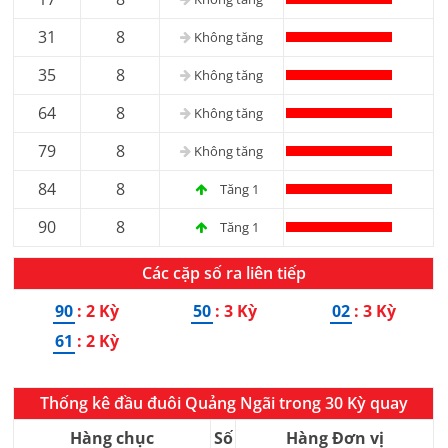
31
8
Không tăng
35
8
Không tăng
64
8
Không tăng
79
8
Không tăng
84
8
Tăng 1
90
8
Tăng 1
Các cặp số ra liên tiếp
90
: 2 Kỳ
50
: 3 Kỳ
02
: 3 Kỳ
61
: 2 Kỳ
Thống kê đầu đuôi Quảng Ngãi trong 30 Kỳ quay
Hàng chục
Số
Hàng Đơn vị