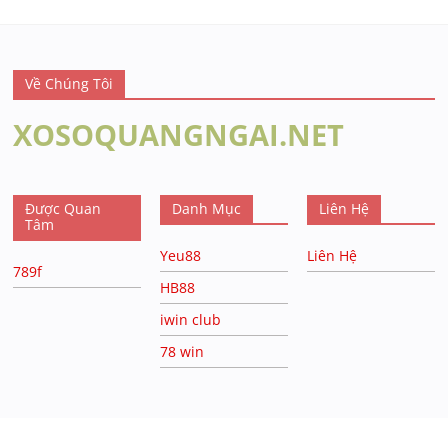
Về Chúng Tôi
XOSOQUANGNGAI.NET
Được Quan
Danh Mục
Liên Hệ
Tâm
Yeu88
Liên Hệ
789f
HB88
iwin club
78 win
Top nhà cái uy tín:
https://f168.studio/