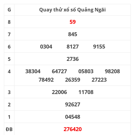
G
Quay thử xổ số
Quảng Ngãi
59
8
845
7
0304
8127
9155
6
2736
5
38304
64727
05803
98208
4
78492
26359
27223
22006
11708
3
92627
2
04548
1
276420
ĐB