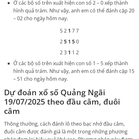
Ở các bộ số trên xuất hiện con số 2 – 0 xếp thành
hình quả trám. Như vậy, anh em có thể đánh cặp 20
– 02 cho ngày hôm nay.
5
2
1
7
7
2
5
1
5
0
2
3
1
1
2
Ở các bộ số trên xuất hiện con số 1 – 5 xếp thành
hình quả trám. Như vậy, anh em có thể đánh cặp 15
– 51 cho ngày hôm nay.
Dự đoán xổ số
Quảng Ngãi
19/07/2025
theo đầu câm, đuôi
câm
Thông thường, cách đánh lô theo bạc nhớ đầu câm,
đuôi câm được đánh giá là một trong những phương