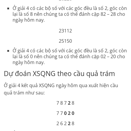
Ở giải 4 có các bộ số với các góc đều là số 2, góc còn
lại là số 8 nên chúng ta có thể đánh cặp 82 – 28 cho
ngày hôm nay.
23112
25150
Ở giải 4 có các bộ số với các góc đều là số 2, góc còn
lại là số 0 nên chúng ta có thể đánh cặp 02 – 20 cho
ngày hôm nay.
Dự đoán
XSQNG
theo cầu quả trám
Ở giải 4 kết quả
XSQNG
ngày hôm qua xuất hiện cầu
quả trám như sau:
7
8
7
2
8
7
7
0
2
0
2
6
2
2
8