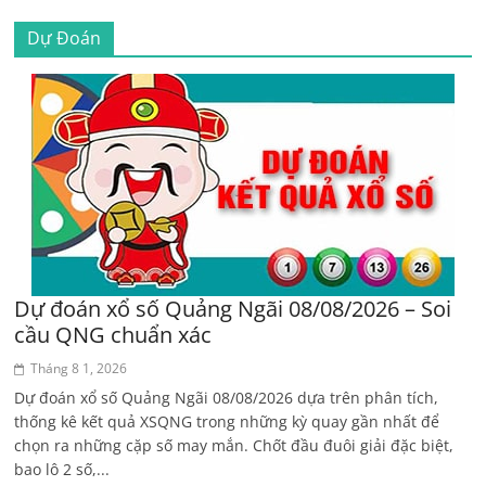
Dự Đoán
Dự đoán xổ số Quảng Ngãi 08/08/2026 – Soi
cầu QNG chuẩn xác
Tháng 8 1, 2026
Dự đoán xổ số Quảng Ngãi 08/08/2026 dựa trên phân tích,
thống kê kết quả XSQNG trong những kỳ quay gần nhất để
chọn ra những cặp số may mắn. Chốt đầu đuôi giải đặc biệt,
bao lô 2 số,...