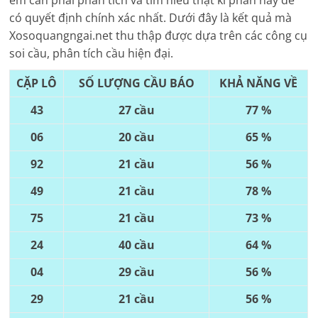
em cần phải phân tích và tìm hiểu thật kĩ phần này để
có quyết định chính xác nhất. Dưới đây là kết quả mà
Xosoquangngai.net
thu thập được dựa trên các công cụ
soi cầu, phân tích cầu hiện đại.
CẶP LÔ
SỐ LƯỢNG CẦU BÁO
KHẢ NĂNG VỀ
43
27 cầu
77 %
06
20 cầu
65 %
92
21 cầu
56 %
49
21 cầu
78 %
75
21 cầu
73 %
24
40 cầu
64 %
04
29 cầu
56 %
29
21 cầu
56 %