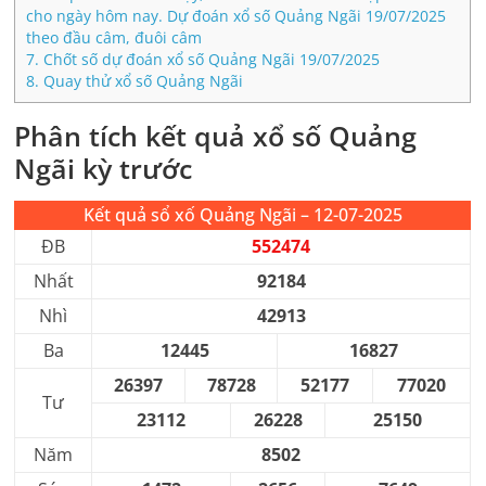
cho ngày hôm nay. Dự đoán xổ số Quảng Ngãi 19/07/2025
theo đầu câm, đuôi câm
7.
Chốt số dự đoán xổ số Quảng Ngãi 19/07/2025
8.
Quay thử xổ số Quảng Ngãi
Phân tích kết quả xổ số
Quảng
Ngãi
kỳ trước
Kết quả sổ xố
Quảng Ngãi
– 12-07-2025
ĐB
552474
Nhất
92184
Nhì
42913
Ba
12445
16827
26397
78728
52177
77020
Tư
23112
26228
25150
Năm
8502