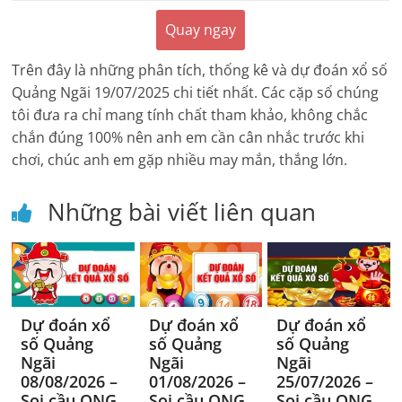
Quay ngay
Trên đây là những phân tích, thống kê và dự đoán xổ số
Quảng Ngãi
19/07/2025
chi tiết nhất. Các cặp số chúng
tôi đưa ra chỉ mang tính chất tham khảo, không chắc
chắn đúng 100% nên anh em cần cân nhắc trước khi
chơi, chúc anh em gặp nhiều may mắn, thắng lớn.
Những bài viết liên quan
Dự đoán xổ
Dự đoán xổ
Dự đoán xổ
số Quảng
số Quảng
số Quảng
Ngãi
Ngãi
Ngãi
08/08/2026 –
01/08/2026 –
25/07/2026 –
Soi cầu QNG
Soi cầu QNG
Soi cầu QNG