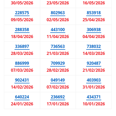
30/05/2026
23/05/2026
16/05/2026
228575
802963
853918
09/05/2026
02/05/2026
25/04/2026
288358
443100
306938
18/04/2026
11/04/2026
04/04/2026
336897
736563
738032
28/03/2026
21/03/2026
14/03/2026
886999
709929
920487
07/03/2026
28/02/2026
21/02/2026
902431
049149
403903
14/02/2026
07/02/2026
31/01/2026
640224
236692
434371
24/01/2026
17/01/2026
10/01/2026