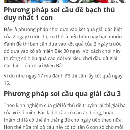
Phương pháp soi cầu đề bạch thủ
duy nhất 1 con
Đây là phương pháp chơi dựa vào kết quả giải đặc biệt
của 2 ngày trước đó, cụ thể là nếu hôm nay bạn muốn
đánh đề thì bạn cần dựa vào kết quả của 2 ngày trước
đó dựa vào xổ số miền Bắc 30 ngay. Với cách chơi này
thường có hiệu quả cao đối với kiểu chơi đầu đít giải
đặc biệt của xổ số Miền Bắc.
Ví dụ như ngày 17 mà đánh đề thì cần lấy kết quả ngày
15.
Phương pháp soi cầu qua giải cầu 3
Theo kinh nghiệm của giới lô thủ đề truyền lại thì giải ba
của xổ số miền Bắc là bộ cầu có cầu ăn bóng, hoặc
thậm chí là có thể ăn thẳng đề cho ngày tiếp theo nữa.
Hơn thế nữa thì bộ cầu này có tới tận 6 con số cho mỗi