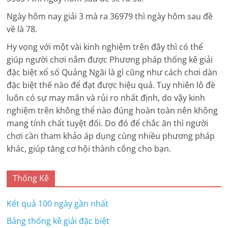
Ngày hôm nay giải 3 mà ra 36979 thì ngày hôm sau đề
về là 78.
Hy vọng với một vài kinh nghiệm trên đây thì có thể
giúp người chơi nắm được Phương pháp thống kê giải
đặc biệt xổ số Quảng Ngãi là gì cũng như cách chơi dàn
đặc biệt thế nào để đạt được hiệu quả. Tuy nhiên lô đề
luôn có sự may mắn và rủi ro nhất định, do vậy kinh
nghiệm trên không thể nào đúng hoàn toàn nên không
mang tính chất tuyệt đối. Do đó để chắc ăn thì người
chơi cần tham khảo áp dụng cùng nhiều phương pháp
khác, giúp tăng cơ hội thành công cho bạn.
Thống Kê
Kết quả 100 ngày gần nhất
Bảng thống kê giải đặc biệt