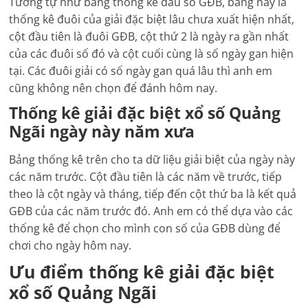
Tương tự như bảng thống kê đầu số GĐB, bảng này là
thống kê đuôi của giải đặc biệt lâu chưa xuất hiện nhất,
cột đầu tiên là đuôi GĐB, cột thứ 2 là ngày ra gần nhất
của các đuôi số đó và cột cuối cùng là số ngày gan hiện
tại. Các đuôi giải có số ngày gan quá lâu thì anh em
cũng không nên chọn để đánh hôm nay.
Thống kê giải đặc biệt xổ số Quảng
Ngãi ngày này năm xưa
Bảng thống kê trên cho ta dữ liệu giải biệt của ngày này
các năm trước. Cột đầu tiên là các năm về trước, tiếp
theo là cột ngày và tháng, tiếp đến cột thứ ba là kết quả
GĐB của các năm trước đó. Anh em có thể dựa vào các
thống kê để chọn cho mình con số của GĐB dùng để
chơi cho ngày hôm nay.
Ưu điểm thống kê giải đặc biệt
xổ số Quảng Ngãi