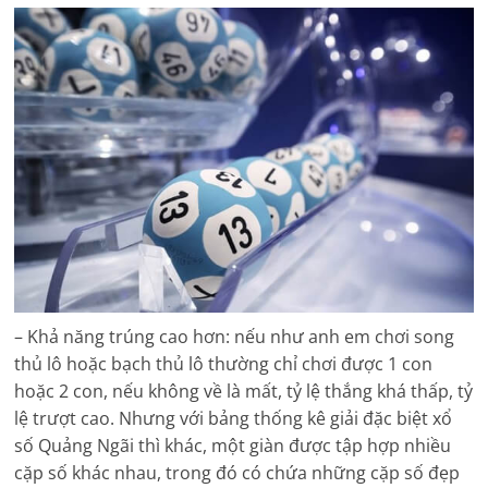
– Khả năng trúng cao hơn: nếu như anh em chơi song
thủ lô hoặc bạch thủ lô thường chỉ chơi được 1 con
hoặc 2 con, nếu không về là mất, tỷ lệ thắng khá thấp, tỷ
lệ trượt cao. Nhưng với bảng thống kê giải đặc biệt xổ
số Quảng Ngãi thì khác, một giàn được tập hợp nhiều
cặp số khác nhau, trong đó có chứa những cặp số đẹp