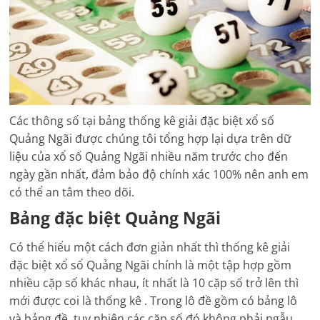
Các thông số tại bảng thống kê giải đặc biệt xổ số
Quảng Ngãi được chúng tôi tổng hợp lại dựa trên dữ
liệu của xổ số Quảng Ngãi nhiều năm trước cho đến
ngày gần nhất, đảm bảo độ chính xác 100% nên anh em
có thể an tâm theo dõi.
Bảng đặc biệt Quảng Ngãi
Có thể hiểu một cách đơn giản nhất thì thống kê giải
đặc biệt xổ sổ Quảng Ngãi chính là một tập hợp gồm
nhiều cặp số khác nhau, ít nhất là 10 cặp số trở lên thì
mới được coi là thống kê . Trong lô đề gồm có bảng lô
và bảng đề, tuy nhiên các cặp số đó không phải ngẫu