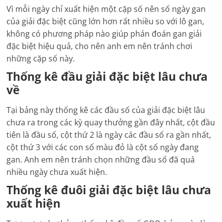
Vì mỗi ngày chỉ xuất hiện một cặp số nên số ngày gan
của giải đặc biệt cũng lớn hơn rất nhiều so với lô gan,
không có phương pháp nào giúp phán đoán gan giải
đặc biệt hiệu quả, cho nên anh em nên tránh chơi
những cặp số này.
Thống kê đầu giải đặc biệt lâu chưa
về
Tại bảng này thống kê các đầu số của giải đặc biệt lâu
chưa ra trong các kỳ quay thưởng gần đây nhất, cột đầu
tiên là đầu số, cột thứ 2 là ngày các đầu số ra gần nhất,
cột thứ 3 với các con số màu đỏ là cột số ngày đang
gan. Anh em nên tránh chọn những đầu số đã quá
nhiều ngày chưa xuất hiện.
Thống kê đuôi giải đặc biệt lâu chưa
xuất hiện