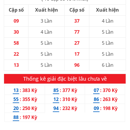
Cặp số
Xuất hiện
Cặp số
Xuất hiện
09
3 Lần
37
4 Lần
30
4 Lần
77
5 Lần
58
5 Lần
27
5 Lần
22
5 Lần
17
5 Lần
13
5 Lần
96
6 Lần
Thống kê giải đặc biệt lâu chưa về
13
: 383 Kỳ
85
: 377 Kỳ
07
: 370 Kỳ
55
: 355 Kỳ
12
: 310 Kỳ
86
: 263 Kỳ
20
: 250 Kỳ
94
: 232 Kỳ
09
: 198 Kỳ
88
: 197 Kỳ