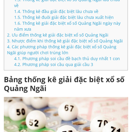
về
1.4.
Thống kê đầu giải đặc biệt lâu chưa về
1.5.
Thống kê đuôi giải đặc biệt lâu chưa xuất hiện
1.6.
Thống kê giải đặc biệt xổ số Quảng Ngãi ngày này
năm xưa
2.
Ưu điểm thống kê giải đặc biệt xổ số Quảng Ngãi
3.
Nhược điểm khi thống kê giải đặc biệt xổ số Quảng Ngãi
4.
Các phương pháp thống kê giải đặc biệt xổ số Quảng
Ngãi giúp người chơi trúng lớn
4.1.
Phương pháp soi cầu đề bạch thủ duy nhất 1 con
4.2.
Phương pháp soi cầu qua giải cầu 3
Bảng thống kê giải đặc biệt xổ số
Quảng Ngãi