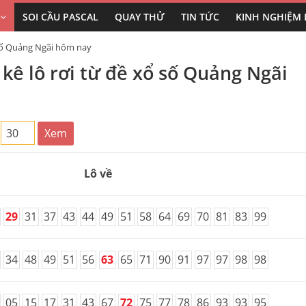
SOI CẦU PASCAL
QUAY THỬ
TIN TỨC
KINH NGHIỆM 
 số Quảng Ngãi hôm nay
kê lô rơi từ đề xổ số Quảng Ngãi
Xem
Lô về
29
31
37
43
44
49
51
58
64
69
70
81
83
99
34
48
49
51
56
63
65
71
90
91
97
97
98
98
05
15
17
31
43
67
72
75
77
78
86
93
93
95