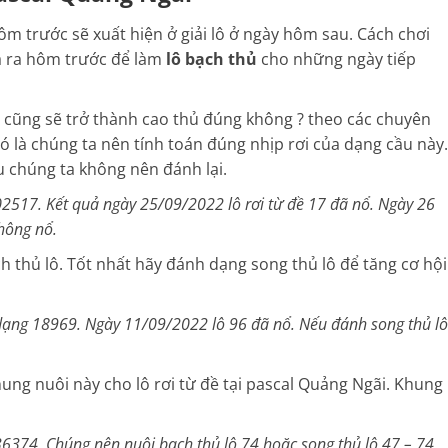
 hôm trước sẽ xuất hiện ở giải lô ở ngày hôm sau. Cách chơi
a ra hôm trước để làm
lô bạch thủ
cho những ngày tiếp
i cũng sẽ trở thành cao thủ đúng không ? theo các chuyên
ó là chúng ta nên tính toán đúng nhịp rơi của dạng cầu này.
u chúng ta không nên đánh lại.
2517. Kết quả ngày 25/09/2022 lô rơi từ đề 17 đã nổ. Ngày 26
hông nổ.
h thủ lô. Tốt nhất hãy đánh dạng song thủ lô để tăng cơ hội
dạng 18969. Ngày 11/09/2022 lô 96 đã nổ. Nếu đánh song thủ lô
ung nuôi này cho lô rơi từ đề tại pascal Quảng Ngãi. Khung
6374. Chúng nên nuôi bạch thủ lô 74 hoặc song thủ lô 47 – 74