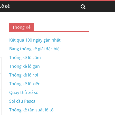
LÔ ĐỀ
Thống Kê
Kết quả 100 ngày gần nhất
Bảng thống kê giải đặc biệt
Thống kê lô câm
Thống kê lô gan
Thống kê lô rơi
Thống kê lô xiên
Quay thử xổ số
Soi cầu Pascal
Thống kê tần suất lô tô