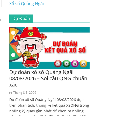
Xổ số Quảng Ngãi
Dự Đoán
i
a
Dự đoán xổ số Quảng Ngãi
08/08/2026 – Soi cầu QNG chuẩn
xác
Tháng 8 1, 2026
Dự đoán xổ số Quảng Ngãi 08/08/2026 dựa
trên phân tích, thống kê kết quả XSQNG trong
những kỳ quay gần nhất để chọn ra những