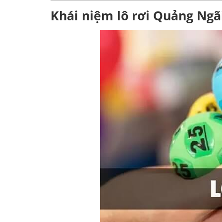
Khái niệm lô rơi Quảng Ngã