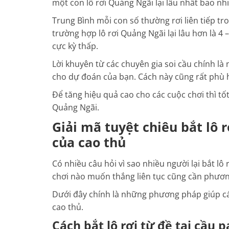
một con lô rơi Quảng Ngãi lại lâu nhất bao nh
Trung Bình mỗi con số thường rơi liên tiếp tro
trường hợp lô rơi Quảng Ngãi lại lâu hơn là 4 –
cực kỳ thấp.
Lời khuyên từ các chuyên gia soi cầu chính là 
cho dự đoán của bạn. Cách này cũng rất phù h
Để tăng hiệu quả cao cho các cuộc chơi thì t
Quảng Ngãi.
Giải mã tuyệt chiêu bắt lô 
của cao thủ
Có nhiều câu hỏi vì sao nhiều người lại bắt l
chơi nào muốn thắng liên tục cũng cần phương
Dưới đây chính là những phương pháp giúp cá
cao thủ.
Cách bắt lô rơi từ đề tại cầu 