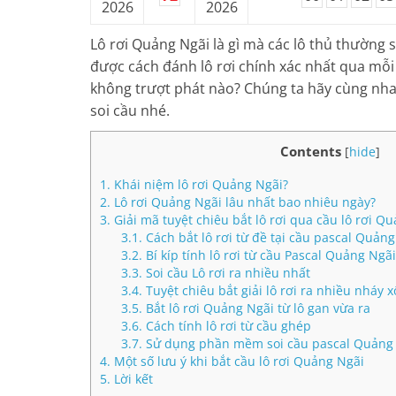
2026
2026
Lô rơi Quảng Ngãi là gì mà các lô thủ thường 
được cách đánh lô rơi chính xác nhất qua mỗi 
không trượt phát nào? Chúng ta hãy cùng nha
soi cầu nhé.
Contents
[
hide
]
1.
Khái niệm lô rơi Quảng Ngãi?
2.
Lô rơi Quảng Ngãi lâu nhất bao nhiêu ngày?
3.
Giải mã tuyệt chiêu bắt lô rơi qua cầu lô rơi Q
3.1.
Cách bắt lô rơi từ đề tại cầu pascal Quảng
3.2.
Bí kíp tính lô rơi từ cầu Pascal Quảng Ngãi
3.3.
Soi cầu Lô rơi ra nhiều nhất
3.4.
Tuyệt chiêu bắt giải lô rơi ra nhiều nháy 
3.5.
Bắt lô rơi Quảng Ngãi từ lô gan vừa ra
3.6.
Cách tính lô rơi từ cầu ghép
3.7.
Sử dụng phần mềm soi cầu pascal Quảng N
4.
Một số lưu ý khi bắt cầu lô rơi Quảng Ngãi
5.
Lời kết