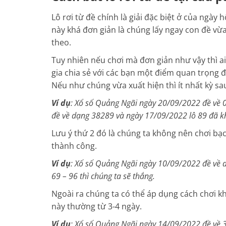
Lô rơi từ đề chính là giải đặc biệt ở của ngày
này khá đơn giản là chúng lấy ngay con đề vừ
theo.
Tuy nhiên nếu chơi mà đơn giản như vậy thì a
gia chia sẻ với các bạn một điểm quan trọng đ
Nếu như chúng vừa xuất hiện thì ít nhất kỳ sa
Ví dụ
: Xổ số Quảng Ngãi ngày 20/09/2022 đề về 0
đề về dạng 38289 và ngày 17/09/2022 lô 89 đã k
Lưu ý thứ 2 đó là chúng ta không nên chơi bạc
thành công.
Ví dụ
: Xố số Quảng Ngãi ngày 10/09/2022 đề về 
69 – 96 thì chúng ta sẽ thắng.
Ngoài ra chúng ta có thể áp dụng cách chơi kh
này thường từ 3-4 ngày.
Ví dụ
: Xổ số Quảng Ngãi ngày 14/09/2022 đề về 3