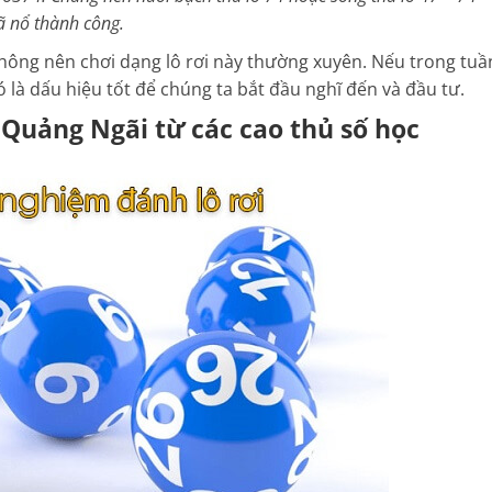
ã nổ thành công.
hông nên chơi dạng lô rơi này thường xuyên. Nếu trong tuầ
 là dấu hiệu tốt để chúng ta bắt đầu nghĩ đến và đầu tư.
al Quảng Ngãi từ các cao thủ số học