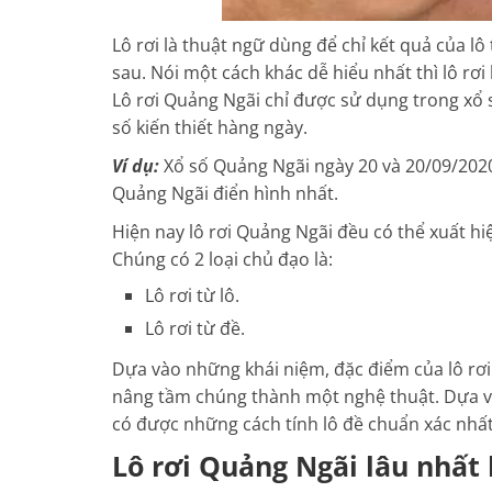
Lô rơi là thuật ngữ dùng để chỉ kết quả của l
sau. Nói một cách khác dễ hiểu nhất thì lô rơi l
Lô rơi Quảng Ngãi chỉ được sử dụng trong xổ 
số kiến thiết hàng ngày.
Ví dụ:
Xổ số Quảng Ngãi ngày 20 và 20/09/2020 đ
Quảng Ngãi điển hình nhất.
Hiện nay lô rơi Quảng Ngãi đều có thể xuất h
Chúng có 2 loại chủ đạo là:
Lô rơi từ lô.
Lô rơi từ đề.
Dựa vào những khái niệm, đặc điểm của lô rơi
nâng tầm chúng thành một nghệ thuật. Dựa vào 
có được những cách tính lô đề chuẩn xác nhất
Lô rơi Quảng Ngãi lâu nhất