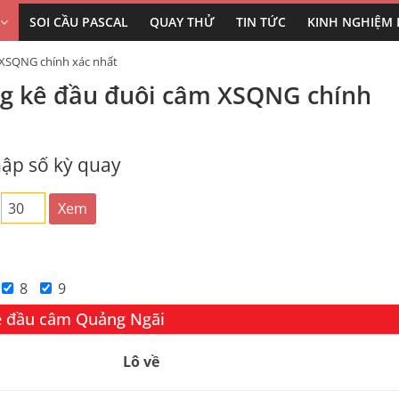
SOI CẦU PASCAL
QUAY THỬ
TIN TỨC
KINH NGHIỆM 
 XSQNG chính xác nhất
g kê đầu đuôi câm XSQNG chính
ập số kỳ quay
Xem
8
9
ê đầu câm Quảng Ngãi
Lô về