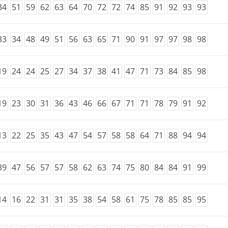
34
51
59
62
63
64
70
72
72
74
85
91
92
93
93
33
34
48
49
51
56
63
65
71
90
91
97
97
98
98
19
24
24
25
27
34
37
38
41
47
71
73
84
85
98
19
23
30
31
36
43
46
66
67
71
71
78
79
91
92
13
22
25
35
43
47
54
57
58
58
64
71
88
94
94
39
47
56
57
57
58
62
63
74
75
80
84
84
91
99
14
16
22
31
31
35
38
54
58
61
75
78
85
85
95