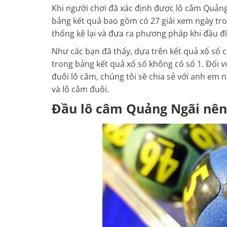
Khi người chơi đã xác định được lô câm Quảng
bảng kết quả bao gồm có 27 giải xem ngày tr
thống kê lại và đưa ra phương pháp khi đầu đ
Như các bạn đã thấy, dựa trên kết quả xổ số c
trong bảng kết quả xổ số không có số 1. Đối v
đuôi lô câm, chúng tôi sẽ chia sẻ với anh e
và lô câm đuôi.
Đầu lô câm Quảng Ngãi nên