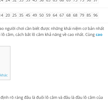
14
20
25
35
45
49
50
59
64
67
68
68
79
85
96
 cao người chơi cần biết được những khái niệm cơ bản nhất
i lô câm, cách bắt lô câm khả năng về cao nhất. Cùng
cao
 khác
định rõ ràng đâu là đuôi lô câm và đâu là đầu lô câm của