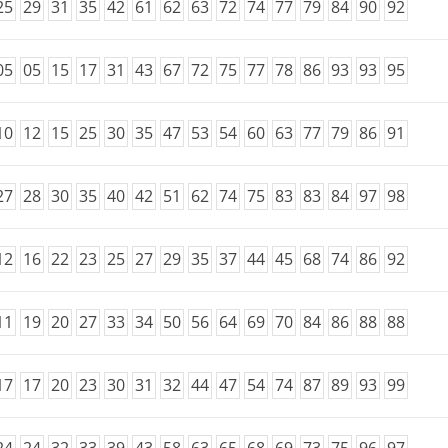
25
29
31
35
42
61
62
63
72
74
77
79
84
90
92
05
05
15
17
31
43
67
72
75
77
78
86
93
93
95
10
12
15
25
30
35
47
53
54
60
63
77
79
86
91
27
28
30
35
40
42
51
62
74
75
83
83
84
97
98
12
16
22
23
25
27
29
35
37
44
45
68
74
86
92
11
19
20
27
33
34
50
56
64
69
70
84
86
88
88
17
17
20
23
30
31
32
44
47
54
74
87
89
93
99
24
24
32
33
39
43
58
63
65
68
69
73
75
96
97