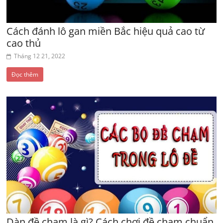
Cách đánh lô gan miền Bắc hiệu quả cao từ
cao thủ
Tháng 12 21, 2022
Đọc thêm
Dàn đề chạm là gì? Cách chơi đề chạm chuẩn