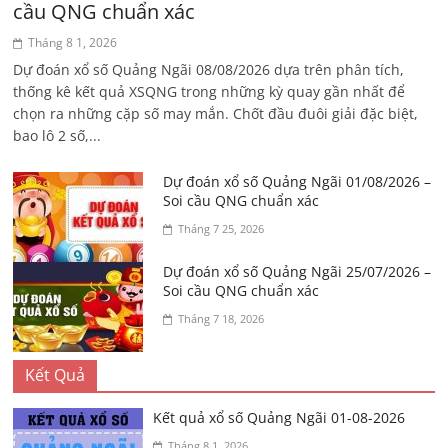
cầu QNG chuẩn xác
Tháng 8 1, 2026
Dự đoán xổ số Quảng Ngãi 08/08/2026 dựa trên phân tích,
thống kê kết quả XSQNG trong những kỳ quay gần nhất để
chọn ra những cặp số may mắn. Chốt đầu đuôi giải đặc biệt,
bao lô 2 số,...
Dự đoán xổ số Quảng Ngãi 01/08/2026 –
Soi cầu QNG chuẩn xác
Tháng 7 25, 2026
Dự đoán xổ số Quảng Ngãi 25/07/2026 –
Soi cầu QNG chuẩn xác
Tháng 7 18, 2026
Kết Quả
Kết quả xổ số Quảng Ngãi 01-08-2026
Tháng 8 1, 2026