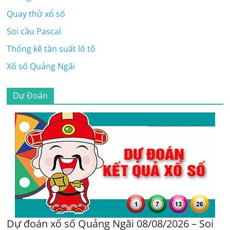
Quay thử xổ số
Soi cầu Pascal
Thống kê tần suất lô tô
Xổ số Quảng Ngãi
Dự Đoán
Dự đoán xổ số Quảng Ngãi 08/08/2026 – Soi