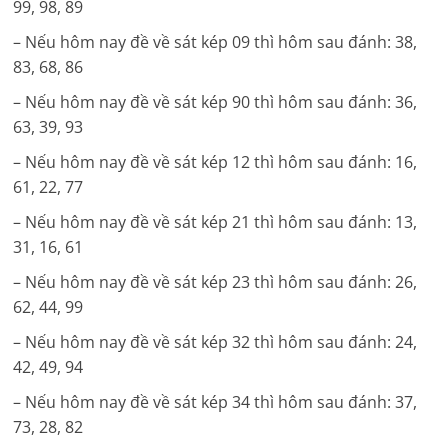
99, 98, 89
– Nếu hôm nay đề về sát kép 09 thì hôm sau đánh: 38,
83, 68, 86
– Nếu hôm nay đề về sát kép 90 thì hôm sau đánh: 36,
63, 39, 93
– Nếu hôm nay đề về sát kép 12 thì hôm sau đánh: 16,
61, 22, 77
– Nếu hôm nay đề về sát kép 21 thì hôm sau đánh: 13,
31, 16, 61
– Nếu hôm nay đề về sát kép 23 thì hôm sau đánh: 26,
62, 44, 99
– Nếu hôm nay đề về sát kép 32 thì hôm sau đánh: 24,
42, 49, 94
– Nếu hôm nay đề về sát kép 34 thì hôm sau đánh: 37,
73, 28, 82