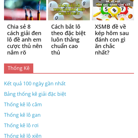
Chia sẻ 8
Cách bắt lô
XSMB đề về
cách giải đen
theo đặc biệt
kép hôm sau
lô đề anh em
luôn thắng
đánh con gì
cược thủ nên
chuẩn cao
ăn chắc
nắm rõ
thủ
nhất?
Thống Kê
Kết quả 100 ngày gần nhất
Bảng thống kê giải đặc biệt
Thống kê lô câm
Thống kê lô gan
Thống kê lô rơi
Thống kê lô xiên