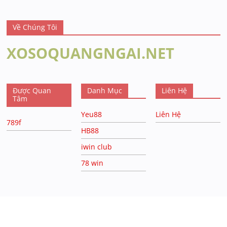
Về Chúng Tôi
XOSOQUANGNGAI.NET
Được Quan
Danh Mục
Liên Hệ
Tâm
Yeu88
Liên Hệ
789f
HB88
iwin club
78 win
Top nhà cái uy tín:
https://f168.studio/
Sun win
,
cổng game bài đổi thương
sunwin
uy tín hàng đầu Việt