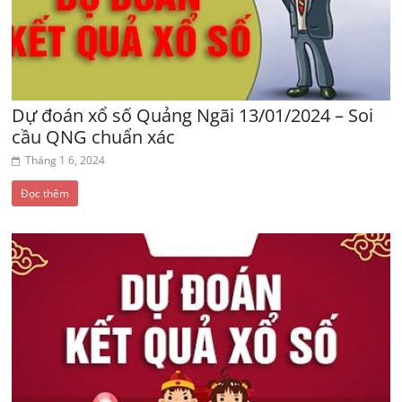
Dự đoán xổ số Quảng Ngãi 13/01/2024 – Soi
cầu QNG chuẩn xác
Tháng 1 6, 2024
Đọc thêm