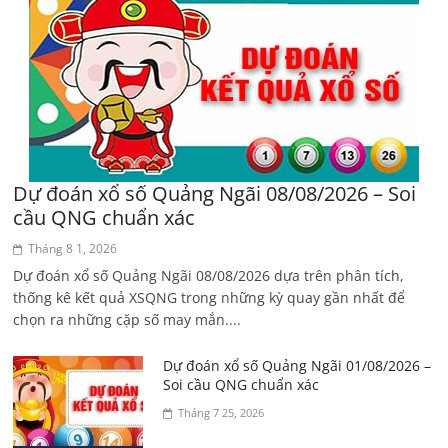
Dự đoán xổ số Quảng Ngãi 08/08/2026 – Soi
cầu QNG chuẩn xác
Tháng 8 1, 2026
Dự đoán xổ số Quảng Ngãi 08/08/2026 dựa trên phân tích,
thống kê kết quả XSQNG trong những kỳ quay gần nhất để
chọn ra những cặp số may mắn....
Dự đoán xổ số Quảng Ngãi 01/08/2026 –
Soi cầu QNG chuẩn xác
Tháng 7 25, 2026