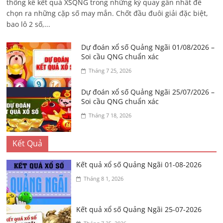
thống kê kết quả XSQNG trong những kỳ quay gần nhất để
chọn ra những cặp số may mắn. Chốt đầu đuôi giải đặc biệt,
bao lô 2 số,...
Dự đoán xổ số Quảng Ngãi 01/08/2026 –
Soi cầu QNG chuẩn xác
Tháng 7 25, 2026
Dự đoán xổ số Quảng Ngãi 25/07/2026 –
Soi cầu QNG chuẩn xác
Tháng 7 18, 2026
Kết Quả
Kết quả xổ số Quảng Ngãi 01-08-2026
Tháng 8 1, 2026
Kết quả xổ số Quảng Ngãi 25-07-2026