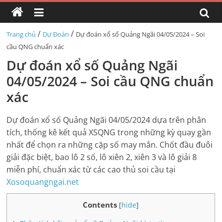
/
/
Trang chủ
Dự Đoán
Dự đoán xổ số Quảng Ngãi 04/05/2024 – Soi
cầu QNG chuẩn xác
Dự đoán xổ số Quảng Ngãi
04/05/2024 – Soi cầu QNG chuẩn
xác
Dự đoán xổ số
Quảng Ngãi
04/05/2024
dựa trên phân
tích, thống kê kết quả
XSQNG
trong những kỳ quay gần
nhất để chọn ra những cặp số may mắn. Chốt đầu đuôi
giải đặc biệt, bao lô 2 số, lô xiên 2, xiên 3 và lô giải 8
miễn phí, chuẩn xác từ các cao thủ soi cầu tại
Xosoquangngai.net
Contents
[
hide
]