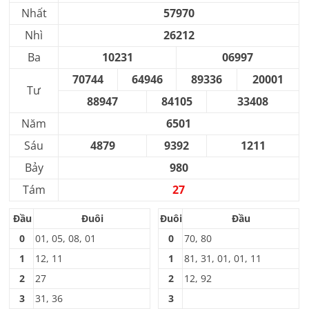
Nhất
57970
Nhì
26212
Ba
10231
06997
70744
64946
89336
20001
Tư
88947
84105
33408
Năm
6501
Sáu
4879
9392
1211
Bảy
980
Tám
27
Đầu
Đuôi
Đuôi
Đầu
0
01, 05, 08, 01
0
70, 80
1
12, 11
1
81, 31, 01, 01, 11
2
27
2
12, 92
3
31, 36
3