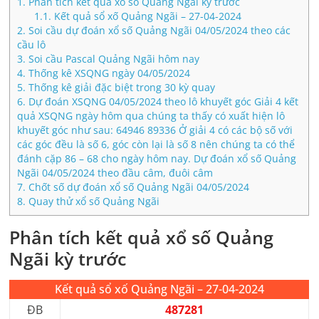
1.
Phân tích kết quả xổ số Quảng Ngãi kỳ trước
1.1.
Kết quả sổ xố Quảng Ngãi – 27-04-2024
2.
Soi cầu dự đoán xổ số Quảng Ngãi 04/05/2024 theo các
cầu lô
3.
Soi cầu Pascal Quảng Ngãi hôm nay
4.
Thống kê XSQNG ngày 04/05/2024
5.
Thống kê giải đặc biệt trong 30 kỳ quay
6.
Dự đoán XSQNG 04/05/2024 theo lô khuyết góc Giải 4 kết
quả XSQNG ngày hôm qua chúng ta thấy có xuất hiện lô
khuyết góc như sau: 64946 89336 Ở giải 4 có các bộ số với
các góc đều là số 6, góc còn lại là số 8 nên chúng ta có thể
đánh cặp 86 – 68 cho ngày hôm nay. Dự đoán xổ số Quảng
Ngãi 04/05/2024 theo đầu câm, đuôi câm
7.
Chốt số dự đoán xổ số Quảng Ngãi 04/05/2024
8.
Quay thử xổ số Quảng Ngãi
Phân tích kết quả xổ số
Quảng
Ngãi
kỳ trước
Kết quả sổ xố
Quảng Ngãi
– 27-04-2024
ĐB
487281