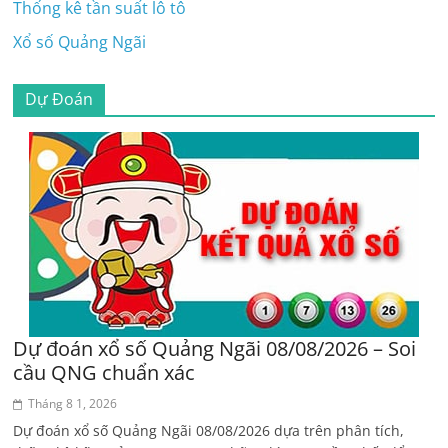
Thống kê tần suất lô tô
Xổ số Quảng Ngãi
Dự Đoán
Dự đoán xổ số Quảng Ngãi 08/08/2026 – Soi
cầu QNG chuẩn xác
Tháng 8 1, 2026
Dự đoán xổ số Quảng Ngãi 08/08/2026 dựa trên phân tích,