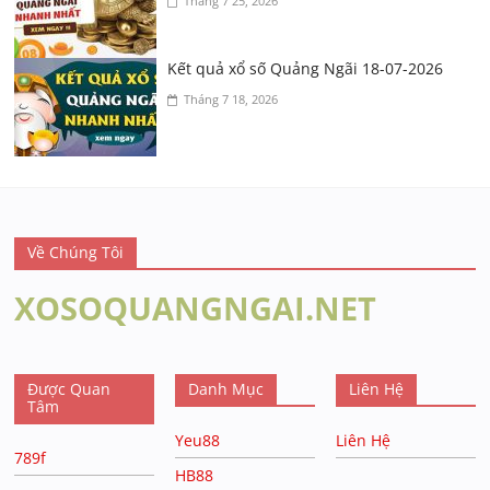
Tháng 7 25, 2026
Kết quả xổ số Quảng Ngãi 18-07-2026
Tháng 7 18, 2026
Về Chúng Tôi
XOSOQUANGNGAI.NET
Được Quan
Danh Mục
Liên Hệ
Tâm
Yeu88
Liên Hệ
789f
HB88