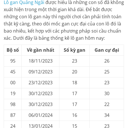
Lô gan
Quảng Ngãi
được hiểu là những con số đã không
xuất hiện trong một thời gian khá dài. Để bắt được
những con lô gan này thì người chơi cần phải tính toán
thật kỹ càng, theo dõi mốc gan cực đại của con lô đó là
bao nhiêu, kết hợp với các phương pháp soi cầu chuẩn
xác. Dưới đây là bảng thống kê lô gan hôm nay:
Bộ số
Về gần nhất
Số kỳ gan
Gan cự đại
95
18/11/2023
23
26
45
09/12/2023
20
25
00
23/12/2023
18
23
19
30/12/2023
17
30
98
30/12/2023
17
22
87
06/01/2024
16
34
24
13/01/2024
15
23