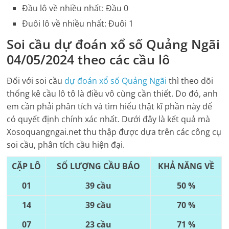
Đầu lô về nhiều nhất: Đầu 0
Đuôi lô về nhiều nhất: Đuôi 1
Soi cầu dự đoán xổ số
Quảng Ngãi
04/05/2024
theo các cầu lô
Đối với soi cầu
dự đoán xổ số
Quảng Ngãi
thì theo dõi
thống kê cầu lô tô là điều vô cùng cần thiết. Do đó, anh
em cần phải phân tích và tìm hiểu thật kĩ phần này để
có quyết định chính xác nhất. Dưới đây là kết quả mà
Xosoquangngai.net
thu thập được dựa trên các công cụ
soi cầu, phân tích cầu hiện đại.
CẶP LÔ
SỐ LƯỢNG CẦU BÁO
KHẢ NĂNG VỀ
01
39 cầu
50 %
14
39 cầu
70 %
07
23 cầu
71 %