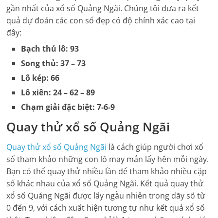
gần nhất của xổ số
Quảng Ngãi
. Chúng tôi đưa ra kết
quả dự đoán các con số đẹp có độ chính xác cao tại
đây:
Bạch thủ lô: 93
Song thủ: 37 – 73
Lô kép: 66
Lô xiên: 24 – 62 – 89
Chạm giải đặc biệt: 7-6-9
Quay thử xổ số
Quảng Ngãi
Quay thử xổ số
Quảng Ngãi
là cách giúp người chơi xổ
số tham khảo những con lô may mắn lấy hên mỗi ngày.
Bạn có thể quay thử nhiều lần để tham khảo nhiều cặp
số khác nhau của xổ số
Quảng Ngãi
. Kết quả quay thử
xổ số
Quảng Ngãi
được lấy ngẫu nhiên trong dãy số từ
0 đến 9, với cách xuất hiện tương tự như kết quả xổ số