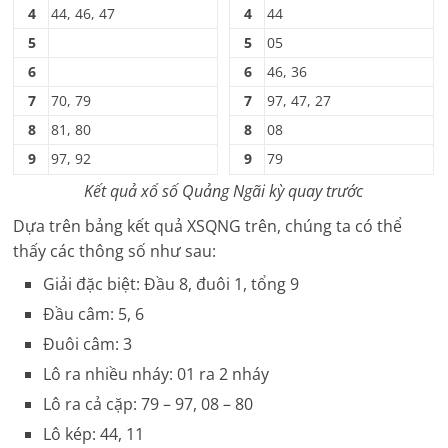
4
44, 46, 47
4
44
5
5
05
6
6
46, 36
7
70, 79
7
97, 47, 27
8
81, 80
8
08
9
97, 92
9
79
Kết quả xổ số
Quảng Ngãi
kỳ quay trước
Dựa trên bảng kết quả
XSQNG
trên, chúng ta có thể
thấy các thông số như sau:
Giải đặc biệt: Đầu 8, đuôi 1, tổng 9
Đầu câm: 5, 6
Đuôi câm: 3
Lô ra nhiều nháy: 01 ra 2 nháy
Lô ra cả cặp: 79 – 97, 08 – 80
Lô kép: 44, 11