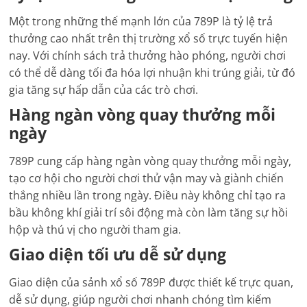
Một trong những thế mạnh lớn của 789P là tỷ lệ trả
thưởng cao nhất trên thị trường xổ số trực tuyến hiện
nay. Với chính sách trả thưởng hào phóng, người chơi
có thể dễ dàng tối đa hóa lợi nhuận khi trúng giải, từ đó
gia tăng sự hấp dẫn của các trò chơi.
Hàng ngàn vòng quay thưởng mỗi
ngày
789P cung cấp hàng ngàn vòng quay thưởng mỗi ngày,
tạo cơ hội cho người chơi thử vận may và giành chiến
thắng nhiều lần trong ngày. Điều này không chỉ tạo ra
bầu không khí giải trí sôi động mà còn làm tăng sự hồi
hộp và thú vị cho người tham gia.
Giao diện tối ưu dễ sử dụng
Giao diện của sảnh xổ số 789P được thiết kế trực quan,
dễ sử dụng, giúp người chơi nhanh chóng tìm kiếm