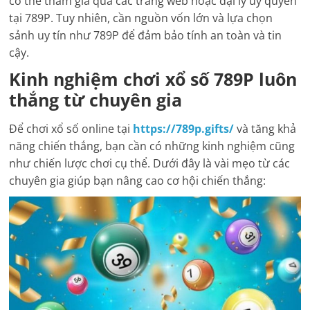
có thể tham gia qua các trang web hoặc đại lý ủy quyền
tại 789P. Tuy nhiên, cần nguồn vốn lớn và lựa chọn
sảnh uy tín như 789P để đảm bảo tính an toàn và tin
cậy.
Kinh nghiệm chơi xổ số 789P luôn
thắng từ chuyên gia
Để chơi xổ số online tại
https://789p.gifts/
và tăng khả
năng chiến thắng, bạn cần có những kinh nghiệm cũng
như chiến lược chơi cụ thể. Dưới đây là vài mẹo từ các
chuyên gia giúp bạn nâng cao cơ hội chiến thắng: