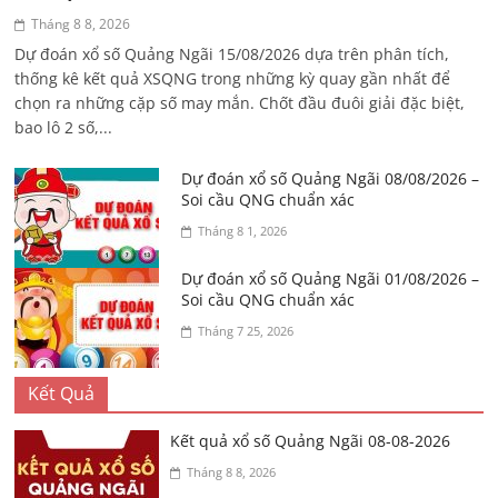
Tháng 8 8, 2026
Dự đoán xổ số Quảng Ngãi 15/08/2026 dựa trên phân tích,
thống kê kết quả XSQNG trong những kỳ quay gần nhất để
chọn ra những cặp số may mắn. Chốt đầu đuôi giải đặc biệt,
bao lô 2 số,...
Dự đoán xổ số Quảng Ngãi 08/08/2026 –
Soi cầu QNG chuẩn xác
Tháng 8 1, 2026
Dự đoán xổ số Quảng Ngãi 01/08/2026 –
Soi cầu QNG chuẩn xác
Tháng 7 25, 2026
Kết Quả
Kết quả xổ số Quảng Ngãi 08-08-2026
Tháng 8 8, 2026