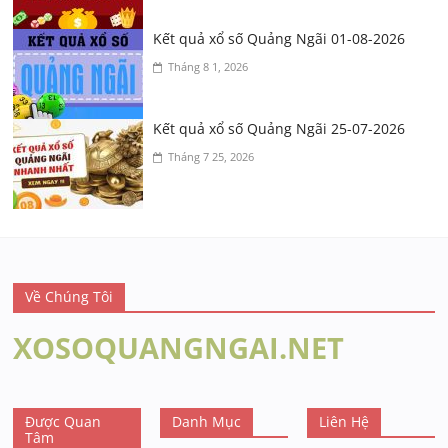
Kết quả xổ số Quảng Ngãi 01-08-2026
Tháng 8 1, 2026
Kết quả xổ số Quảng Ngãi 25-07-2026
Tháng 7 25, 2026
Về Chúng Tôi
XOSOQUANGNGAI.NET
Được Quan
Danh Mục
Liên Hệ
Tâm