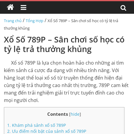
/
/
Trang chủ
Tổng Hợp
Xổ Số 789P – Sân chơi số học có tỷ lệ trả
thưởng khủng
Xổ Số 789P – Sân chơi số học có
tỷ lệ trả thưởng khủng
Xổ số 789P là lựa chọn hoàn hảo cho những ai tìm
kiếm sảnh cá cược đa dạng với nhiều tính năng. Với
hàng loạt thể loại xổ số từ truyền thống đến hiện đại
cùng tỷ lệ trả thưởng cao nhất thị trường, 789P cam kết
mang đến trải nghiệm giải trí trực tuyến đỉnh cao cho
mọi người chơi.
Contents
[
hide
]
1.
Khám phá sảnh xổ số 789P
2.
Ưu điểm nổi bật của sảnh xổ số 789P