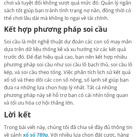
chơi và tuyệt đối không vượt quá mức đó. Quản lý ngân
sách tốt giúp bạn tránh tình trạng nợ nần, đồng thời có
thể chơi lâu dài mà không lo ngại về tài chính.
Kết hợp phương pháp soi cầu
Soi cầu là một nghệ thuật dự đoán các con số may mắn
dựa trên dữ liệu thống kê và xu hướng từ các kết quả
trước đó. Để đạt hiệu quả cao, bạn nên kết hợp nhiều
phương pháp soi cầu như soi cầu lô bạch thủ, soi cầu lô
kép, và soi cầu theo tổng. Việc phân tích lịch sử kết quả
xổ số và theo dõi các con số nóng, số lạnh sẽ giúp bạn
đưa ra những lựa chọn hợp lý nhất. Tất cả những
phương pháp này sẽ hỗ trợ bạn có cái nhìn tổng quan
và tối ưu hóa cơ hội thắng lớn.
Lời kết
Trong bài viết này, chúng tôi đã chia sẻ đầy đủ thông tin
về sảnh
xổ số 789p
. Với nhiều lựa chọn đặt cược, hàng