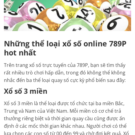
Những thể loại xổ số online 789P
hot nhất
Trên trang xổ số trực tuyến của 789P, bạn sẽ tìm thấy
rất nhiều trò chơi hấp dẫn, trong đó không thể không
nhắc đến ba thể loại quay số cực kỳ phổ biến sau đây:
Xổ số 3 miền
Xổ số 3 miền là thể loại được tổ chức tại ba miền Bắc,
Trung và Nam của Việt Nam. Mỗi miền có cơ chế trả
thưởng riêng biệt và thời gian quay cầu cũng được ấn
định ở các mốc thời gian khác nhau. Người chơi có thể
lựa chọn các con số từ 00 đến 99 và chờ đợi kết quả. Xổ