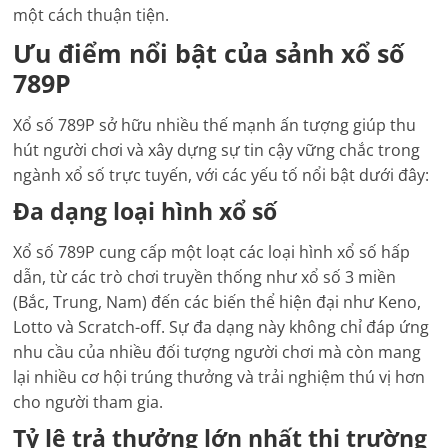
một cách thuận tiện.
Ưu điểm nổi bật của sảnh xổ số
789P
Xổ số 789P sở hữu nhiều thế mạnh ấn tượng giúp thu
hút người chơi và xây dựng sự tin cậy vững chắc trong
ngành xổ số trực tuyến, với các yếu tố nổi bật dưới đây:
Đa dạng loại hình xổ số
Xổ số 789P cung cấp một loạt các loại hình xổ số hấp
dẫn, từ các trò chơi truyền thống như xổ số 3 miền
(Bắc, Trung, Nam) đến các biến thể hiện đại như Keno,
Lotto và Scratch-off. Sự đa dạng này không chỉ đáp ứng
nhu cầu của nhiều đối tượng người chơi mà còn mang
lại nhiều cơ hội trúng thưởng và trải nghiệm thú vị hơn
cho người tham gia.
Tỷ lệ trả thưởng lớn nhất thị trường