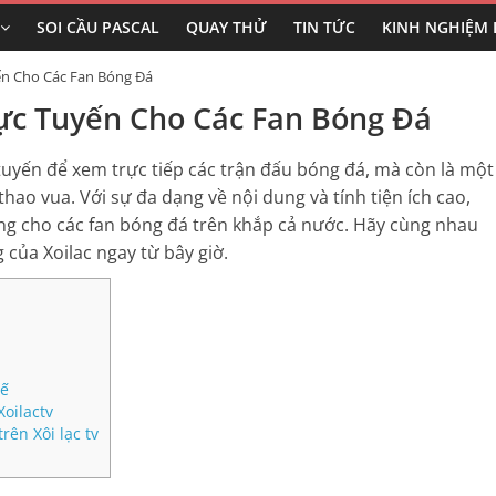
SOI CẦU PASCAL
QUAY THỬ
TIN TỨC
KINH NGHIỆM 
yến Cho Các Fan Bóng Đá
Trực Tuyến Cho Các Fan Bóng Đá
tuyến để xem trực tiếp các trận đấu bóng đá, mà còn là một
hao vua. Với sự đa dạng về nội dung và tính tiện ích cao,
ng cho các fan bóng đá trên khắp cả nước. Hãy cùng nhau
của Xoilac ngay từ bây giờ.
tế
Xoilactv
ên Xôi lạc tv