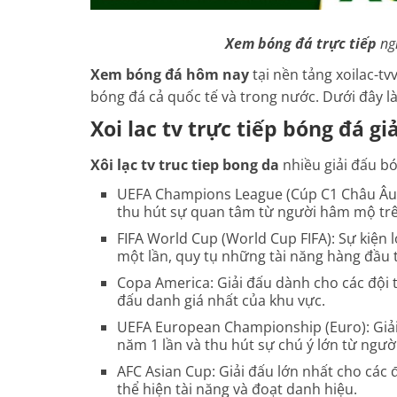
Xem bóng đá trực tiếp
ngh
Xem bóng đá hôm nay
tại nền tảng
xoilac-tv
bóng đá cả quốc tế và trong nước. Dưới đây là 
Xoi lac tv trực tiếp bóng đá
gi
Xôi lạc tv
truc tiep bong da
nhiều giải đấu bó
UEFA Champions League (Cúp C1 Châu Âu):
thu hút sự quan tâm từ người hâm mộ trê
FIFA World Cup (World Cup FIFA): Sự kiện 
một lần, quy tụ những tài năng hàng đầu t
Copa America: Giải đấu dành cho các đội 
đấu danh giá nhất của khu vực.
UEFA European Championship (Euro): Giải 
năm 1 lần và thu hút sự chú ý lớn từ ngư
AFC Asian Cup: Giải đấu lớn nhất cho các đ
thể hiện tài năng và đoạt danh hiệu.