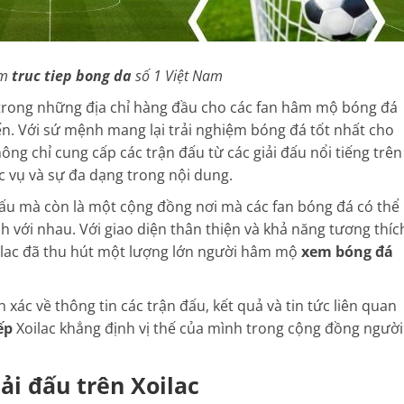
em
truc tiep bong da
số 1 Việt Nam
trong những địa chỉ hàng đầu cho các fan hâm mộ bóng đá
ến. Với sứ mệnh mang lại trải nghiệm bóng đá tốt nhất cho
hông chỉ cung cấp các trận đấu từ các giải đấu nổi tiếng trên
c vụ và sự đa dạng trong nội dung.
 đấu mà còn là một cộng đồng nơi mà các fan bóng đá có thể
h với nhau. Với giao diện thân thiện và khả năng tương thíc
ilac đã thu hút một lượng lớn người hâm mộ
xem bóng đá
xác về thông tin các trận đấu, kết quả và tin tức liên quan
iếp
Xoilac khẳng định vị thế của mình trong cộng đồng người
ải đấu trên Xoilac