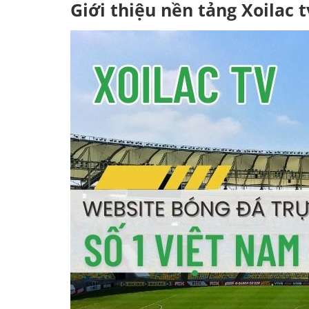
Giới thiệu nền tảng Xoilac 