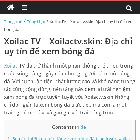
/
/
Trang chủ
Tổng Hợp
Xoilac TV – Xoilactv.skin: Địa chỉ uy tín để xem
bóng đá
Xoilac TV – Xoilactv.skin: Địa chỉ
uy tín để xem bóng đá
Xoilac
TV đã trở thành một phần không thể thiếu trong
cuộc sống hàng ngày của những người hâm mộ bóng
đá. Với sự thuận tiện, chất lượng cao và khả năng tương
tác cùng cộng đồng, nền tảng này đem lại trải nghiệm
xem bóng đá trực tuyến tuyệt vời. Xoilactv.skin không
chỉ đơn giản là xem bóng đá trực tiếp mà còn là một
trải nghiệm thú vị và gần gũi với trái bóng tròn.
Contents
[
hide
]
1.
Sự cần thiết của nền tảng xem bóng đá trực tuyến Xoilac