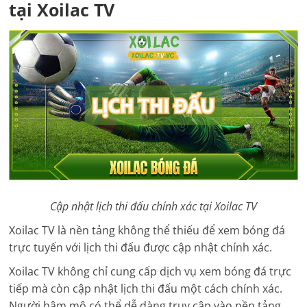
tại Xoilac TV
Cập nhật lịch thi đấu chính xác tại Xoilac TV
Xoilac TV là nền tảng không thể thiếu để xem bóng đá
trực tuyến với lịch thi đấu được cập nhật chính xác.
Xoilac TV không chỉ cung cấp dịch vụ xem bóng đá trực
tiếp mà còn cập nhật lịch thi đấu một cách chính xác.
Người hâm mộ có thể dễ dàng truy cập vào nền tảng