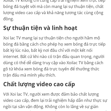
Xoilac TV không chỉ cung cấp trải nghiệm xem trực tiếp
bóng đá tuyệt vời mà còn mang lại sự thuận tiện, chất
lượng video cao cấp và khả năng tương tác cùng cộng
đồng.
Sự thuận tiện và linh hoạt
Xoi lac TV mang lại sự thuận tiện cho người hâm mộ
bóng đá bằng cách cho phép họ xem bóng đá trực tiếp
bất kỳ lúc nào, bất kỳ nơi đâu chỉ với một kết nối
internet. Bất cứ khi nào có trận đấu quan trọng, người
dùng có thể dễ dàng truy cập vào Xoilac TV bằng cách
gõ từ khóa xem bóng đá trực tuyến để thưởng thức
trận đấu mà mình yêu thích.
Chất lượng video cao cấp
Với Xoi lac TV, người xem được đảm bảo chất lượng
video cao cấp, đem lại trải nghiệm hấp dẫn như thực sự
ngồi tại sân vận động. Không còn lo lắng về sự gián