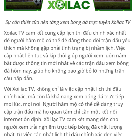
Sự cần thiết của nền tảng xem bóng đá trực tuyến Xoilac TV
Xoilac TV cam kết cung cấp lịch thi đấu chính xác nhất
để người hâm mộ có thể dễ dàng theo dõi trận đấu yêu
thích mà không gặp phải tình trạng bị nhầm lịch. Việc
cập nhật liên tục và kịp thời giúp người xem luôn nắm
bắt được thông tin mới nhất về các trận đấu xem bóng
đá hôm nay, giúp họ không bao giờ bỏ lỡ những trận
cầu hấp dẫn.
Với Xoi lac TV, không chỉ là việc cập nhật lịch thi đấu
chính xác, mà còn là khả năng xem bóng đá trực tiếp
mọi lúc, mọi nơi. Người hâm mộ có thể dễ dàng truy
cập trận đấu mà họ quan tâm chỉ cần một kết nối
internet ổn định. Xôi lạc TV cam kết mang đến cho
người xem trải nghiệm trực tiếp bóng đá chất lượng
nhất, từ việc cập nhật lịch thi đấu chính xác đến việc