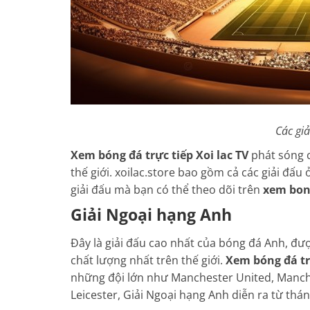
Các giả
Xem bóng đá trực tiếp
Xoi lac TV
phát sóng 
thế giới. xoilac.store bao gồm cả các giải đấu 
giải đấu mà bạn có thể theo dõi trên
xem bon
Giải Ngoại hạng Anh
Đây là giải đấu cao nhất của bóng đá Anh, đượ
chất lượng nhất trên thế giới.
Xem bóng đá t
những đội lớn như Manchester United, Manches
Leicester, Giải Ngoại hạng Anh diễn ra từ thá