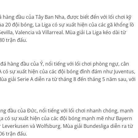
 hàng đầu của Tây Ban Nha, được biết đến với lối chơi kỹ
a 20 đội bóng, La Liga có sự xuất hiện của các gã khổng lồ
illa, Valencia và Villarreal. Mùa giải La Liga kéo dài từ
80 trận đấu.
 đá hàng đầu của Ý, nổi tiếng với lối chơi phòng ngự, cân
 A có sự xuất hiện của các đội bóng đình đám như Juventus,
Mùa giải Serie A diễn ra từ tháng 8 đến tháng 5 năm sau, với
àng đầu của Đức, nổi tiếng với lối chơi nhanh chóng, mạnh
iga có sự xuất hiện của các đội bóng mạnh mẽ như Bayern
 Leverkusen và Wolfsburg. Mùa giải Bundesliga diễn ra từ
06 trận đấu.