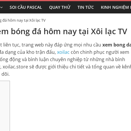
SOI CẦU PASCAL
QUAY THỬ
TIN TỨC
KINH NGHIỆM 
 đá hôm nay tại Xôi lạc TV
em bóng đá hôm nay tại Xôi lạc TV
ật liên tục, trang web này đáp ứng mọi nhu cầu
xem bong d
đa dạng của kho trận đấu,
xoilac
còn chinh phục người xem
sống động và bình luận chuyên nghiệp từ những nhà bình
 xoilac.store sẽ được giới thiệu chi tiết và tổng quan về kên
 dõi.