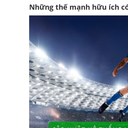
Những thế mạnh hữu ích có 