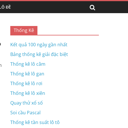
LÔ ĐỀ
Thống Kê
a
Kết quả 100 ngày gần nhất
Bảng thống kê giải đặc biệt
Thống kê lô câm
h
Thống kê lô gan
Thống kê lô rơi
Thống kê lô xiên
Quay thử xổ số
Soi cầu Pascal
Thống kê tần suất lô tô