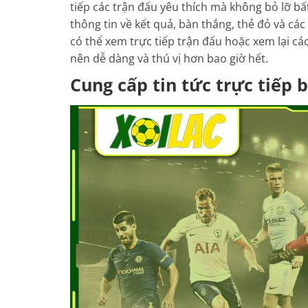
tiếp các trận đấu yêu thích mà không bỏ lỡ b
thông tin về kết quả, bàn thắng, thẻ đỏ và cá
có thể xem trực tiếp trận đấu hoặc xem lại cá
nên dễ dàng và thú vị hơn bao giờ hết.
Cung cấp tin tức trực tiếp b