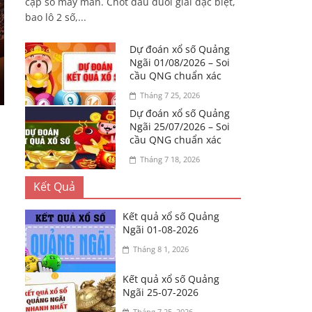
cặp số may mắn. Chốt đầu đuôi giải đặc biệt,
bao lô 2 số,...
Dự đoán xổ số Quảng
Ngãi 01/08/2026 – Soi
cầu QNG chuẩn xác
Tháng 7 25, 2026
Dự đoán xổ số Quảng
Ngãi 25/07/2026 – Soi
cầu QNG chuẩn xác
Tháng 7 18, 2026
Kết Quả
Kết quả xổ số Quảng
Ngãi 01-08-2026
Tháng 8 1, 2026
Kết quả xổ số Quảng
Ngãi 25-07-2026
Tháng 7 25, 2026