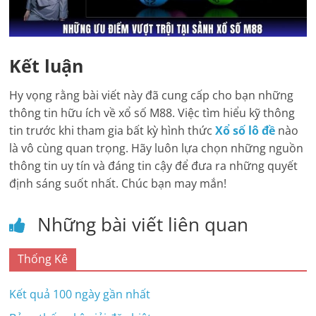
Kết luận
Hy vọng rằng bài viết này đã cung cấp cho bạn những
thông tin hữu ích về xổ số M88. Việc tìm hiểu kỹ thông
tin trước khi tham gia bất kỳ hình thức
Xổ số lô đề
nào
là vô cùng quan trọng. Hãy luôn lựa chọn những nguồn
thông tin uy tín và đáng tin cậy để đưa ra những quyết
định sáng suốt nhất. Chúc bạn may mắn!
Những bài viết liên quan
Thống Kê
Kết quả 100 ngày gần nhất