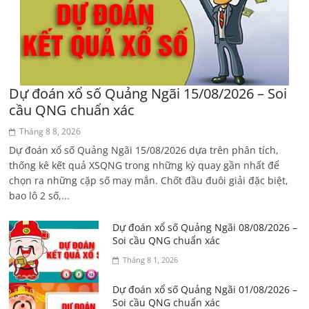
Dự đoán xổ số Quảng Ngãi 15/08/2026 – Soi
cầu QNG chuẩn xác
Tháng 8 8, 2026
Dự đoán xổ số Quảng Ngãi 15/08/2026 dựa trên phân tích,
thống kê kết quả XSQNG trong những kỳ quay gần nhất để
chọn ra những cặp số may mắn. Chốt đầu đuôi giải đặc biệt,
bao lô 2 số,...
Dự đoán xổ số Quảng Ngãi 08/08/2026 –
Soi cầu QNG chuẩn xác
Tháng 8 1, 2026
Dự đoán xổ số Quảng Ngãi 01/08/2026 –
Soi cầu QNG chuẩn xác