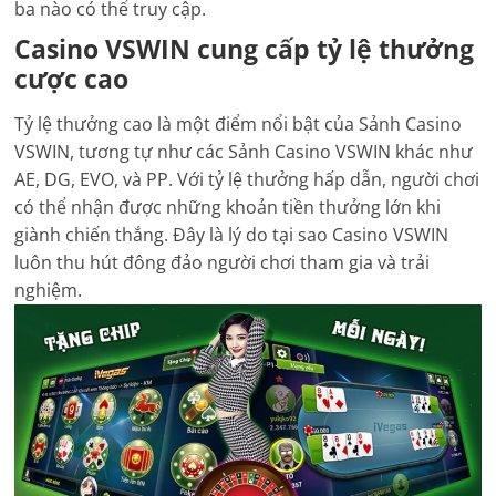
ba nào có thể truy cập.
Casino VSWIN cung cấp tỷ lệ thưởng
cược cao
Tỷ lệ thưởng cao là một điểm nổi bật của Sảnh Casino
VSWIN, tương tự như các Sảnh Casino VSWIN khác như
AE, DG, EVO, và PP. Với tỷ lệ thưởng hấp dẫn, người chơi
có thể nhận được những khoản tiền thưởng lớn khi
giành chiến thắng. Đây là lý do tại sao Casino VSWIN
luôn thu hút đông đảo người chơi tham gia và trải
nghiệm.