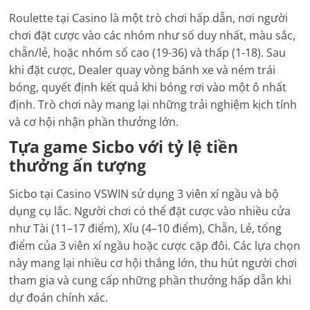
Roulette tại Casino là một trò chơi hấp dẫn, nơi người
chơi đặt cược vào các nhóm như số duy nhất, màu sắc,
chẵn/lẻ, hoặc nhóm số cao (19-36) và thấp (1-18). Sau
khi đặt cược, Dealer quay vòng bánh xe và ném trái
bóng, quyết định kết quả khi bóng rơi vào một ô nhất
định. Trò chơi này mang lại những trải nghiệm kịch tính
và cơ hội nhận phần thưởng lớn.
Tựa game Sicbo với tỷ lệ tiền
thưởng ấn tượng
Sicbo tại Casino VSWIN sử dụng 3 viên xí ngầu và bộ
dụng cụ lắc. Người chơi có thể đặt cược vào nhiều cửa
như Tài (11–17 điểm), Xỉu (4–10 điểm), Chẵn, Lẻ, tổng
điểm của 3 viên xí ngầu hoặc cược cặp đôi. Các lựa chọn
này mang lại nhiều cơ hội thắng lớn, thu hút người chơi
tham gia và cung cấp những phần thưởng hấp dẫn khi
dự đoán chính xác.