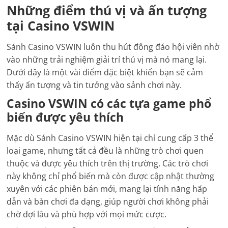
Những điểm thú vị và ấn tượng
tại Casino VSWIN
Sảnh Casino VSWIN luôn thu hút đông đảo hội viên nhờ
vào những trải nghiệm giải trí thú vị mà nó mang lại.
Dưới đây là một vài điểm đặc biệt khiến bạn sẽ cảm
thấy ấn tượng và tin tưởng vào sảnh chơi này.
Casino VSWIN có các tựa game phổ
biến được yêu thích
Mặc dù Sảnh Casino VSWIN hiện tại chỉ cung cấp 3 thể
loại game, nhưng tất cả đều là những trò chơi quen
thuộc và được yêu thích trên thị trường. Các trò chơi
này không chỉ phổ biến mà còn được cập nhật thường
xuyên với các phiên bản mới, mang lại tính năng hấp
dẫn và bàn chơi đa dạng, giúp người chơi không phải
chờ đợi lâu và phù hợp với mọi mức cược.