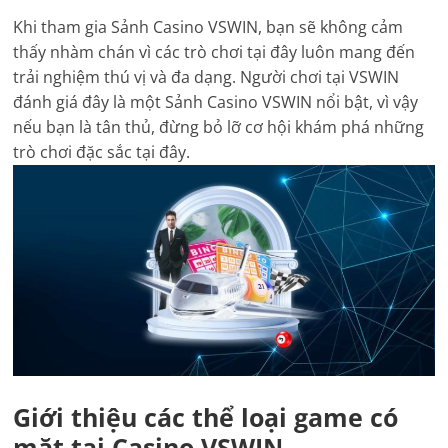
Khi tham gia Sảnh Casino VSWIN, bạn sẽ không cảm
thấy nhàm chán vì các trò chơi tại đây luôn mang đến
trải nghiệm thú vị và đa dạng. Người chơi tại VSWIN
đánh giá đây là một Sảnh Casino VSWIN nổi bật, vì vậy
nếu bạn là tân thủ, đừng bỏ lỡ cơ hội khám phá những
trò chơi đặc sắc tại đây.
Giới thiệu các thể loại game có
mặt tại Casino VSWIN