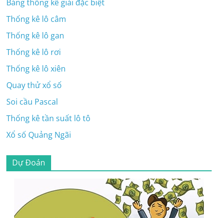
Bảng thống kê giải đặc biệt
Thống kê lô câm
Thống kê lô gan
Thống kê lô rơi
Thống kê lô xiên
Quay thử xổ số
Soi cầu Pascal
Thống kê tần suất lô tô
Xổ số Quảng Ngãi
Dự Đoán