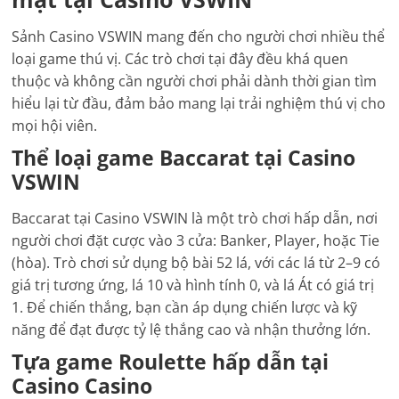
Sảnh Casino VSWIN mang đến cho người chơi nhiều thể
loại game thú vị. Các trò chơi tại đây đều khá quen
thuộc và không cần người chơi phải dành thời gian tìm
hiểu lại từ đầu, đảm bảo mang lại trải nghiệm thú vị cho
mọi hội viên.
Thể loại game Baccarat tại Casino
VSWIN
Baccarat tại Casino VSWIN là một trò chơi hấp dẫn, nơi
người chơi đặt cược vào 3 cửa: Banker, Player, hoặc Tie
(hòa). Trò chơi sử dụng bộ bài 52 lá, với các lá từ 2–9 có
giá trị tương ứng, lá 10 và hình tính 0, và lá Át có giá trị
1. Để chiến thắng, bạn cần áp dụng chiến lược và kỹ
năng để đạt được tỷ lệ thắng cao và nhận thưởng lớn.
Tựa game Roulette hấp dẫn tại
Casino Casino