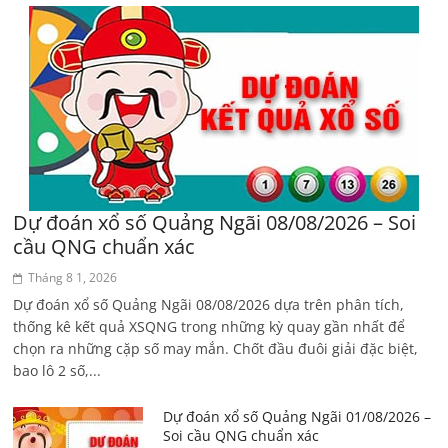
Dự đoán xổ số Quảng Ngãi 08/08/2026 – Soi
cầu QNG chuẩn xác
Tháng 8 1, 2026
Dự đoán xổ số Quảng Ngãi 08/08/2026 dựa trên phân tích,
thống kê kết quả XSQNG trong những kỳ quay gần nhất để
chọn ra những cặp số may mắn. Chốt đầu đuôi giải đặc biệt,
bao lô 2 số,...
Dự đoán xổ số Quảng Ngãi 01/08/2026 –
Soi cầu QNG chuẩn xác