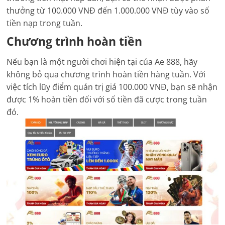
thưởng từ 100.000 VNĐ đến 1.000.000 VNĐ tùy vào số
tiền nạp trong tuần.
Chương trình hoàn tiền
Nếu bạn là một người chơi hiện tại của Ae 888, hãy
không bỏ qua chương trình hoàn tiền hàng tuần. Với
việc tích lũy điểm quản trị giá 100.000 VNĐ, bạn sẽ nhận
được 1% hoàn tiền đối với số tiền đã cược trong tuần
đó.