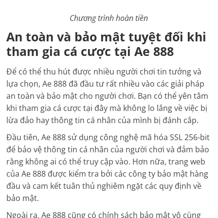
Chương trình hoàn tiền
An toàn và bảo mật tuyệt đối khi
tham gia cá cược tại Ae 888
Để có thể thu hút được nhiều người chơi tin tưởng và
lựa chọn, Ae 888 đã đầu tư rất nhiều vào các giải pháp
an toàn và bảo mật cho người chơi. Bạn có thể yên tâm
khi tham gia cá cược tại đây mà không lo lắng về việc bị
lừa đảo hay thông tin cá nhân của mình bị đánh cắp.
Đầu tiên, Ae 888 sử dụng công nghệ mã hóa SSL 256-bit
để bảo vệ thông tin cá nhân của người chơi và đảm bảo
rằng không ai có thể truy cập vào. Hơn nữa, trang web
của Ae 888 được kiểm tra bởi các công ty bảo mật hàng
đầu và cam kết tuân thủ nghiêm ngặt các quy định về
bảo mật.
Ngoài ra, Ae 888 cũng có chính sách bảo mật vô cùng