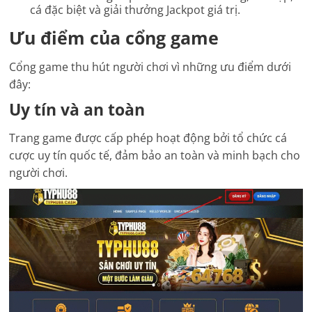
cá đặc biệt và giải thưởng Jackpot giá trị.
Ưu điểm của cổng game
Cổng game thu hút người chơi vì những ưu điểm dưới
đây:
Uy tín và an toàn
Trang game được cấp phép hoạt động bởi tổ chức cá
cược uy tín quốc tế, đảm bảo an toàn và minh bạch cho
người chơi.