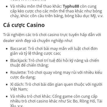
Và nhiều môn thể thao khác:
Typhu88
còn cung
cấp kèo cược cho các môn thể thao khác như bóng
chày, khúc côn cầu trên băng, bóng bầu dục Mỹ, v.v.
Cá cược Casino
Trải nghiệm các trò chơi casino trực tuyến hấp dẫn với
dealer xinh đẹp và chuyên nghiệp như:
Baccarat: Trò chơi bài may mắn với luật chơi đơn
giản và tỷ lệ thắng cược cao;
Blackjack: Trò chơi trí tuệ đòi hỏi kỹ năng và chiến
thuật để chiến thắng;
Roulette: Trò chơi quay vòng may rủi với nhiều kiểu
cược đa dạng;
Xì dách: Trò chơi bài dân gian quen thuộc với người
Việt Nam;
Và nhiều trò chơi khác: Cổng game còn cung cấp
nhiều trò chơi casino khác như Sic Bo, Rồng Hổ, Tài
Xỉu, v.v.