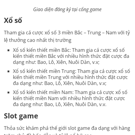
Giao diện đăng ký tại cổng game
Xổ số
Tham gia cá cược xổ số 3 miền Bắc – Trung – Nam với tỷ
lệ thưởng cao nhất thị trường
Xổ số kiến thiết miền Bắc: Tham gia cá cược xổ số
kiến thiết miền Bắc với nhiều hình thức đặt cược đa
dạng như: Bao, Lô, Xiên, Nuôi Dàn, v.v;
Xổ số kiến thiết miền Trung: Tham gia cá cược xổ số
kiến thiết miền Trung với nhiều hình thức đặt cược
đa dạng như: Bao, Lô, Xiên, Nuôi Dàn, v.v;
Xổ số kiến thiết miền Nam: Tham gia cá cược xổ số
kiến thiết miền Nam với nhiều hình thức đặt cược
đa dạng như: Bao, Lô, Xiên, Nuôi Dàn, v.v.
Slot game
Thỏa sức khám phá thế giới slot game đa dạng với hàng