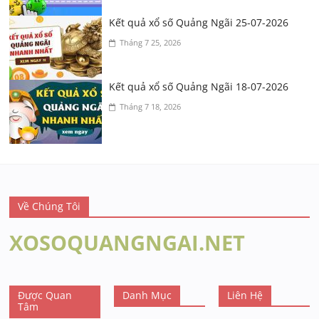
Kết quả xổ số Quảng Ngãi 25-07-2026
Tháng 7 25, 2026
Kết quả xổ số Quảng Ngãi 18-07-2026
Tháng 7 18, 2026
Về Chúng Tôi
XOSOQUANGNGAI.NET
Được Quan
Danh Mục
Liên Hệ
Tâm