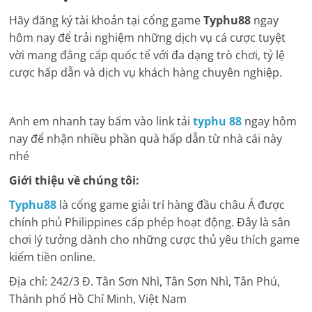
Hãy đăng ký tài khoản tại cổng game
Typhu88
ngay
hôm nay để trải nghiệm những dịch vụ cá cược tuyệt
vời mang đẳng cấp quốc tế với đa dạng trò chơi, tỷ lệ
cược hấp dẫn và dịch vụ khách hàng chuyên nghiệp.
Anh em nhanh tay bấm vào link tải
typhu 88
ngay hôm
nay để nhận nhiều phần quà hấp dẫn từ nhà cái này
nhé
Giới thiệu về chúng tôi:
Typhu88
là cổng game giải trí hàng đầu châu Á được
chính phủ Philippines cấp phép hoạt động. Đây là sân
chơi lý tưởng dành cho những cược thủ yêu thích game
kiếm tiền online.
Địa chỉ: 242/3 Đ. Tân Sơn Nhì, Tân Sơn Nhì, Tân Phú,
Thành phố Hồ Chí Minh, Việt Nam