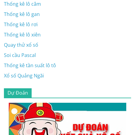
Thống kê lô câm
Thống kê lô gan
Thống kê lô rơi
Thống kê lô xiên
Quay thử xổ số
Soi cầu Pascal
Thống kê tần suất lô tô
Xổ số Quảng Ngãi
Dự Đoán