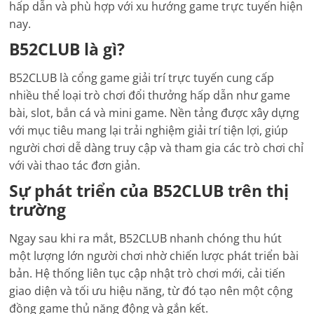
hấp dẫn và phù hợp với xu hướng game trực tuyến hiện
nay.
B52CLUB là gì?
B52CLUB là cổng game giải trí trực tuyến cung cấp
nhiều thể loại trò chơi đổi thưởng hấp dẫn như game
bài, slot, bắn cá và mini game. Nền tảng được xây dựng
với mục tiêu mang lại trải nghiệm giải trí tiện lợi, giúp
người chơi dễ dàng truy cập và tham gia các trò chơi chỉ
với vài thao tác đơn giản.
Sự phát triển của B52CLUB trên thị
trường
Ngay sau khi ra mắt, B52CLUB nhanh chóng thu hút
một lượng lớn người chơi nhờ chiến lược phát triển bài
bản. Hệ thống liên tục cập nhật trò chơi mới, cải tiến
giao diện và tối ưu hiệu năng, từ đó tạo nên một cộng
đồng game thủ năng động và gắn kết.