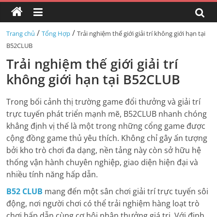
/
/
Trang chủ
Tổng Hợp
Trải nghiệm thế giới giải trí không giới hạn tại
B52CLUB
Trải nghiệm thế giới giải trí
không giới hạn tại B52CLUB
Trong bối cảnh thị trường game đổi thưởng và giải trí
trực tuyến phát triển mạnh mẽ, B52CLUB nhanh chóng
khẳng định vị thế là một trong những cổng game được
cộng đồng game thủ yêu thích. Không chỉ gây ấn tượng
bởi kho trò chơi đa dạng, nền tảng này còn sở hữu hệ
thống vận hành chuyên nghiệp, giao diện hiện đại và
nhiều tính năng hấp dẫn.
B52 CLUB
mang đến một sân chơi giải trí trực tuyến sôi
động, nơi người chơi có thể trải nghiệm hàng loạt trò
chơi hấp dẫn cùng cơ hội nhận thưởng giá trị. Với định