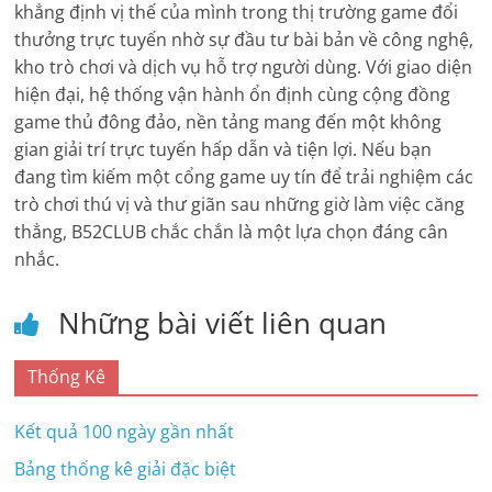
khẳng định vị thế của mình trong thị trường game đổi
thưởng trực tuyến nhờ sự đầu tư bài bản về công nghệ,
kho trò chơi và dịch vụ hỗ trợ người dùng. Với giao diện
hiện đại, hệ thống vận hành ổn định cùng cộng đồng
game thủ đông đảo, nền tảng mang đến một không
gian giải trí trực tuyến hấp dẫn và tiện lợi. Nếu bạn
đang tìm kiếm một cổng game uy tín để trải nghiệm các
trò chơi thú vị và thư giãn sau những giờ làm việc căng
thẳng, B52CLUB chắc chắn là một lựa chọn đáng cân
nhắc.
Những bài viết liên quan
Thống Kê
Kết quả 100 ngày gần nhất
Bảng thống kê giải đặc biệt