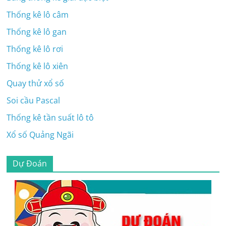
Thống kê lô câm
Thống kê lô gan
Thống kê lô rơi
Thống kê lô xiên
Quay thử xổ số
Soi cầu Pascal
Thống kê tần suất lô tô
Xổ số Quảng Ngãi
Dự Đoán