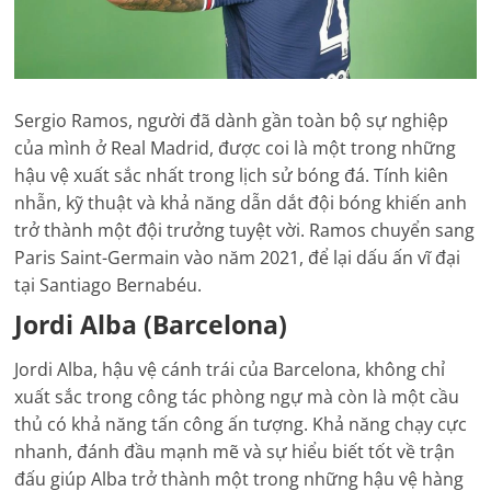
Sergio Ramos, người đã dành gần toàn bộ sự nghiệp
của mình ở Real Madrid, được coi là một trong những
hậu vệ xuất sắc nhất trong lịch sử bóng đá. Tính kiên
nhẫn, kỹ thuật và khả năng dẫn dắt đội bóng khiến anh
trở thành một đội trưởng tuyệt vời. Ramos chuyển sang
Paris Saint-Germain vào năm 2021, để lại dấu ấn vĩ đại
tại Santiago Bernabéu.
Jordi Alba (Barcelona)
Jordi Alba, hậu vệ cánh trái của Barcelona, không chỉ
xuất sắc trong công tác phòng ngự mà còn là một cầu
thủ có khả năng tấn công ấn tượng. Khả năng chạy cực
nhanh, đánh đầu mạnh mẽ và sự hiểu biết tốt về trận
đấu giúp Alba trở thành một trong những hậu vệ hàng