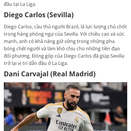
đầu tại La Liga.
Diego Carlos (Sevilla)
Diego Carlos, cầu thủ người Brazil, là lực lượng chủ chốt
trong hàng phòng ngự của Sevilla. Với chiều cao và sức
mạnh, anh có khả năng giữ vững trong những pha
bóng chết người và làm khó chịu cho những tiền đạo
đối phương. Đóng góp của Diego Carlos đã giúp Sevilla
trở lại vị trí dẫn đầu ở La Liga.
Dani Carvajal (Real Madrid)