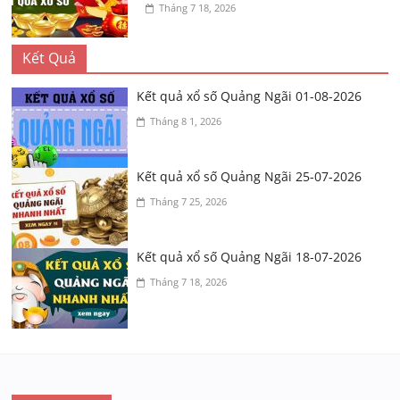
Tháng 7 18, 2026
Kết Quả
Kết quả xổ số Quảng Ngãi 01-08-2026
Tháng 8 1, 2026
Kết quả xổ số Quảng Ngãi 25-07-2026
Tháng 7 25, 2026
Kết quả xổ số Quảng Ngãi 18-07-2026
Tháng 7 18, 2026