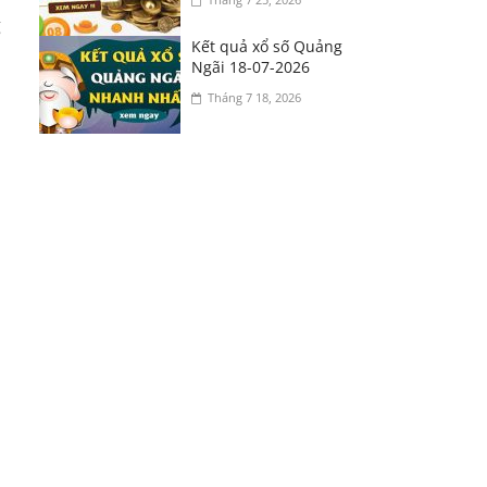
g
Kết quả xổ số Quảng
Ngãi 18-07-2026
Tháng 7 18, 2026