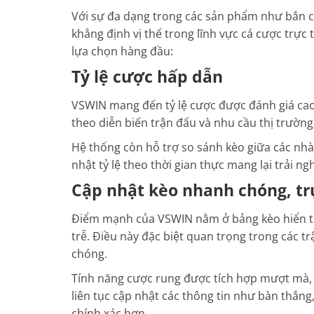
Với sự đa dạng trong các sản phẩm như bắn cá
khẳng định vị thế trong lĩnh vực cá cược trực
lựa chọn hàng đầu:
Tỷ lệ cược hấp dẫn
VSWIN mang đến tỷ lệ cược được đánh giá cao 
theo diễn biến trận đấu và nhu cầu thị trường,
Hệ thống còn hỗ trợ so sánh kèo giữa các nhà 
nhật tỷ lệ theo thời gian thực mang lại trải n
Cập nhật kèo nhanh chóng, tr
Điểm mạnh của VSWIN nằm ở bảng kèo hiển thị
trễ. Điều này đặc biệt quan trọng trong các t
chóng.
Tính năng cược rung được tích hợp mượt mà, 
liên tục cập nhật các thông tin như bàn thắng
chính xác hơn.