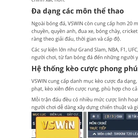
Đa dạng các môn thể thao
Ngoài bóng đá, VSWIN còn cung cấp hơn 20 mô
chuyền, quyền anh, đua xe, bóng chày, cricke
ràng theo giải đấu, thời gian và cấp độ.
Các sự kiện lớn như Grand Slam, NBA, F1, UF
người chơi, từ fan bóng đá đến những người y
Hệ thống kèo cược phong phú
VSWIN cung cấp danh mục kèo cược đa dạng, từ 
phạt, kèo xiên đến cược rung, phù hợp cho cả
Mỗi trận đấu đều có nhiều mức cược linh hoạt v
người chơi dễ dàng xây dựng chiến thuật và gi