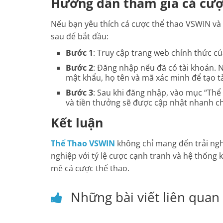
Hướng dẫn tham gia cá cượ
Nếu bạn yêu thích cá cược thể thao VSWIN và
sau để bắt đầu:
Bước 1
: Truy cập trang web chính thức củ
Bước 2
: Đăng nhập nếu đã có tài khoản. N
mật khẩu, họ tên và mã xác minh để tạo t
Bước 3
: Sau khi đăng nhập, vào mục “Thể 
và tiền thưởng sẽ được cập nhật nhanh ch
Kết luận
Thể Thao VSWIN
không chỉ mang đến trải ng
nghiệp với tỷ lệ cược cạnh tranh và hệ thống
mê cá cược thể thao.
Những bài viết liên quan