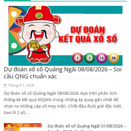
Dự đoán xổ số Quảng Ngãi 08/08/2026 – Soi
cầu QNG chuẩn xác
Tháng 8 1, 2026
Dự đoán xổ số Quảng Ngãi 08/08/2026 dựa trên phân tích,
thống kê kết quả XSQNG trong những kỳ quay gần nhất để
chọn ra những cặp số may mắn. Chốt đầu đuôi giải đặc biệt,
bao lô 2 số,...
Dự đoán xổ số Quảng Ngãi 01/08/2026 –