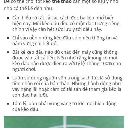
Để có thể chơi tốt kèo
thể thao
cần một số lưu ý nho
nhỏ có thể kể đến như:
Cần hiểu rõ tất cả các cách đọc ba kèo phổ biến
hiện nay. Mỗi kèo đấu đều có một đặc trưng riêng
chính vì vậy cần hết sức lưu ý tới điều này.
Chỉ vào tiền những kèo đấu có nhiều thông tin và
nắm vững chi tiết đó.
Bất kể kèo đấu nào dù chắc đến mấy cũng không
được vào tất cả tiền. Nên nhớ rằng không có một
kèo đấu nào được diễn ra với tỷ lệ Thắng 100% cho
người chơi.
Luôn sử dụng nguồn vốn trong sạch tức là sử dụng
tiền nhàn rỗi của bản thân. Những hành động như
vay nặng lãi hoặc cầm cố tài sản để tham gia kèo là
con dao hai lưỡi.
Tâm lý luôn phải vững vàng trước mọi biến động
của kèo đấu.