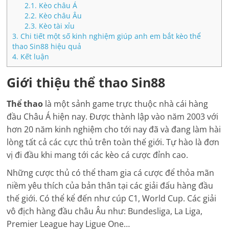
2.1.
Kèo châu Á
2.2.
Kèo châu Âu
2.3.
Kèo tài xỉu
3.
Chi tiết một số kinh nghiệm giúp anh em bắt kèo thể
thao Sin88 hiệu quả
4.
Kết luận
Giới thiệu thể thao Sin88
Thể thao
là một sảnh game trực thuộc nhà cái hàng
đầu Châu Á hiện nay. Được thành lập vào năm 2003 với
hơn 20 năm kinh nghiệm cho tới nay đã và đang làm hài
lòng tất cả các cực thủ trên toàn thế giới. Tự hào là đơn
vị đi đầu khi mang tới các kèo cá cược đỉnh cao.
Những cược thủ có thể tham gia cá cược để thỏa mãn
niềm yêu thích của bản thân tại các giải đấu hàng đầu
thế giới. Có thể kể đến như cúp C1, World Cup. Các giải
vô địch hàng đầu châu Âu như: Bundesliga, La Liga,
Premier League hay Ligue One…