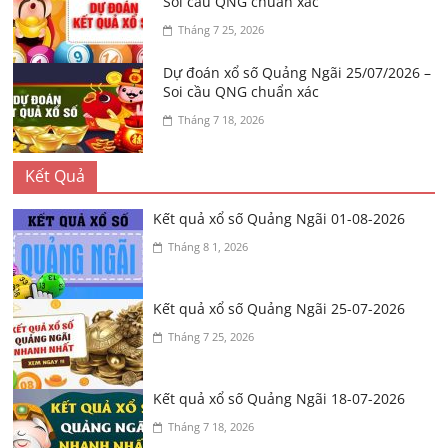
Soi cầu QNG chuẩn xác
Tháng 7 25, 2026
Dự đoán xổ số Quảng Ngãi 25/07/2026 –
Soi cầu QNG chuẩn xác
Tháng 7 18, 2026
Kết Quả
Kết quả xổ số Quảng Ngãi 01-08-2026
Tháng 8 1, 2026
Kết quả xổ số Quảng Ngãi 25-07-2026
Tháng 7 25, 2026
Kết quả xổ số Quảng Ngãi 18-07-2026
Tháng 7 18, 2026