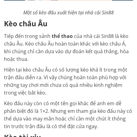
Một số kèo đấu xuất hiện tại nhà cái Sin88
Kèo châu Âu
Tiếp đến trong sảnh
thể thao
của nhà cái Sin88 là kèo
châu Âu. Kèo châu Âu hoàn toàn khác với kèo châu Á,
khi chúng chỉ cần dựa vào dự đoán kết quả thắng, hòa
hoặc thua.
Hiện tại kèo châu Âu có số lượng kèo khá ít trong một
trận đấu diễn ra. Vì vậy chúng hoàn toàn phù hợp với
những tay chơi mới chưa có quá nhiều kinh nghiệm
trong việc bắt kèo.
Kèo đấu này còn có một tên gọi khác để anh em dễ
phân biệt đó là 1×2. Nhưng em tham gia kèo đấu này có
thể dựa vào may mắn hoặc chỉ cần một chút ít thông
tin trước trận đấu là có thể đặt cửa ngay.