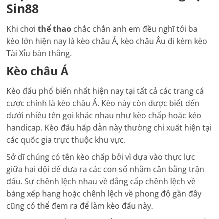
Sin88
Khi chơi
thể thao
chắc chắn anh em đều nghĩ tới ba
kèo lớn hiện nay là kèo châu Á, kèo châu Âu đi kèm kèo
Tài Xỉu bàn thắng.
Kèo châu Á
Kèo đấu phổ biến nhất hiện nay tại tất cả các trang cá
cược chính là kèo châu Á. Kèo này còn được biết đến
dưới nhiều tên gọi khác nhau như kèo chấp hoặc kéo
handicap. Kèo đấu hấp dẫn này thường chỉ xuất hiện tại
các quốc gia trực thuộc khu vực.
Sở dĩ chúng có tên kèo chấp bởi vì dựa vào thực lực
giữa hai đội để đưa ra các con số nhằm cân bằng trận
đấu. Sự chênh lệch nhau về đẳng cấp chênh lệch về
bảng xếp hạng hoặc chênh lệch về phong độ gần đây
cũng có thể đem ra để làm kèo đấu này.