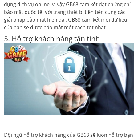
dụng dịch vụ online, vì vậy GB68 cam kết đạt chứng chỉ
bảo mật quốc tế. Với trang thiết bị tiên tiến cùng các
giải pháp bảo mật hiện đại, GB68 cam kết mọi dữ liệu
của bạn sẽ được bảo mật một cách tốt nhất.
5. Hỗ trợ khách hàng tận tình
Đội ngũ hỗ trợ khách hàng của GB68 sẽ luôn hỗ trợ bạn