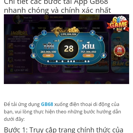
Chi tiết các bước tải App GB68
nhanh chóng và chính xác nhất
Để tải ứng dụng
GB68
xuống điện thoại di động của
bạn, vui lòng thực hiện theo những bước hướng dẫn
dưới đây:
Bước 1: Truy cập trang chính thức của