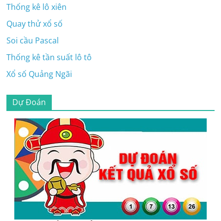
Thống kê lô xiên
Quay thử xổ số
Soi cầu Pascal
Thống kê tần suất lô tô
Xổ số Quảng Ngãi
Dự Đoán