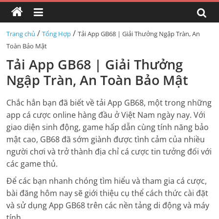
/
/
Trang chủ
Tổng Hợp
Tải App GB68 | Giải Thưởng Ngập Tràn, An
Toàn Bảo Mật
Tải App GB68 | Giải Thưởng
Ngập Tràn, An Toàn Bảo Mật
Chắc hẳn bạn đã biết về tải App GB68, một trong những
app cá cược online hàng đầu ở Việt Nam ngày nay. Với
giao diện sinh động, game hấp dẫn cùng tính năng bảo
mật cao, GB68 đã sớm giành được tình cảm của nhiều
người chơi và trở thành địa chỉ cá cược tin tưởng đối với
các game thủ.
Để các bạn nhanh chóng tìm hiểu và tham gia cá cược,
bài đăng hôm nay sẽ giới thiệu cụ thể cách thức cài đặt
và sử dụng App GB68 trên các nền tảng di động và máy
tính.