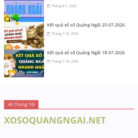
Tháng 8 1, 2026
Kết quả xổ số Quảng Ngãi 25-07-2026
Tháng 7 25, 2026
Kết quả xổ số Quảng Ngãi 18-07-2026
Tháng 7 18, 2026
Về Chúng Tôi
XOSOQUANGNGAI.NET