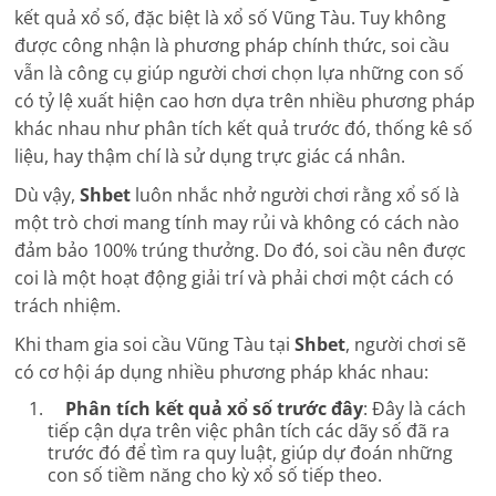
kết quả xổ số, đặc biệt là xổ số Vũng Tàu. Tuy không
được công nhận là phương pháp chính thức, soi cầu
vẫn là công cụ giúp người chơi chọn lựa những con số
có tỷ lệ xuất hiện cao hơn dựa trên nhiều phương pháp
khác nhau như phân tích kết quả trước đó, thống kê số
liệu, hay thậm chí là sử dụng trực giác cá nhân.
Dù vậy,
Shbet
luôn nhắc nhở người chơi rằng xổ số là
một trò chơi mang tính may rủi và không có cách nào
đảm bảo 100% trúng thưởng. Do đó, soi cầu nên được
coi là một hoạt động giải trí và phải chơi một cách có
trách nhiệm.
Khi tham gia soi cầu Vũng Tàu tại
Shbet
, người chơi sẽ
có cơ hội áp dụng nhiều phương pháp khác nhau:
Phân tích kết quả xổ số trước đây
: Đây là cách
tiếp cận dựa trên việc phân tích các dãy số đã ra
trước đó để tìm ra quy luật, giúp dự đoán những
con số tiềm năng cho kỳ xổ số tiếp theo.