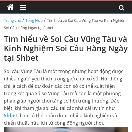
/
/
Trang chủ
Tổng Hợp
Tìm hiểu về Soi Cầu Vũng Tàu và Kinh Nghiệm
Soi Cầu Hàng Ngày tại Shbet
Tìm hiểu về Soi Cầu Vũng Tàu và
Kinh Nghiệm Soi Cầu Hàng Ngày
tại Shbet
Soi cầu Vũng Tàu là một trong những hoạt động được
nhiều người yêu thích trong giới chơi xổ số. Nó không
chỉ là cách để dự đoán các con số có thể xuất hiện
trong kết quả xổ số Vũng Tàu mà còn là một phương
pháp giúp người chơi tăng cơ hội trúng thưởng. Đặc
biệt, khi tham gia soi cầu tại các nhà cái uy tín như
Shbet
, bạn có thể nhận được nhiều kinh nghiệm và
chiến thuật hữu ích từ cộng đồng người chơi.