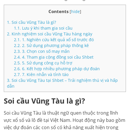
Contents
[
hide
]
1.
Soi cầu Vũng Tàu là gì?
1.1.
Lưu ý khi tham gia soi cầu
2.
Kinh nghiệm soi cầu Vũng Tàu hàng ngày
2.1.
1. Nghiên cứu kết quả xổ số trước đó
2.2.
2. Sử dụng phương pháp thống kê
2.3.
3. Chọn con số may mắn
2.4.
4. Tham gia cộng đồng soi cầu Shbet
2.5.
5. Sử dụng công cụ hỗ trợ
2.6.
6. Kết hợp nhiều phương pháp dự đoán
2.7.
7. Kiên nhẫn và tỉnh táo
3.
Soi cầu Vũng Tàu tại Shbet – Trải nghiệm thú vị và hấp
dẫn
Soi cầu Vũng Tàu là gì?
Soi cầu Vũng Tàu là thuật ngữ quen thuộc trong lĩnh
vực xổ số và lô đề tại Việt Nam. Hoạt động này bao gồm
việc dự đoán các con số có khả năng xuất hiện trong