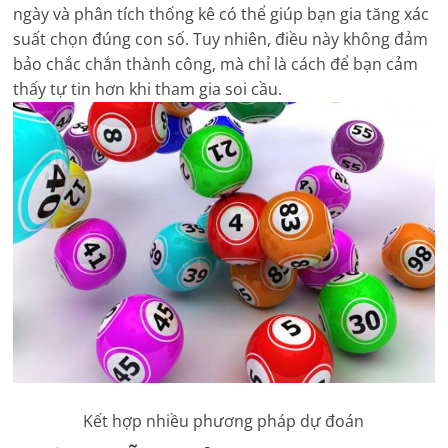
ngày và phân tích thống kê có thể giúp bạn gia tăng xác
suất chọn đúng con số. Tuy nhiên, điều này không đảm
bảo chắc chắn thành công, mà chỉ là cách để bạn cảm
thấy tự tin hơn khi tham gia soi cầu.
Kết hợp nhiều phương pháp dự đoán