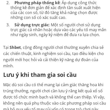
Phương pháp thống kê
: Áp dụng công thức
thống kê đơn giản để xác định tần suất xuất hiện
của các con số, từ đó tăng khả năng chọn được
những con số có xác suất cao.
Sử dụng trực giác
: Một số người chơi sử dụng
trực giác cá nhân hoặc dựa vào các yếu tố may mắn
như ngày sinh, ngày kỷ niệm để đưa ra lựa chọn.
Tại
Shbet
, cộng đồng người chơi thường xuyên chia sẻ
các chiến thuật, kinh nghiệm soi cầu, tạo điều kiện cho
người mới học hỏi và cải thiện kỹ năng dự đoán của
mình.
Lưu ý khi tham gia soi cầu
Mặc dù soi cầu có thể mang lại cảm giác thăng hoa khi
trúng thưởng, người chơi cần lưu ý rằng kết quả xổ số
được tổ chức minh bạch và không thể can thiệp. Vì vậy,
không nên quá phụ thuộc vào các phương pháp soi cầu
mà bỏ qua yếu tố may rủi vốn có trong trò chơi này.