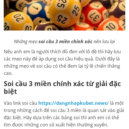
Những mẹo
soi cầu 3 miền chính xác
nên lưu lại
Nếu anh em là người thích đỏ đen với lô đề thì hãy lưu
các mẹo này để áp dụng soi cầu hiệu quả. Dưới đây là
những mẹo về soi cầu có thể đem lại tỷ lệ chiến thắng
cao.
Soi cầu 3 miền chính xác từ giải đặc
biệt
Vào link soi cầu
https://dangnhapkubet.news/
là một
trong những cách để soi cầu 3 miền là quan sát vào giải
đặc biệt. Hãy dựa trên các bảng soi thì anh em có thể
tìm được những con số xuất hiện thường xuyên.