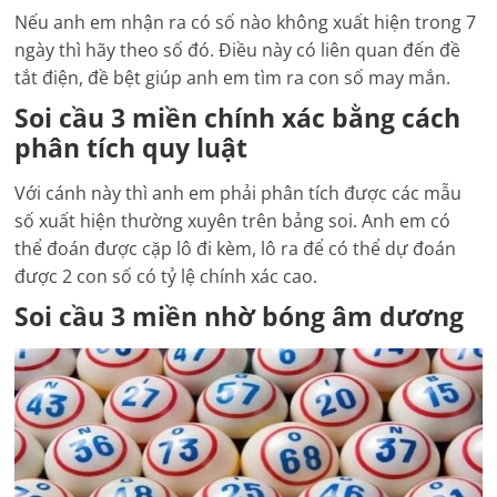
Nếu anh em nhận ra có số nào không xuất hiện trong 7
ngày thì hãy theo số đó. Điều này có liên quan đến đề
tắt điện, đề bệt giúp anh em tìm ra con số may mắn.
Soi cầu 3 miền chính xác bằng cách
phân tích quy luật
Với cánh này thì anh em phải phân tích được các mẫu
số xuất hiện thường xuyên trên bảng soi. Anh em có
thể đoán được cặp lô đi kèm, lô ra để có thể dự đoán
được 2 con số có tỷ lệ chính xác cao.
Soi cầu 3 miền nhờ bóng âm dương