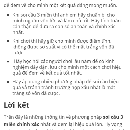
để đem về cho mình một kết quả đáng mong muốn.
Khi soi cầu 3 miền thì anh em hãy chuẩn bị cho
mình nguồn vốn lớn và làm chủ tốt. Hãy tính toán
cẩn thận để đưa ra con số an toàn và chính xác
nhất.
Khi chơi thì hãy giữ cho mình được điềm tĩnh,
không được sơ suất vì có thể mất trắng vốn đã
cược.
Hãy học hỏi các người chơi lâu năm để có kinh
nghiệm dày dặn, lưu cho mình một cách chơi hiệu
quả để đem về kết quả tốt nhất.
Hãy áp dụng nhiều phương pháp để soi cầu hiệu
quả và tránh tránh trường hợp xấu nhất là mất
trắng số vốn đã cược.
Lời kết
Trên đây là những thông tin về phương pháp
soi cầu 3
miền chính xác
nhất và đem lại hiệu quả lớn. Hy vọng