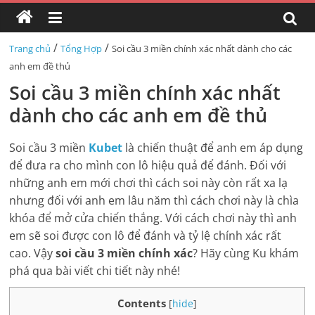
/
/
Trang chủ
Tổng Hợp
Soi cầu 3 miền chính xác nhất dành cho các
anh em đề thủ
Soi cầu 3 miền chính xác nhất
dành cho các anh em đề thủ
Soi cầu 3 miền
Kubet
là chiến thuật để anh em áp dụng
để đưa ra cho mình con lô hiệu quả để đánh. Đối với
những anh em mới chơi thì cách soi này còn rất xa lạ
nhưng đối với anh em lâu năm thì cách chơi này là chìa
khóa để mở cửa chiến thắng. Với cách chơi này thì anh
em sẽ soi được con lô để đánh và tỷ lệ chính xác rất
cao. Vậy
soi cầu 3 miền chính xác
? Hãy cùng Ku khám
phá qua bài viết chi tiết này nhé!
Contents
[
hide
]