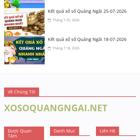
Kết quả xổ số Quảng Ngãi 25-07-2026
Tháng 7 25, 2026
Kết quả xổ số Quảng Ngãi 18-07-2026
Tháng 7 18, 2026
Về Chúng Tôi
XOSOQUANGNGAI.NET
Được Quan
Danh Mục
Liên Hệ
Tâm