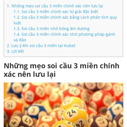
1.
Những mẹo soi cầu 3 miền chính xác nên lưu lại
1.1.
Soi cầu 3 miền chính xác từ giải đặc biệt
1.2.
Soi cầu 3 miền chính xác bằng cách phân tích quy
luật
1.3.
Soi cầu 3 miền nhờ bóng âm dương
1.4.
Soi cầu 3 miền chính xác nhờ phương pháp gánh
và đảo
2.
Lưu ý khi soi cầu 3 miền tại Kubet
3.
Lời kết
Những mẹo soi cầu 3 miền chính
xác nên lưu lại