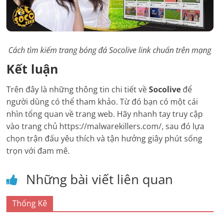
Cách tìm kiếm trang bóng đá Socolive link chuẩn trên mạng
Kết luận
Trên đây là những thông tin chi tiết về
Socolive
để
người dùng có thể tham khảo. Từ đó bạn có một cái
nhìn tổng quan về trang web. Hãy nhanh tay truy cập
vào trang chủ https://malwarekillers.com/, sau đó lựa
chọn trận đấu yêu thích và tận hưởng giây phút sống
trọn với đam mê.
Những bài viết liên quan
Thống Kê