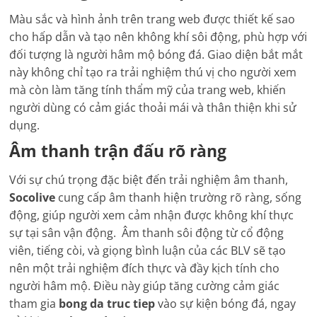
Màu sắc và hình ảnh trên trang web được thiết kế sao
cho hấp dẫn và tạo nên không khí sôi động, phù hợp với
đối tượng là người hâm mộ bóng đá. Giao diện bắt mắt
này không chỉ tạo ra trải nghiệm thú vị cho người xem
mà còn làm tăng tính thẩm mỹ của trang web, khiến
người dùng có cảm giác thoải mái và thân thiện khi sử
dụng.
Âm thanh trận đấu rõ ràng
Với sự chú trọng đặc biệt đến trải nghiệm âm thanh,
Socolive
cung cấp âm thanh hiện trường rõ ràng, sống
động, giúp người xem cảm nhận được không khí thực
sự tại sân vận động. Âm thanh sôi động từ cổ động
viên, tiếng còi, và giọng bình luận của các BLV sẽ tạo
nên một trải nghiệm đích thực và đầy kịch tính cho
người hâm mộ. Điều này giúp tăng cường cảm giác
tham gia
bong da truc tiep
vào sự kiện bóng đá, ngay