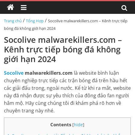
/
/
Trang chủ
Tổng Hợp
Socolive malwarekillers.com – Kênh trực tiếp
bóng đá không giới hạn 2024
Socolive malwarekillers.com –
Kênh trực tiếp bóng đá không
giới hạn 2024
Socolive
malwarekillers.com
là website bình luận
chuyên nghiệp trực tiếp các trận bóng đá trên hầu hết
các giải đấu trong, ngoài nước. Kể từ khi ra mắt, website
này đã nhận được sự yêu thích của đông đảo fan người
hâm mộ. Hãy cùng chúng tôi đi khám phá rõ hơn về
chuyên trang này nhé.
Contents
[
hide
]