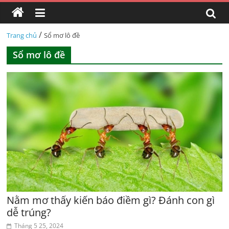
/
Trang chủ
Sổ mơ lô đề
Sổ mơ lô đề
Nằm mơ thấy kiến báo điềm gì? Đánh con gì
dễ trúng?
Tháng 5 25, 2024