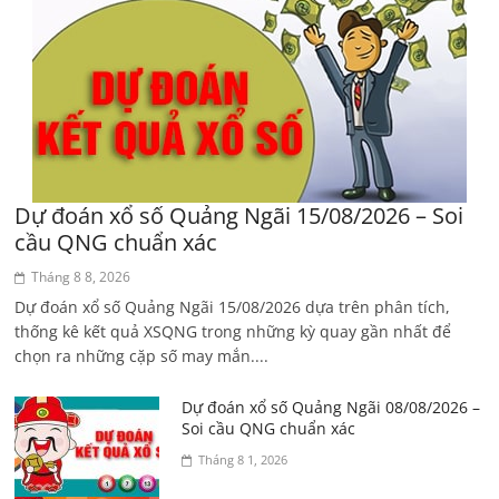
Dự đoán xổ số Quảng Ngãi 15/08/2026 – Soi
cầu QNG chuẩn xác
Tháng 8 8, 2026
Dự đoán xổ số Quảng Ngãi 15/08/2026 dựa trên phân tích,
thống kê kết quả XSQNG trong những kỳ quay gần nhất để
chọn ra những cặp số may mắn....
Dự đoán xổ số Quảng Ngãi 08/08/2026 –
Soi cầu QNG chuẩn xác
Tháng 8 1, 2026