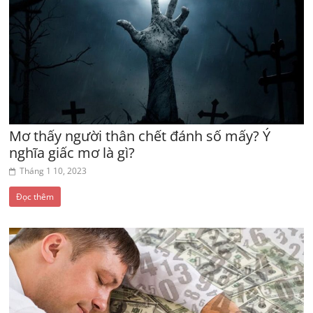
Mơ thấy người thân chết đánh số mấy? Ý
nghĩa giấc mơ là gì?
Tháng 1 10, 2023
Đọc thêm