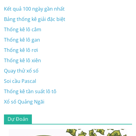
Kết quả 100 ngày gần nhất
Bảng thống kê giải đặc biệt
Thống kê lô câm
Thống kê lô gan
Thống kê lô rơi
Thống kê lô xiên
Quay thử xổ số
Soi cầu Pascal
Thống kê tần suất lô tô
Xổ số Quảng Ngãi
Dự Đoán