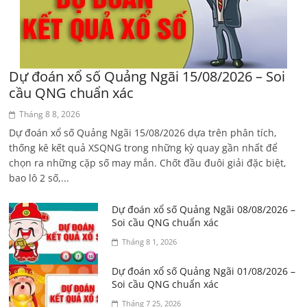
Dự đoán xổ số Quảng Ngãi 15/08/2026 – Soi
cầu QNG chuẩn xác
Tháng 8 8, 2026
Dự đoán xổ số Quảng Ngãi 15/08/2026 dựa trên phân tích,
thống kê kết quả XSQNG trong những kỳ quay gần nhất để
chọn ra những cặp số may mắn. Chốt đầu đuôi giải đặc biệt,
bao lô 2 số,...
Dự đoán xổ số Quảng Ngãi 08/08/2026 –
Soi cầu QNG chuẩn xác
Tháng 8 1, 2026
Dự đoán xổ số Quảng Ngãi 01/08/2026 –
Soi cầu QNG chuẩn xác
Tháng 7 25, 2026