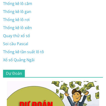
Thống kê lô câm
Thống kê lô gan
Thống kê lô rơi
Thống kê lô xiên
Quay thử xổ số
Soi cầu Pascal
Thống kê tần suất lô tô
Xổ số Quảng Ngãi
Dự Đoán