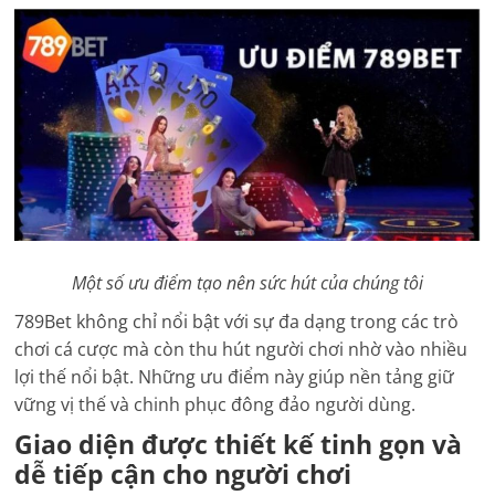
Một số ưu điểm tạo nên sức hút của chúng tôi
789Bet không chỉ nổi bật với sự đa dạng trong các trò
chơi cá cược mà còn thu hút người chơi nhờ vào nhiều
lợi thế nổi bật. Những ưu điểm này giúp nền tảng giữ
vững vị thế và chinh phục đông đảo người dùng.
Giao diện được thiết kế tinh gọn và
dễ tiếp cận cho người chơi