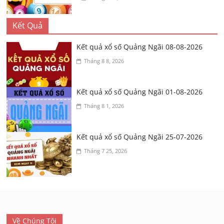
Kết Quả
Kết quả xổ số Quảng Ngãi 08-08-2026
Tháng 8 8, 2026
Kết quả xổ số Quảng Ngãi 01-08-2026
Tháng 8 1, 2026
Kết quả xổ số Quảng Ngãi 25-07-2026
Tháng 7 25, 2026
Về Chúng Tôi