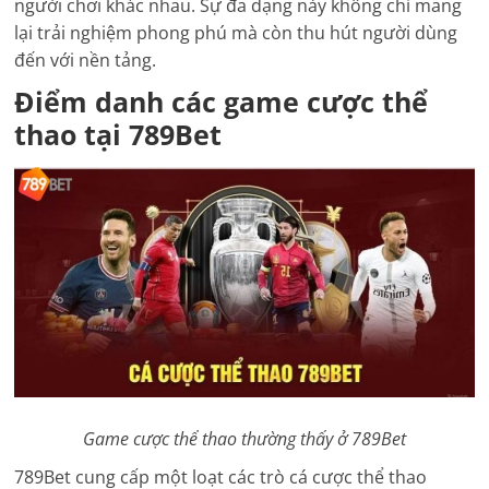
người chơi khác nhau. Sự đa dạng này không chỉ mang
lại trải nghiệm phong phú mà còn thu hút người dùng
đến với nền tảng.
Điểm danh các game cược thể
thao tại 789Bet
Game cược thể thao thường thấy ở 789Bet
789Bet cung cấp một loạt các trò cá cược thể thao