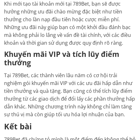
Khi mới tạo tài khoản mới tại 789Bet, bạn sẽ được
hưởng những ưu đãi chào mừng đặc biệt như tiền
thưởng cho lần nạp đầu tiên hoặc cược miễn phí.
Những ưu đãi này giúp bạn có một khởi đầu đánh bạc
mà không phải lo lắng về vấn đề tài chính, với các điều
khoản và thời gian sử dụng được quy định rõ ràng.
Khuyến mãi VIP và tích lũy điểm
thưởng
Tại 789Bet, các thành viên lâu năm có cơ hội trải
nghiệm gói khuyến mãi VIP với các ưu đãi hấp dẫn như
tiền thưởng và quà tặng. Bạn cũng có thể tích lũy điểm
thưởng từ các giao dịch để đổi lấy các phần thưởng hấp
dẫn khác. Những chương trình này không chỉ làm tăng
sự thú vị mà còn giúp tối ưu hóa lợi nhuận của bạn.
Kết bài
789Bet đã chứng tỏ mình là một điểm đến không thể bỏ