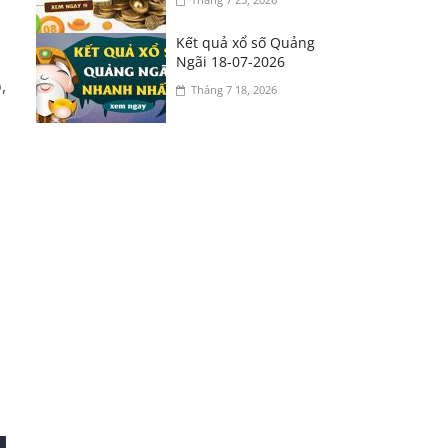
Kết quả xổ số Quảng
Ngãi 18-07-2026
,
Tháng 7 18, 2026