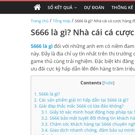
SỔ KẾT QUẢ
DỰ ĐOÁN
THỐNG KÊ
/
/
Trang chủ
Tổng Hợp
S666 là gì? Nhà cái cá cược hàng 
S666 là gì? Nhà cái cá cượ
S666 là gì
đối với những anh em có niềm đam m
này. Đây là địa chỉ uy tín nhất trên thị trườn
game thủ cùng trải nghiệm. Đặc biệt khi đăng 
ưu đãi cực kỳ hấp dẫn lên đến hàng trăm triệ
Contents
[
hide
]
1.
S666 là gì?
2.
Các sản phẩm giải trí hấp dẫn tại S666 là gì?
3.
Giải đáp thắc mắc S666 có lừa đảo không?
3.1.
Giấy tờ xác minh hoạt động hợp pháp tại 
3.2.
S666 bảo mật tuyệt đối thông tin khách h
3.3.
Chăm sóc khách hàng tại S666 chuyên ngh
3.4.
Giao dịch nhanh chóng, đảm bảo sự minh