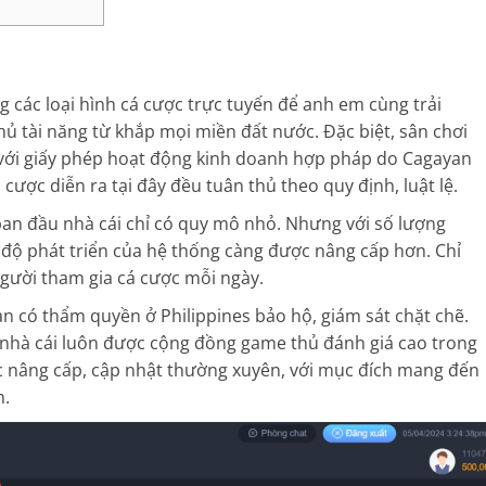
g các loại hình cá cược trực tuyến để anh em cùng trải
ủ tài năng từ khắp mọi miền đất nước. Đặc biệt, sân chơi
 với giấy phép hoạt động kinh doanh hợp pháp do Cagayan
ược diễn ra tại đây đều tuân thủ theo quy định, luật lệ.
an đầu nhà cái chỉ có quy mô nhỏ. Nhưng với số lượng
 độ phát triển của hệ thống càng được nâng cấp hơn. Chỉ
 người tham gia cá cược mỗi ngày.
 có thẩm quyền ở Philippines bảo hộ, giám sát chặt chẽ.
 nhà cái luôn được cộng đồng game thủ đánh giá cao trong
c nâng cấp, cập nhật thường xuyên, với mục đích mang đến
m.