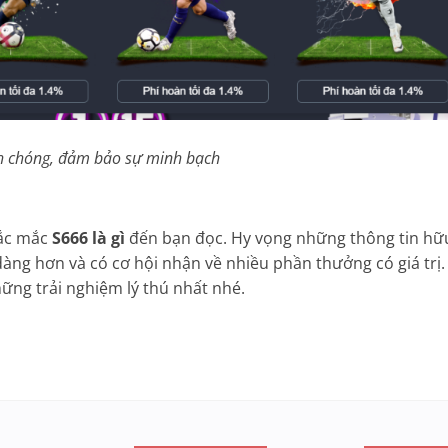
h chóng, đảm bảo sự minh bạch
hắc mắc
S666 là gì
đến bạn đọc. Hy vọng những thông tin hữ
àng hơn và có cơ hội nhận về nhiều phần thưởng có giá trị.
ững trải nghiệm lý thú nhất nhé.