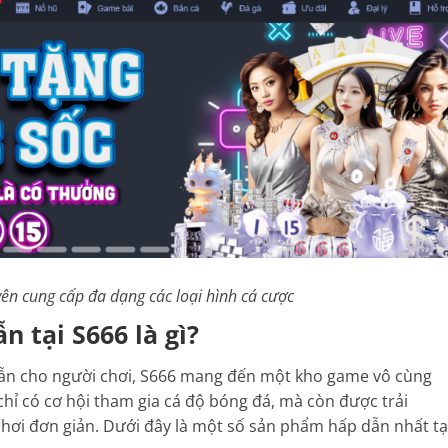
yên cung cấp đa dạng các loại hình cá cược
n tại S666 là gì?
 dẫn cho người chơi, S666 mang đến một kho game vô cùng
ỉ có cơ hội tham gia cá độ bóng đá, mà còn được trải
chơi đơn giản. Dưới đây là một số sản phẩm hấp dẫn nhất tạ