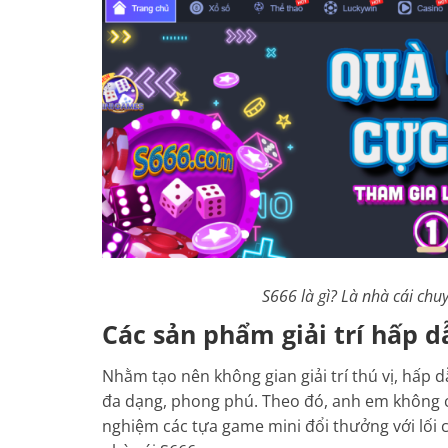
S666 là gì? Là nhà cái chu
Các sản phẩm giải trí hấp dẫ
Nhằm tạo nên không gian giải trí thú vị, hấp
đa dạng, phong phú. Theo đó, anh em không ch
nghiệm các tựa game mini đổi thưởng với lối 