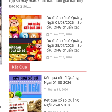
cặp số may mắn. Chốt đầu đuôi giải đặc biệt,
bao lô 2 số,...
Dự đoán xổ số Quảng
Ngãi 01/08/2026 – Soi
cầu QNG chuẩn xác
Tháng 7 25, 2026
Dự đoán xổ số Quảng
Ngãi 25/07/2026 – Soi
cầu QNG chuẩn xác
Tháng 7 18, 2026
Kết Quả
Kết quả xổ số Quảng
Ngãi 01-08-2026
Tháng 8 1, 2026
Kết quả xổ số Quảng
Ngãi 25-07-2026
i
Tháng 7 25, 2026