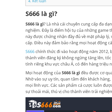
4.
Kết luận
S666 là gì?
S666 là gì
? Là nhà cái chuyên cung cấp đa dạn
nghiệm. Đây là điểm hội tụ của những game th
này được chứng nhận đầy đủ về mặt pháp lý,
cấp. Điều này đảm bảo rằng mọi hoạt động cá c
S666
chính thức đi vào hoạt động năm 2012, b
thành viên đăng ký không ngừng tăng lên, tốc
tính riêng khu vực châu Á, có đến hàng triệu
Mọi hoạt động của
S666 là gì
đều được cơ quan
Nhờ vào sự uy tín, quan tâm đến khách hàng,
mọi lĩnh vực. Các sản phẩm cá cược luôn đượ
sự thoải mái, thú vị cho thành viên trải nghiệ