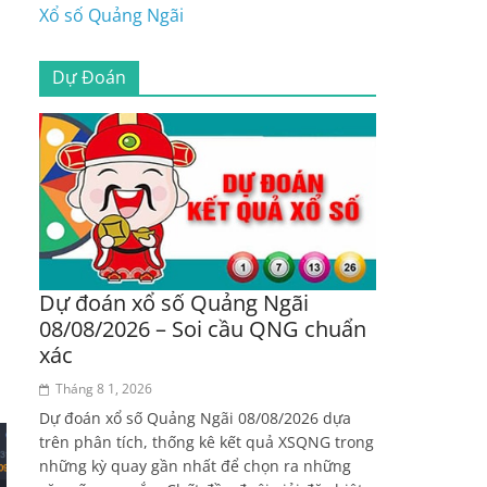
Xổ số Quảng Ngãi
Dự Đoán
Dự đoán xổ số Quảng Ngãi
08/08/2026 – Soi cầu QNG chuẩn
xác
Tháng 8 1, 2026
Dự đoán xổ số Quảng Ngãi 08/08/2026 dựa
trên phân tích, thống kê kết quả XSQNG trong
những kỳ quay gần nhất để chọn ra những