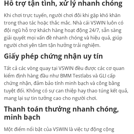
Hỗ trợ tận tình, xử lý nhanh chóng
Khi chơi trực tuyến, người chơi đôi khi gặp khó khăn
trong thao tác hoặc thắc mắc. Nhà cái VSWIN luôn có
đội ngũ hỗ trợ khách hàng hoạt động 24/7, sẵn sàng
giải quyết mọi vấn đề nhanh chóng và hiệu quả, giúp
người chơi yên tâm tận hưởng trải nghiệm.
Giấy phép chứng nhận uy tín
Tất cả các vòng quay tại VSWIN đều được các cơ quan
kiểm định hàng đầu như BMM Testlabs và GLI cấp
chứng nhận, đảm bảo tính minh bạch và công bằng
tuyệt đối. Không có sự can thiệp hay thao túng kết quả,
mang lại sự tin tưởng cao cho người chơi.
Thanh toán thưởng nhanh chóng,
minh bạch
Một điểm nổi bật của VSWIN là việc tự động cộng