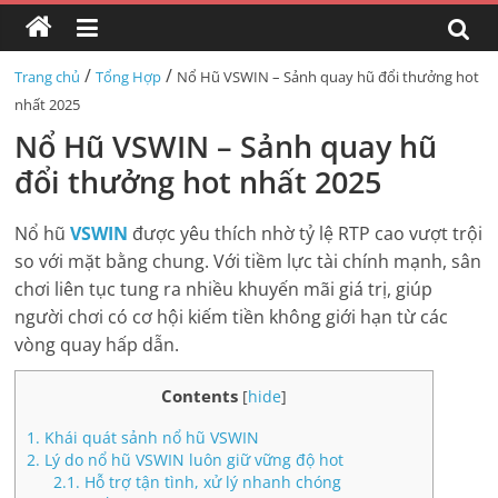
/
/
Trang chủ
Tổng Hợp
Nổ Hũ VSWIN – Sảnh quay hũ đổi thưởng hot
nhất 2025
Nổ Hũ VSWIN – Sảnh quay hũ
đổi thưởng hot nhất 2025
Nổ hũ
VSWIN
được yêu thích nhờ tỷ lệ RTP cao vượt trội
so với mặt bằng chung. Với tiềm lực tài chính mạnh, sân
chơi liên tục tung ra nhiều khuyến mãi giá trị, giúp
người chơi có cơ hội kiếm tiền không giới hạn từ các
vòng quay hấp dẫn.
Contents
[
hide
]
1.
Khái quát sảnh nổ hũ VSWIN
2.
Lý do nổ hũ VSWIN luôn giữ vững độ hot
2.1.
Hỗ trợ tận tình, xử lý nhanh chóng