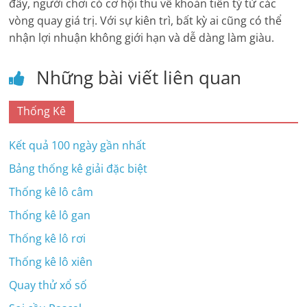
đây, người chơi có cơ hội thu về khoản tiền tỷ từ các
vòng quay giá trị. Với sự kiên trì, bất kỳ ai cũng có thể
nhận lợi nhuận không giới hạn và dễ dàng làm giàu.
Những bài viết liên quan
Thống Kê
Kết quả 100 ngày gần nhất
Bảng thống kê giải đặc biệt
Thống kê lô câm
Thống kê lô gan
Thống kê lô rơi
Thống kê lô xiên
Quay thử xổ số