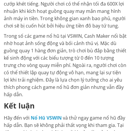
cướp khét tiếng. Người chơi có thể nhận tối đa 600X lợi
nhuận khi kích hoạt guồng quay may mắn mang hình
ảnh máy in tiền. Trong không gian xanh bao phủ, người
chơi sẽ bị cuốn hút bởi hiệu ứng tiền đô bay tứ tung.
Trong số các game nổ hũ tại VSWIN, Cash Maker nổi bật
nhờ hoạt ảnh sống động và bối cảnh thú vị. Mặc dù
guồng quay 1 hàng đơn giản, trò chơi bù đắp bằng thiết
kế sinh động với các biểu tượng từ 0 đến 10 tượng
trưng cho vòng quay miễn phí. Ngoài ra, người chơi còn
có thể thiết lập quay tự động vô hạn, mang lại sự tiện
lợi khi trải nghiệm. Đây là lựa chọn lý tưởng cho ai yêu
thích phong cách game nổ hũ đơn giản nhưng vẫn đầy
hấp dẫn.
Kết luận
Hãy đến với
Nổ Hũ VSWIN
và thử ngay game nổ hũ đầy
hấp dẫn. Bạn sẽ không phải thất vọng khi tham gia. Tại