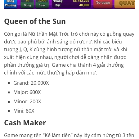
Queen of the Sun
Còn gọi là Nữ thần Mặt Trời, trò chơi này có guồng quay
được bao phủ bởi ánh sáng đỏ rực rỡ. Khi các biểu
tượng J, Q, K cùng hình tượng nữ thần mặt trời và khỉ
xuất hiện cùng nhau, người chơi dễ dàng nhận được
phần thưởng giá trị. Game chia thành 4 giải thưởng
chính với các mức thưởng hấp dẫn như:
Grand: 20,000X
Major: 600X
Minor: 200X
Mini: 80X
Cash Maker
Game mang tên “Kẻ làm tiền” này lấy cảm hứng từ 3 tên