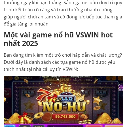
thưởng ngay khi bạn thắng. Sảnh game luôn duy trì quy
trình kết toán rõ ràng và trao thưởng nhanh chóng,
giúp người chơi an tâm và có động lực tiếp tục tham gia
để gia tăng lợi nhuận.
Một vài game nổ hũ VSWIN hot
nhất 2025
Bạn đang tìm kiếm một trò chơi hấp dẫn và chất lượng?
Dưới đây là danh sách các tựa game nổ hũ được yêu
thích nhất tại nhà cái uy tín VSWIN: