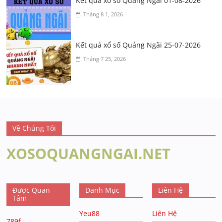
Kết quả xổ số Quảng Ngãi 01-08-2026
Tháng 8 1, 2026
Kết quả xổ số Quảng Ngãi 25-07-2026
Tháng 7 25, 2026
Về Chúng Tôi
XOSOQUANGNGAI.NET
Được Quan
Danh Mục
Liên Hệ
Tâm
Yeu88
Liên Hệ
789f