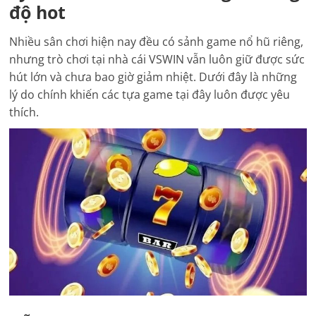
độ hot
Nhiều sân chơi hiện nay đều có sảnh game nổ hũ riêng,
nhưng trò chơi tại nhà cái VSWIN vẫn luôn giữ được sức
hút lớn và chưa bao giờ giảm nhiệt. Dưới đây là những
lý do chính khiến các tựa game tại đây luôn được yêu
thích.