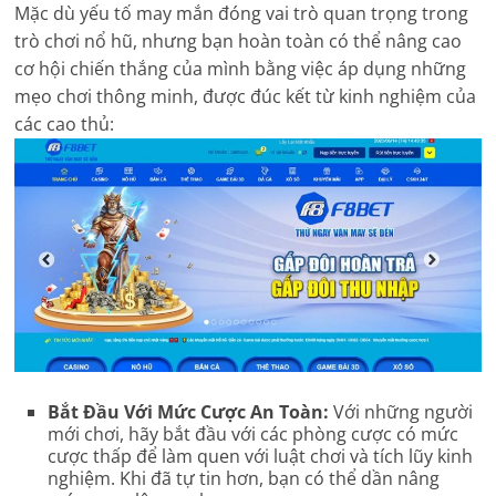
Mặc dù yếu tố may mắn đóng vai trò quan trọng trong
trò chơi nổ hũ, nhưng bạn hoàn toàn có thể nâng cao
cơ hội chiến thắng của mình bằng việc áp dụng những
mẹo chơi thông minh, được đúc kết từ kinh nghiệm của
các cao thủ:
Bắt Đầu Với Mức Cược An Toàn:
Với những người
mới chơi, hãy bắt đầu với các phòng cược có mức
cược thấp để làm quen với luật chơi và tích lũy kinh
nghiệm. Khi đã tự tin hơn, bạn có thể dần nâng