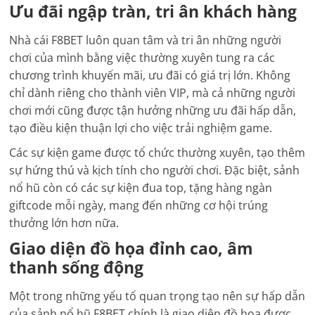
Ưu đãi ngập tràn, tri ân khách hàng
Nhà cái F8BET luôn quan tâm và tri ân những người
chơi của mình bằng việc thường xuyên tung ra các
chương trình khuyến mãi, ưu đãi có giá trị lớn. Không
chỉ dành riêng cho thành viên VIP, mà cả những người
chơi mới cũng được tận hưởng những ưu đãi hấp dẫn,
tạo điều kiện thuận lợi cho việc trải nghiệm game.
Các sự kiện game được tổ chức thường xuyên, tạo thêm
sự hứng thú và kịch tính cho người chơi. Đặc biệt, sảnh
nổ hũ còn có các sự kiện đua top, tặng hàng ngàn
giftcode mỗi ngày, mang đến những cơ hội trúng
thưởng lớn hơn nữa.
Giao diện đồ họa đỉnh cao, âm
thanh sống động
Một trong những yếu tố quan trọng tạo nên sự hấp dẫn
của sảnh nổ hũ F8BET chính là giao diện đồ họa được