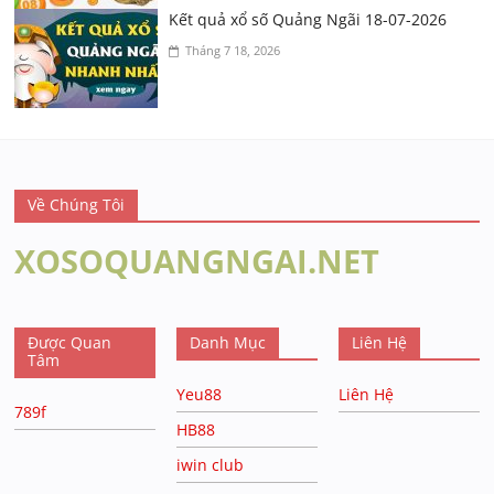
Kết quả xổ số Quảng Ngãi 18-07-2026
Tháng 7 18, 2026
Về Chúng Tôi
XOSOQUANGNGAI.NET
Được Quan
Danh Mục
Liên Hệ
Tâm
Yeu88
Liên Hệ
789f
HB88
iwin club