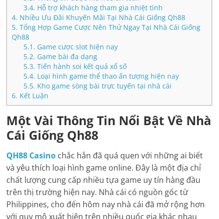
3.4.
Hỗ trợ khách hàng tham gia nhiệt tình
4.
Nhiều Ưu Đãi Khuyến Mãi Tại Nhà Cái Giống Qh88
5.
Tổng Hợp Game Cược Nên Thử Ngay Tại Nhà Cái Giống
Qh88
5.1.
Game cược slot hiện nay
5.2.
Game bài đa dạng
5.3.
Tiến hành soi kết quả xổ số
5.4.
Loại hình game thể thao ấn tượng hiện nay
5.5.
Kho game sòng bài trực tuyến tại nhà cái
6.
Kết Luận
Một Vài Thông Tin Nổi Bật Về Nhà
Cái Giống Qh88
QH88 Casino
chắc hẳn đã quá quen với những ai biết
và yêu thích loại hình game online. Đây là một địa chỉ
chất lượng cung cấp nhiều tựa game uy tín hàng đầu
trên thị trường hiện nay. Nhà cái có nguồn gốc từ
Philippines, cho đến hôm nay nhà cái đã mở rộng hơn
với quy mô xuất hiện trên nhiều quốc gia khác nhau