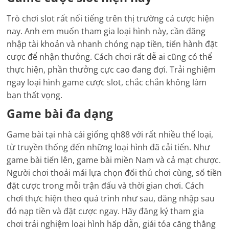
Trò chơi slot rất nổi tiếng trên thị trường cá cược hiện
nay. Anh em muốn tham gia loại hình này, cần đăng
nhập tài khoản và nhanh chóng nạp tiền, tiến hành đặt
cược để nhận thưởng. Cách chơi rất dễ ai cũng có thể
thực hiện, phần thưởng cực cao đang đợi. Trải nghiệm
ngay loại hình game cược slot, chắc chắn không làm
bạn thất vọng.
Game bài đa dạng
Game bài tại nhà cái giống qh88 với rất nhiều thể loại,
từ truyền thống đến những loại hình đã cải tiến. Như
game bài tiến lên, game bài miền Nam và cả mạt chược.
Người chơi thoải mái lựa chọn đối thủ chơi cùng, số tiền
đặt cược trong mỗi trận đấu và thời gian chơi. Cách
chơi thực hiện theo quá trình như sau, đăng nhập sau
đó nạp tiền và đặt cược ngay. Hãy đăng ký tham gia
chơi trải nghiệm loại hình hấp dẫn, giải tỏa căng thẳng