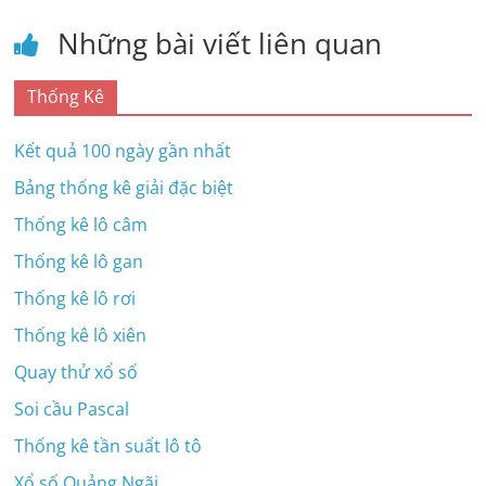
Những bài viết liên quan
Thống Kê
Kết quả 100 ngày gần nhất
Bảng thống kê giải đặc biệt
Thống kê lô câm
Thống kê lô gan
Thống kê lô rơi
Thống kê lô xiên
Quay thử xổ số
Soi cầu Pascal
Thống kê tần suất lô tô
Xổ số Quảng Ngãi