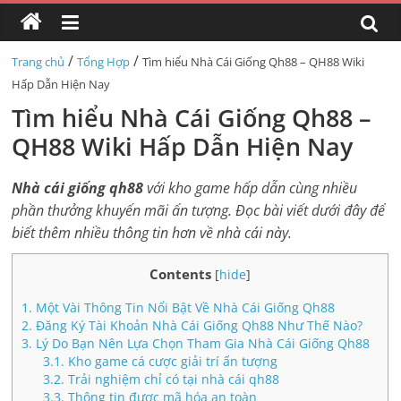
/
/
Trang chủ
Tổng Hợp
Tìm hiểu Nhà Cái Giống Qh88 – QH88 Wiki
Hấp Dẫn Hiện Nay
Tìm hiểu Nhà Cái Giống Qh88 –
QH88 Wiki Hấp Dẫn Hiện Nay
Nhà cái giống qh88
với kho game hấp dẫn cùng nhiều
phần thưởng khuyến mãi ấn tượng. Đọc bài viết dưới đây để
biết thêm nhiều thông tin hơn về nhà cái này.
Contents
[
hide
]
1.
Một Vài Thông Tin Nổi Bật Về Nhà Cái Giống Qh88
2.
Đăng Ký Tài Khoản Nhà Cái Giống Qh88 Như Thế Nào?
3.
Lý Do Bạn Nên Lựa Chọn Tham Gia Nhà Cái Giống Qh88
3.1.
Kho game cá cược giải trí ấn tượng
3.2.
Trải nghiệm chỉ có tại nhà cái qh88
3.3.
Thông tin được mã hóa an toàn