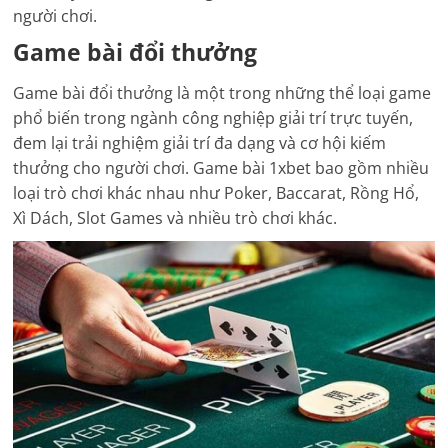
người chơi.
Game bài đổi thưởng
Game bài đổi thưởng là một trong những thể loại game
phổ biến trong ngành công nghiệp giải trí trực tuyến,
đem lại trải nghiệm giải trí đa dạng và cơ hội kiếm
thưởng cho người chơi. Game bài 1xbet bao gồm nhiều
loại trò chơi khác nhau như Poker, Baccarat, Rồng Hổ,
Xì Dách, Slot Games và nhiều trò chơi khác.