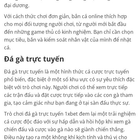
đại dương.
Với cách thức chơi đơn giản, bắn cá online thích hợp
cho mọi đối tượng người chơi, từ người mới bắt đầu
đến những game thủ có kinh nghiệm. Bạn chỉ cần chọn
mục tiêu, bắn và kiểm soát nhân vật của mình để nhặt
cá.
Đá gà trực tuyến
Đá gà trực tuyến là một hình thức cá cược trực tuyến
phổ biến, đặc biệt ở một số khu vực có sự yêu thích đặc
biệt với trò chơi này. Người chơi có thể xem trực tiếp
các trận đấu và đặt cược trực tiếp vào các con gà tham
gia, tạo cảm giác như bạn đang ở tại sàn đấu thực sự.
Trò chơi đá gà trực tuyến 1xbet đem lại một trải nghiệm
cá cược độc đáo với sự hấp dẫn và hồi hộp khi xem gà
chiến đấu và cược vào gà nào sẽ giành chiến thắng.
Điều này tạo ra một không khí kịch tính và thú vị cho