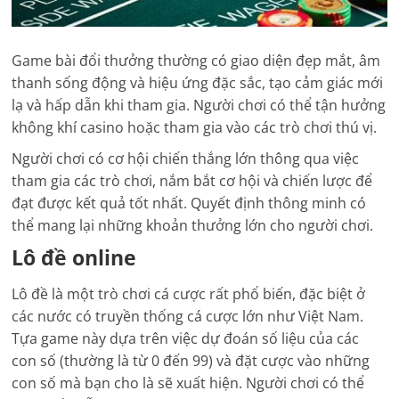
Game bài đổi thưởng thường có giao diện đẹp mắt, âm
thanh sống động và hiệu ứng đặc sắc, tạo cảm giác mới
lạ và hấp dẫn khi tham gia. Người chơi có thể tận hưởng
không khí casino hoặc tham gia vào các trò chơi thú vị.
Người chơi có cơ hội chiến thắng lớn thông qua việc
tham gia các trò chơi, nắm bắt cơ hội và chiến lược để
đạt được kết quả tốt nhất. Quyết định thông minh có
thể mang lại những khoản thưởng lớn cho người chơi.
Lô đề online
Lô đề là một trò chơi cá cược rất phổ biến, đặc biệt ở
các nước có truyền thống cá cược lớn như Việt Nam.
Tựa game này dựa trên việc dự đoán số liệu của các
con số (thường là từ 0 đến 99) và đặt cược vào những
con số mà bạn cho là sẽ xuất hiện. Người chơi có thể