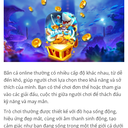
Bắn cá online thường có nhiều cấp độ khác nhau, từ dễ
đến khó, giúp người chơi lựa chọn theo khả năng và sở
thích của mình. Bạn có thể chơi đơn thể hoặc tham gia
vào các giải đấu, cuộc thi giữa người chơi để thách đấu
kỹ năng và may mắn.
Trò chơi thường được thiết kế với đồ họa sống động,
hiệu ứng đẹp mắt, cùng với âm thanh sinh động, tạo
cảm giác như bạn đang sống trong một thế giới cá dưới