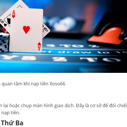
 quan tâm khi nạp tiền Xoso66
n lai hoặc chụp màn hình giao dịch. Đây là cơ sở để đối chiế
 nạp tiền.
 Thứ Ba