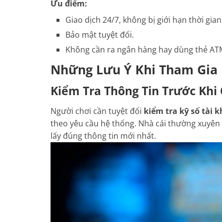
Ưu điểm:
Giao dịch 24/7, không bị giới hạn thời gian
Bảo mật tuyệt đối.
Không cần ra ngân hàng hay dùng thẻ AT
Những Lưu Ý Khi Tham Gia
Kiểm Tra Thông Tin Trước Kh
Người chơi cần tuyệt đối
kiểm tra kỹ số tài
theo yêu cầu hệ thống. Nhà cái thường xuyên
lấy đúng thông tin mới nhất.