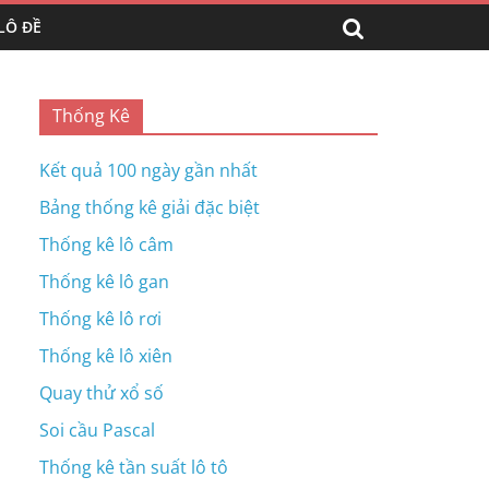
LÔ ĐỀ
Thống Kê
Kết quả 100 ngày gần nhất
Bảng thống kê giải đặc biệt
Thống kê lô câm
Thống kê lô gan
Thống kê lô rơi
Thống kê lô xiên
Quay thử xổ số
Soi cầu Pascal
Thống kê tần suất lô tô