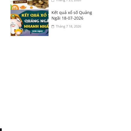
Kết quả xổ số Quảng
Ngãi 18-07-2026
Tháng 7 18, 2026