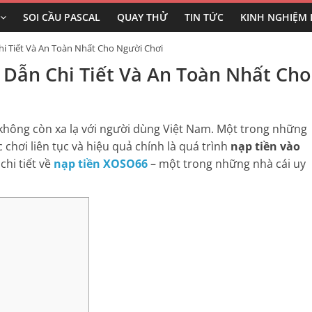
SOI CẦU PASCAL
QUAY THỬ
TIN TỨC
KINH NGHIỆM 
i Tiết Và An Toàn Nhất Cho Người Chơi
Dẫn Chi Tiết Và An Toàn Nhất Cho
n không còn xa lạ với người dùng Việt Nam. Một trong những
 chơi liên tục và hiệu quả chính là quá trình
nạp tiền vào
chi tiết về
nạp tiền XOSO66
– một trong những nhà cái uy