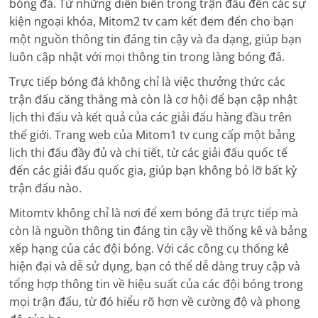
bóng đá. Từ những diễn biến trong trận đấu đến các sự
kiện ngoại khóa, Mitom2 tv cam kết đem đến cho bạn
một nguồn thông tin đáng tin cậy và đa dạng, giúp bạn
luôn cập nhật với mọi thông tin trong làng bóng đá.
Trực tiếp bóng đá không chỉ là việc thưởng thức các
trận đấu căng thẳng mà còn là cơ hội để bạn cập nhật
lịch thi đấu và kết quả của các giải đấu hàng đầu trên
thế giới. Trang web của Mitom1 tv cung cấp một bảng
lịch thi đấu đầy đủ và chi tiết, từ các giải đấu quốc tế
đến các giải đấu quốc gia, giúp bạn không bỏ lỡ bất kỳ
trận đấu nào.
Mitomtv không chỉ là nơi để xem bóng đá trực tiếp mà
còn là nguồn thông tin đáng tin cậy về thống kê và bảng
xếp hạng của các đội bóng. Với các công cụ thống kê
hiện đại và dễ sử dụng, bạn có thể dễ dàng truy cập và
tổng hợp thông tin về hiệu suất của các đội bóng trong
mọi trận đấu, từ đó hiểu rõ hơn về cường độ và phong