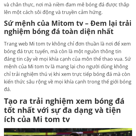
và chân thực, nơi mà niềm đam mê bóng đá được thắp
lên một cách sôi động và truyền cảm hứng.
Sứ mệnh của Mitom tv – Đem lại trải
nghiệm bóng đá toàn diện nhất
Trang web Mi tom tv không chỉ đơn thuần là nơi để xem
bóng đá trực tuyến, mà còn là một nguồn thông tin
đáng tin cậy về mọi khía cạnh của môn thể thao vua. Sứ
mệnh của Mi tom tv là mang lại cho người dùng không
chỉ trải nghiệm thú vị khi xem trực tiếp bóng đá mà còn
kiến thức sâu rộng về mọi khía cạnh trong thế giới bóng
đá.
Tạo ra trải nghiệm xem bóng đá
tốt nhất với sự đa dạng và tiện
ích của Mi tom tv