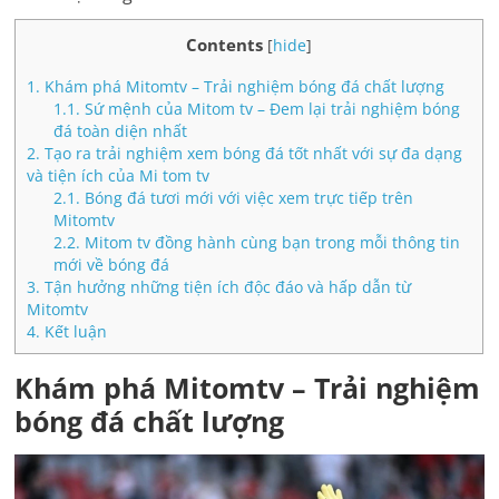
Contents
[
hide
]
1.
Khám phá Mitomtv – Trải nghiệm bóng đá chất lượng
1.1.
Sứ mệnh của Mitom tv – Đem lại trải nghiệm bóng
đá toàn diện nhất
2.
Tạo ra trải nghiệm xem bóng đá tốt nhất với sự đa dạng
và tiện ích của Mi tom tv
2.1.
Bóng đá tươi mới với việc xem trực tiếp trên
Mitomtv
2.2.
Mitom tv đồng hành cùng bạn trong mỗi thông tin
mới về bóng đá
3.
Tận hưởng những tiện ích độc đáo và hấp dẫn từ
Mitomtv
4.
Kết luận
Khám phá Mitomtv – Trải nghiệm
bóng đá chất lượng