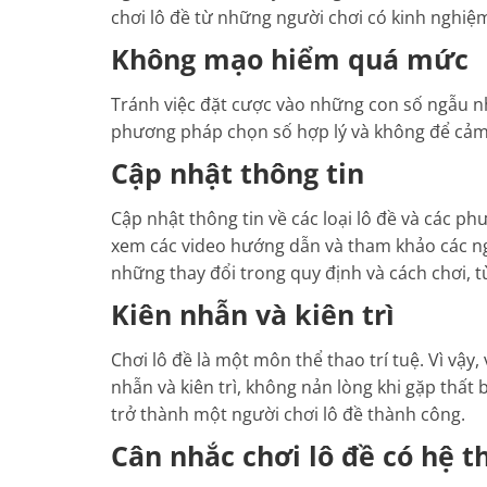
chơi lô đề từ những người chơi có kinh nghiệ
Không mạo hiểm quá mức
Tránh việc đặt cược vào những con số ngẫu n
phương pháp chọn số hợp lý và không để cảm 
Cập nhật thông tin
Cập nhật thông tin về các loại lô đề và các ph
xem các video hướng dẫn và tham khảo các ng
những thay đổi trong quy định và cách chơi, t
Kiên nhẫn và kiên trì
Chơi lô đề là một môn thể thao trí tuệ. Vì vậy,
nhẫn và kiên trì, không nản lòng khi gặp thất 
trở thành một người chơi lô đề thành công.
Cân nhắc chơi lô đề có hệ t