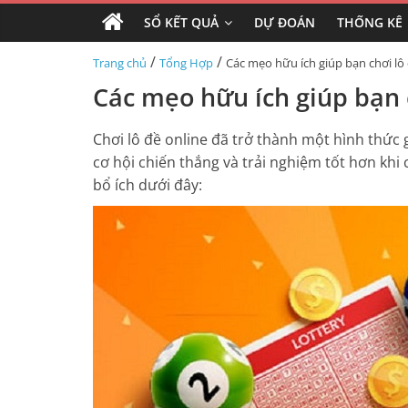
SỔ KẾT QUẢ
DỰ ĐOÁN
THỐNG KÊ
/
/
Trang chủ
Tổng Hợp
Các mẹo hữu ích giúp bạn chơi lô 
Các mẹo hữu ích giúp bạn 
Chơi lô đề online đã trở thành một hình thức g
cơ hội chiến thắng và trải nghiệm tốt hơn kh
bổ ích dưới đây: