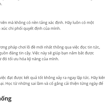
m.
hiên mà không có nền tảng xác định. Hãy luôn có một
xúc chi phối quyết định của mình.
ương pháp chơi lô đề mới nhất thông qua việc đọc tin tức,
uồn đáng tin cậy. Việc này sẽ giúp bạn nắm bắt được
ừ đó tối ưu hóa kỹ năng của mình.
 việc đạt được kết quả tốt không xảy ra ngay lập tức. Hãy kiê
bại. Học từ những sai lầm và cố gắng cải thiện từng ngày để
hống