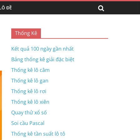
LÔ ĐỀ
Thống Kê
Kết quả 100 ngày gần nhất
Bảng thống kê giải đặc biệt
Thống kê lô câm
Thống kê lô gan
Thống kê lô rơi
Thống kê lô xiên
Quay thử xổ số
Soi cầu Pascal
Thống kê tần suất lô tô