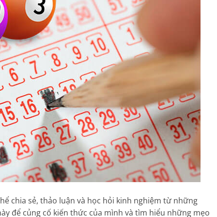
thể chia sẻ, thảo luận và học hỏi kinh nghiệm từ những
này để củng cố kiến thức của mình và tìm hiểu những mẹo