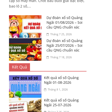
cặp số may mắn. Chốt đầu đuôi giải đặc biệt,
bao lô 2 số,...
Dự đoán xổ số Quảng
Ngãi 01/08/2026 – Soi
cầu QNG chuẩn xác
Tháng 7 25, 2026
Dự đoán xổ số Quảng
Ngãi 25/07/2026 – Soi
cầu QNG chuẩn xác
Tháng 7 18, 2026
Kết Quả
Kết quả xổ số Quảng
Ngãi 01-08-2026
Tháng 8 1, 2026
Kết quả xổ số Quảng
Ngãi 25-07-2026
Tháng 7 25, 2026