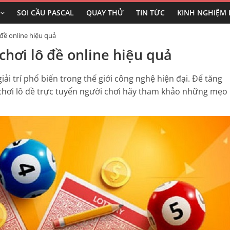
SOI CẦU PASCAL
QUAY THỬ
TIN TỨC
KINH NGHIỆM 
đề online hiệu quả
chơi lô đề online hiệu quả
iải trí phổ biến trong thế giới công nghệ hiện đại. Để tăng
i chơi lô đề trực tuyến người chơi hãy tham khảo những mẹo