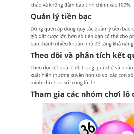
khảo và không đảm bảo tính chính xác 100%.
Quản lý tiền bạc
Đừng quên áp dụng quy tắc quản lý tiền bạc khi
giờ đặt cược lớn hơn số tiền bạn có thể cho p
bạn thành nhiều khoản nhỏ để tăng khả năng 
Theo dõi và phân tích kết q
Theo dõi kết quả lô đề trong quá khứ và phân
xuất hiện thường xuyên hơn so với các con số
minh khi chọn số trong lô đề.
Tham gia các nhóm chơi lô 