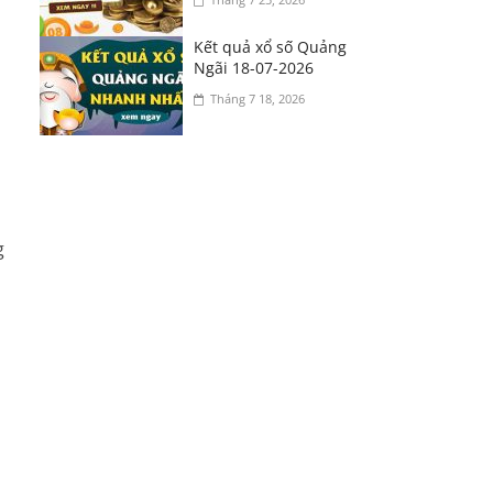
Kết quả xổ số Quảng
Ngãi 18-07-2026
Tháng 7 18, 2026
g