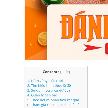
Contents
[
hide
]
1.
Nắm vững luật chơi
2.
Tìm hiểu hình thức lô đề
3.
Sử dụng công cụ dự đoán
4.
Quản lý tiền bạc
5.
Theo dõi và phân tích kết quả
6.
Tham gia các nhóm chơi lô đề