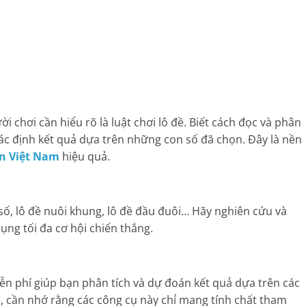
 chơi cần hiểu rõ là luật chơi lô đề. Biết cách đọc và phân
xác định kết quả dựa trên những con số đã chọn. Đây là nền
ín Việt Nam
hiệu quả.
 số, lô đề nuôi khung, lô đề đầu đuôi… Hãy nghiên cứu và
ụng tối đa cơ hội chiến thắng.
ễn phí giúp bạn phân tích và dự đoán kết quả dựa trên các
, cần nhớ rằng các công cụ này chỉ mang tính chất tham