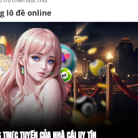
ỗ trợ chiến lược chơi.
g lô đề online