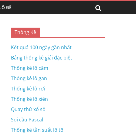
LÔ ĐỀ
Thống Kê
Kết quả 100 ngày gần nhất
Bảng thống kê giải đặc biệt
Thống kê lô câm
Thống kê lô gan
Thống kê lô rơi
Thống kê lô xiên
Quay thử xổ số
Soi cầu Pascal
Thống kê tần suất lô tô