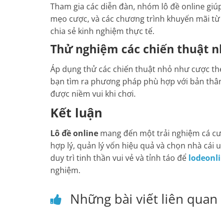
Tham gia các diễn đàn, nhóm lô đề online giúp
mẹo cược, và các chương trình khuyến mãi từ 
chia sẻ kinh nghiệm thực tế.
Thử nghiệm các chiến thuật 
Áp dụng thử các chiến thuật nhỏ như cược the
bạn tìm ra phương pháp phù hợp với bản thâ
được niềm vui khi chơi.
Kết luận
Lô đề online
mang đến một trải nghiệm cá cược
hợp lý, quản lý vốn hiệu quả và chọn nhà cái u
duy trì tinh thần vui vẻ và tỉnh táo để
lodeonl
nghiệm.
Những bài viết liên quan