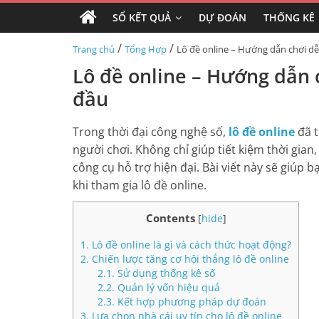
SỔ KẾT QUẢ
DỰ ĐOÁN
THỐNG KÊ
/
/
Trang chủ
Tổng Hợp
Lô đề online – Hướng dẫn chơi d
Lô đề online – Hướng dẫn 
đầu
Trong thời đại công nghệ số,
lô đề online
đã t
người chơi. Không chỉ giúp tiết kiệm thời gia
công cụ hỗ trợ hiện đại. Bài viết này sẽ giúp 
khi tham gia lô đề online.
Contents
[
hide
]
1.
Lô đề online là gì và cách thức hoạt động?
2.
Chiến lược tăng cơ hội thắng lô đề online
2.1.
Sử dụng thống kê số
2.2.
Quản lý vốn hiệu quả
2.3.
Kết hợp phương pháp dự đoán
3.
Lựa chọn nhà cái uy tín cho lô đề online