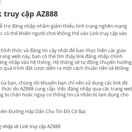
k truy cập AZ888
 hỗ trợ đăng nhập nhằm giảm thiểu tình trạng nghẽn mạng
c có thể khiến người chơi không thể vào Link truy cập vào
chính thức và đáng tin cậy nhất để bạn thực hiện các giao
 trang web này, bạn có thể tìm thấy link đăng nhập chính
đăng nhập vào hệ thống. Hệ thống sẽ tự động chuyển hướng
o quá trình đặt cược diễn ra một cách thuận tiện và không
của bạn, chúng tôi khuyên bạn chỉ nên sử dụng các link đã
h thức do AZ888 cung cấp. Việc đăng nhập qua các trang we
ng bị chặn hoặc nguy cơ thông tin cá nhân bị lạm dụng cho
g nhập về Link truy cập AZ888