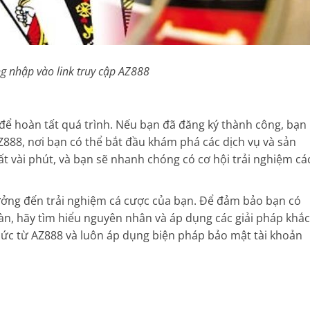
 nhập vào link truy cập AZ888
để hoàn tất quá trình. Nếu bạn đã đăng ký thành công, bạn
888, nơi bạn có thể bắt đầu khám phá các dịch vụ và sản
t vài phút, và bạn sẽ nhanh chóng có cơ hội trải nghiệm cá
hưởng đến trải nghiệm cá cược của bạn. Để đảm bảo bạn có
toàn, hãy tìm hiểu nguyên nhân và áp dụng các giải pháp khắc
hức từ AZ888 và luôn áp dụng biện pháp bảo mật tài khoản