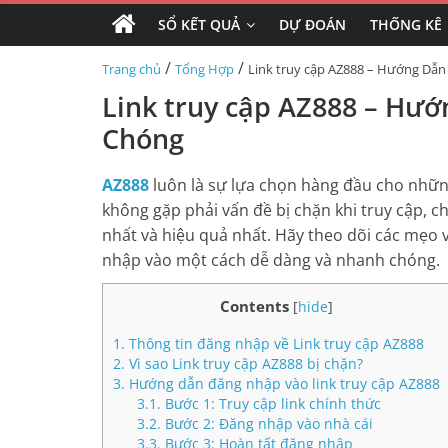
SỔ KẾT QUẢ
DỰ ĐOÁN
THỐNG KÊ
/
/
Trang chủ
Tổng Hợp
Link truy cập AZ888 – Hướng D
Link truy cập AZ888 – Hư
Chóng
AZ888
luôn là sự lựa chọn hàng đầu cho nhữn
không gặp phải vấn đề bị chặn khi truy cập, 
nhất và hiệu quả nhất. Hãy theo dõi các mẹo 
nhập vào một cách dễ dàng và nhanh chóng.
Contents
[
hide
]
1.
Thông tin đăng nhập về Link truy cập AZ888
2.
Vì sao Link truy cập AZ888 bị chặn?
3.
Hướng dẫn đăng nhập vào link truy cập AZ888
3.1.
Bước 1: Truy cập link chính thức
3.2.
Bước 2: Đăng nhập vào nhà cái
3.3.
Bước 3: Hoàn tất đăng nhập