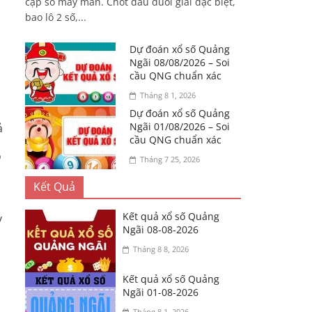
cặp số may mắn. Chốt đầu đuôi giải đặc biệt,
bao lô 2 số,...
Dự đoán xổ số Quảng
Ngãi 08/08/2026 – Soi
cầu QNG chuẩn xác
Tháng 8 1, 2026
Dự đoán xổ số Quảng
Ngãi 01/08/2026 – Soi
ả
cầu QNG chuẩn xác
ó
Tháng 7 25, 2026
Kết Quả
Kết quả xổ số Quảng
y
Ngãi 08-08-2026
Tháng 8 8, 2026
Kết quả xổ số Quảng
Ngãi 01-08-2026
Tháng 8 1, 2026