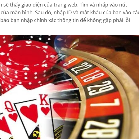
n sẽ thấy giao diện của trang web. Tìm và nhấp vào nút
của màn hình. Sau đó, nhập ID và mật khẩu của bạn vào cá
bảo bạn nhập chính xác thông tin để không gặp phải lỗi