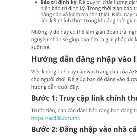
Bảo trì định kỳ
: Để duy trì chất lượng dị
hiện bảo trì định kỳ. Trong thời gian bảo 
nâng cấp và kiểm tra cần thiết. Điều này 
liên kết chính thức trong khoảng thời gian 
Những lý do này có thể làm gián đoạn trải ngh
nguyên nhân sẽ giúp bạn tìm ra giải pháp để 
suôn sẻ.
Hướng dẫn đăng nhập vào l
Việc không thể truy cập vào trang chủ của AZ
cho người chơi. Để giúp bạn dễ dàng vào đượ
hướng dẫn dưới đây:
Bước 1: Truy cập link chính th
Trước tiên, bạn cần đảm bảo rằng bạn đang tr
https://az888.forum/
.
Bước 2: Đăng nhập vào nhà cá