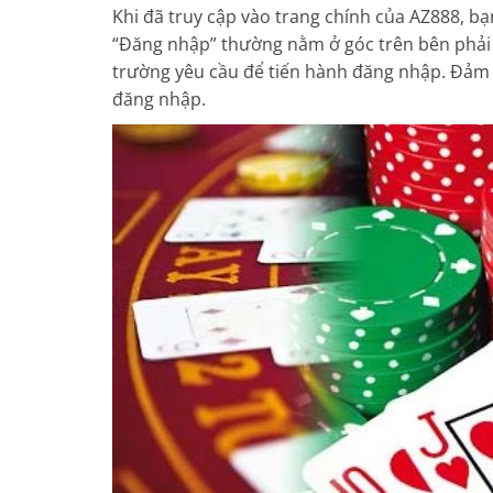
Khi đã truy cập vào trang chính của AZ888, bạ
“Đăng nhập” thường nằm ở góc trên bên phải 
trường yêu cầu để tiến hành đăng nhập. Đảm 
đăng nhập.