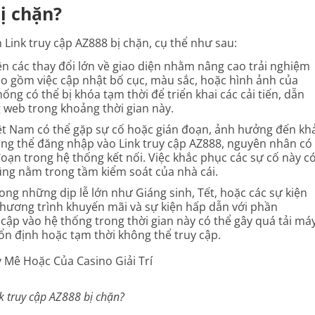
bị chặn?
 Link truy cập AZ888 bị chặn, cụ thể như sau:
iện các thay đổi lớn về giao diện nhằm nâng cao trải nghiệm
o gồm việc cập nhật bố cục, màu sắc, hoặc hình ảnh của
ống có thể bị khóa tạm thời để triển khai các cải tiến, dẫn
g web trong khoảng thời gian này.
 Việt Nam có thể gặp sự cố hoặc gián đoạn, ảnh hưởng đến kh
ông thể đăng nhập vào Link truy cập AZ888, nguyên nhân có
oạn trong hệ thống kết nối. Việc khắc phục các sự cố này c
cũng nằm trong tầm kiểm soát của nhà cái.
rong những dịp lễ lớn như Giáng sinh, Tết, hoặc các sự kiện
chương trình khuyến mãi và sự kiện hấp dẫn với phần
 cập vào hệ thống trong thời gian này có thể gây quá tải má
n định hoặc tạm thời không thể truy cập.
nk truy cập AZ888 bị chặn?