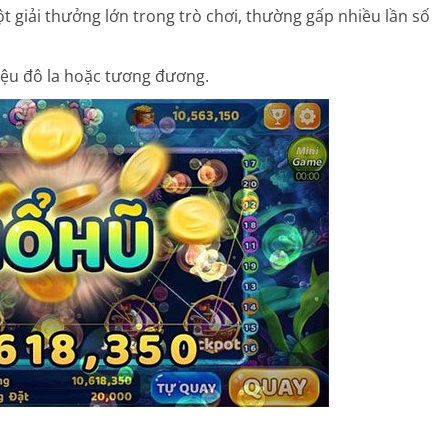
giải thưởng lớn trong trò chơi, thường gấp nhiều lần số
iệu đô la hoặc tương đương.