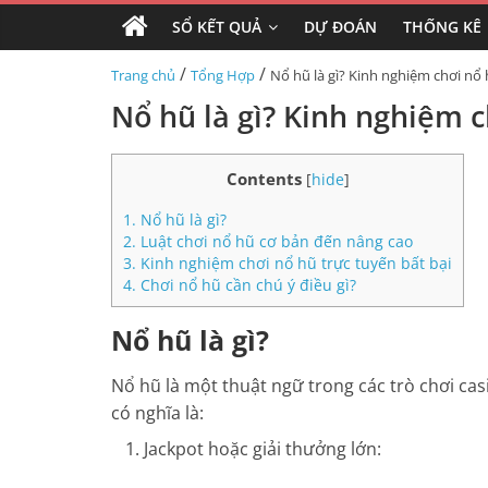
SỔ KẾT QUẢ
DỰ ĐOÁN
THỐNG KÊ
/
/
Trang chủ
Tổng Hợp
Nổ hũ là gì? Kinh nghiệm chơi nổ 
Nổ hũ là gì? Kinh nghiệm c
Contents
[
hide
]
1.
Nổ hũ là gì?
2.
Luật chơi nổ hũ cơ bản đến nâng cao
3.
Kinh nghiệm chơi nổ hũ trực tuyến bất bại
4.
Chơi nổ hũ cần chú ý điều gì?
Nổ hũ là gì?
Nổ hũ là một thuật ngữ trong các trò chơi cas
có nghĩa là:
Jackpot hoặc giải thưởng lớn: