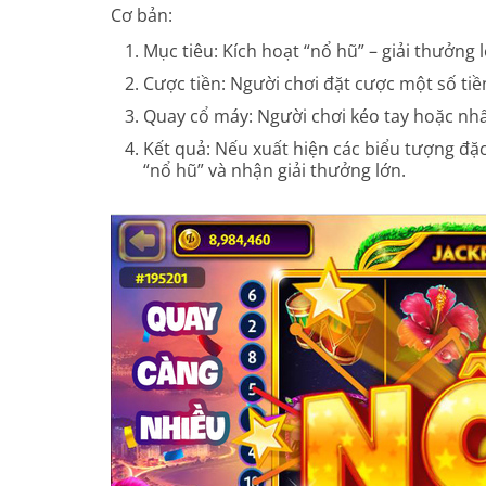
Cơ bản:
Mục tiêu: Kích hoạt “nổ hũ” – giải thưởng 
Cược tiền: Người chơi đặt cược một số tiề
Quay cổ máy: Người chơi kéo tay hoặc nhấ
Kết quả: Nếu xuất hiện các biểu tượng đặc
“nổ hũ” và nhận giải thưởng lớn.