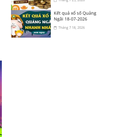
Kết quả xổ số Quảng
Ngãi 18-07-2026
Tháng 7 18, 2026