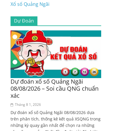
Xổ số Quảng Ngãi
Dự Đoán
Dự đoán xổ số Quảng Ngãi
08/08/2026 – Soi cầu QNG chuẩn
xác
Tháng 8 1, 2026
Dự đoán xổ số Quảng Ngãi 08/08/2026 dựa
trên phân tích, thống kê kết quả XSQNG trong
những kỳ quay gần nhất để chọn ra những