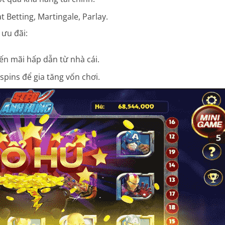
 Betting, Martingale, Parlay.
ưu đãi:
ến mãi hấp dẫn từ nhà cái.
pins để gia tăng vốn chơi.