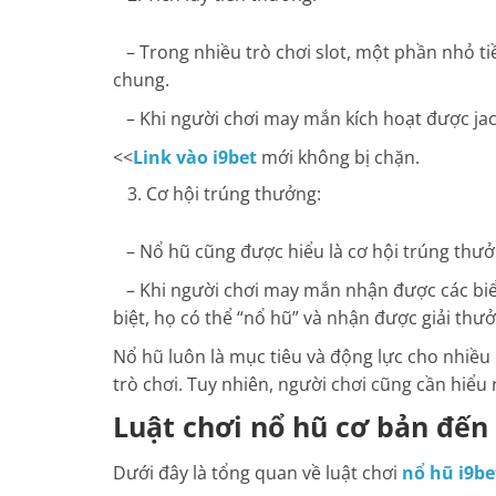
– Trong nhiều trò chơi slot, một phần nhỏ ti
chung.
– Khi người chơi may mắn kích hoạt được jackp
<<
Link vào i9bet
mới không bị chặn.
Cơ hội trúng thưởng:
– Nổ hũ cũng được hiểu là cơ hội trúng thưởng
– Khi người chơi may mắn nhận được các biểu
biệt, họ có thể “nổ hũ” và nhận được giải thưở
Nổ hũ luôn là mục tiêu và động lực cho nhiều 
trò chơi. Tuy nhiên, người chơi cũng cần hiểu r
Luật chơi nổ hũ cơ bản đến
Dưới đây là tổng quan về luật chơi
nổ hũ i9be