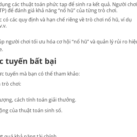
 dụng các thuật toán phức tạp để sinh ra kết quả. Người chơ
RTP) để đánh giá khả năng “nổ hũ” của từng trò chơi.
 có các quy định và hạn chế riêng về trò chơi nổ hũ, ví dụ
.v.
úp người chơi tối ưu hóa cơ hội “nổ hũ” và quản lý rủi ro hiệ
e.
c tuyến bất bại
rực tuyến mà bạn có thể tham khảo:
 trò chơi:
ượng, cách tính toán giải thưởng.
ộng của thuật toán sinh số.
 quá khả năng tài chính.