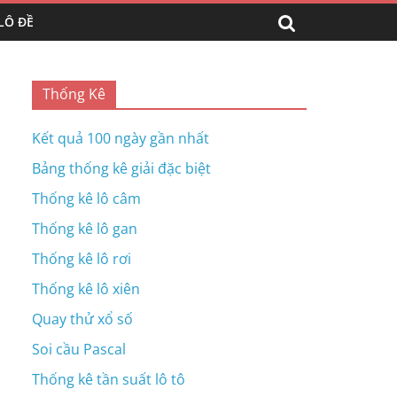
LÔ ĐỀ
Thống Kê
Kết quả 100 ngày gần nhất
Bảng thống kê giải đặc biệt
Thống kê lô câm
Thống kê lô gan
Thống kê lô rơi
Thống kê lô xiên
Quay thử xổ số
Soi cầu Pascal
Thống kê tần suất lô tô