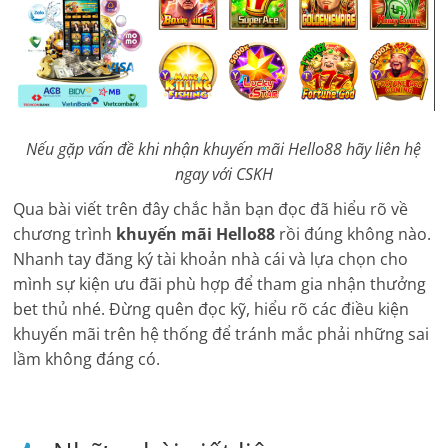
Nếu gặp vấn đề khi nhận khuyến mãi Hello88 hãy liên hệ
ngay với CSKH
Qua bài viết trên đây chắc hẳn bạn đọc đã hiểu rõ về
chương trình
khuyến mãi Hello88
rồi đúng không nào.
Nhanh tay đăng ký tài khoản nhà cái và lựa chọn cho
mình sự kiện ưu đãi phù hợp để tham gia nhận thưởng
bet thủ nhé. Đừng quên đọc kỹ, hiểu rõ các điều kiện
khuyến mãi trên hệ thống để tránh mắc phải những sai
lầm không đáng có.