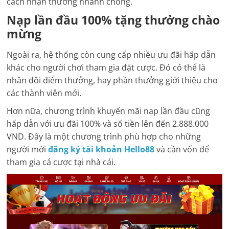
cách nhận thưởng nhanh chóng.
Nạp lần đầu 100% tặng thưởng chào
mừng
Ngoài ra, hệ thống còn cung cấp nhiều ưu đãi hấp dẫn
khác cho người chơi tham gia đặt cược. Đó có thể là
nhân đôi điểm thưởng, hay phần thưởng giới thiệu cho
các thành viên mới.
Hơn nữa, chương trình khuyến mãi nạp lần đầu cũng
hấp dẫn với ưu đãi 100% và số tiền lên đến 2.888.000
VND. Đây là một chương trình phù hợp cho những
người mới
đăng ký tài khoản Hello88
và cần vốn để
tham gia cá cược tại nhà cái.