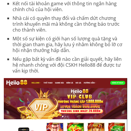
Kết nối tài khoản game với thông tin ngân hàng
chính chủ của hội viên.
Nhà cái có quyền thay đổi và chấm dứt chương
trình khuyến mãi mà không cần thông báo trước
cho thành viên.
Một số sự kiện có giới hạn số lượng quà tặng và
thời gian tham gia, hãy lưu ý nhằm không bỏ lỡ cơ
hội nhận thưởng hấp dẫn.
Nếu gặp bất kỳ vấn đề nào cần giải quyết, hãy liên
hệ nhanh chóng với đội CSKH Hello88 để được tư
vấn kịp thời.