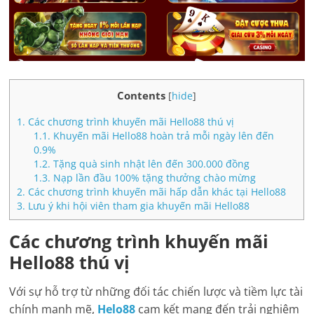
Contents
[
hide
]
1.
Các chương trình khuyến mãi Hello88 thú vị
1.1.
Khuyến mãi Hello88 hoàn trả mỗi ngày lên đến
0.9%
1.2.
Tặng quà sinh nhật lên đến 300.000 đồng
1.3.
Nạp lần đầu 100% tặng thưởng chào mừng
2.
Các chương trình khuyến mãi hấp dẫn khác tại Hello88
3.
Lưu ý khi hội viên tham gia khuyến mãi Hello88
Các chương trình khuyến mãi
Hello88 thú vị
Với sự hỗ trợ từ những đối tác chiến lược và tiềm lực tài
chính mạnh mẽ,
Helo88
cam kết mang đến trải nghiệm