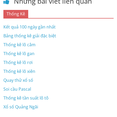
Những bài viết liên quan
Thống Kê
Kết quả 100 ngày gần nhất
Bảng thống kê giải đặc biệt
Thống kê lô câm
Thống kê lô gan
Thống kê lô rơi
Thống kê lô xiên
Quay thử xổ số
Soi cầu Pascal
Thống kê tần suất lô tô
Xổ số Quảng Ngãi