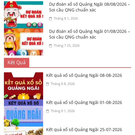
Dự đoán xổ số Quảng Ngãi 08/08/2026 –
Soi cầu QNG chuẩn xác
Tháng 8 1, 2026
Dự đoán xổ số Quảng Ngãi 01/08/2026 –
Soi cầu QNG chuẩn xác
Tháng 7 25, 2026
Kết Quả
Kết quả xổ số Quảng Ngãi 08-08-2026
Tháng 8 8, 2026
Kết quả xổ số Quảng Ngãi 01-08-2026
Tháng 8 1, 2026
Kết quả xổ số Quảng Ngãi 25-07-2026