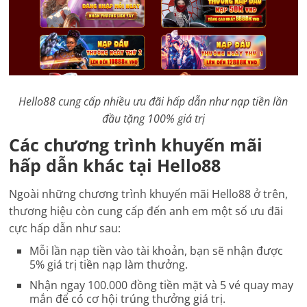
Hello88 cung cấp nhiều ưu đãi hấp dẫn như nạp tiền lần
đầu tặng 100% giá trị
Các chương trình khuyến mãi
hấp dẫn khác tại Hello88
Ngoài những chương trình khuyến mãi Hello88 ở trên,
thương hiệu còn cung cấp đến anh em một số ưu đãi
cực hấp dẫn như sau:
Mỗi lần nạp tiền vào tài khoản, bạn sẽ nhận được
5% giá trị tiền nạp làm thưởng.
Nhận ngay 100.000 đồng tiền mặt và 5 vé quay may
mắn để có cơ hội trúng thưởng giá trị.