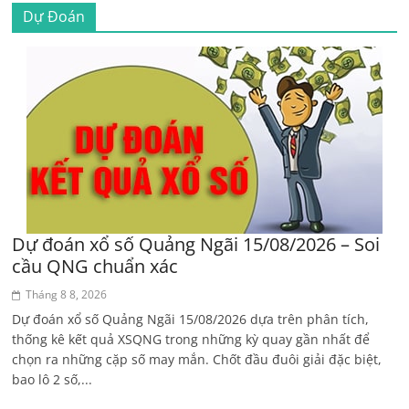
Dự Đoán
Dự đoán xổ số Quảng Ngãi 15/08/2026 – Soi
cầu QNG chuẩn xác
Tháng 8 8, 2026
Dự đoán xổ số Quảng Ngãi 15/08/2026 dựa trên phân tích,
thống kê kết quả XSQNG trong những kỳ quay gần nhất để
chọn ra những cặp số may mắn. Chốt đầu đuôi giải đặc biệt,
bao lô 2 số,...