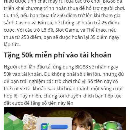
Hiểu được tính chất may rủi của các trò chơi, BIG88 đã
triển khai chương trình hoàn thua để hỗ trợ người chơi.
Cụ thể, nếu bạn thua từ 250 điểm trở lên khi tham gia
sảnh Casino và Bắn cá, hệ thống sẽ hoàn trả 25 điểm
cược. Với các trò Lô đề, Slot Game, và Thể thao, nếu
thua từ 250 điểm, bạn sẽ được hoàn lại 35 điểm ngay
lập tức.
Tặng 50k miễn phí vào tài khoản
Người chơi lần đầu tải ứng dụng BIG88 sẽ nhận ngay
50k vào tài khoản. Dù không phải số tiền lớn, nhưng đủ
để bạn trải nghiệm các trò chơi thú vị. Số tiền này có
thể rút về tài khoản sau khi hoàn thành một vòng cược
hợp lệ. Tuy nhiên, chúng tôi khuyến khích bạn tiếp tục
đặt cược để tăng số tiền này lên.