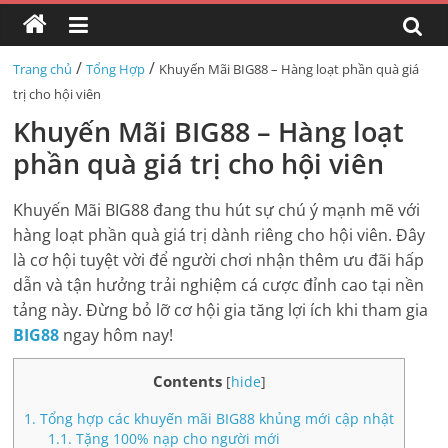
/
/
Trang chủ
Tổng Hợp
Khuyến Mãi BIG88 – Hàng loạt phần quà giá
trị cho hội viên
Khuyến Mãi BIG88 – Hàng loạt
phần quà giá trị cho hội viên
Khuyến Mãi BIG88 đang thu hút sự chú ý mạnh mẽ với
hàng loạt phần quà giá trị dành riêng cho hội viên. Đây
là cơ hội tuyệt vời để người chơi nhận thêm ưu đãi hấp
dẫn và tận hưởng trải nghiệm cá cược đỉnh cao tại nền
tảng này. Đừng bỏ lỡ cơ hội gia tăng lợi ích khi tham gia
BIG88
ngay hôm nay!
Contents
[
hide
]
1.
Tổng hợp các khuyến mãi BIG88 khủng mới cập nhật
1.1.
Tặng 100% nạp cho người mới