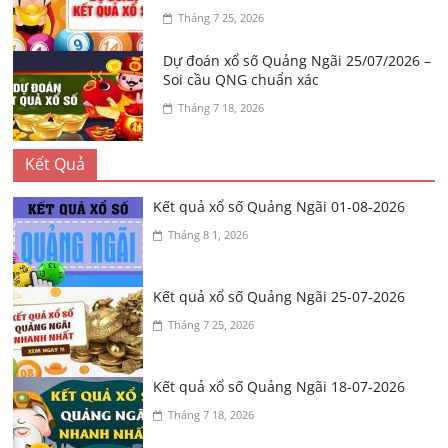
Tháng 7 25, 2026
Dự đoán xổ số Quảng Ngãi 25/07/2026 –
Soi cầu QNG chuẩn xác
Tháng 7 18, 2026
Kết Quả
Kết quả xổ số Quảng Ngãi 01-08-2026
Tháng 8 1, 2026
Kết quả xổ số Quảng Ngãi 25-07-2026
Tháng 7 25, 2026
Kết quả xổ số Quảng Ngãi 18-07-2026
Tháng 7 18, 2026