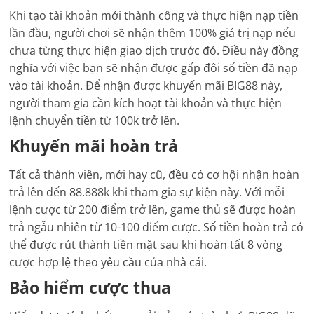
Khi tạo tài khoản mới thành công và thực hiện nạp tiền
lần đầu, người chơi sẽ nhận thêm 100% giá trị nạp nếu
chưa từng thực hiện giao dịch trước đó. Điều này đồng
nghĩa với việc bạn sẽ nhận được gấp đôi số tiền đã nạp
vào tài khoản. Để nhận được khuyến mãi BIG88 này,
người tham gia cần kích hoạt tài khoản và thực hiện
lệnh chuyển tiền từ 100k trở lên.
Khuyến mãi hoàn trả
Tất cả thành viên, mới hay cũ, đều có cơ hội nhận hoàn
trả lên đến 88.888k khi tham gia sự kiện này. Với mỗi
lệnh cược từ 200 điểm trở lên, game thủ sẽ được hoàn
trả ngẫu nhiên từ 10-100 điểm cược. Số tiền hoàn trả có
thể được rút thành tiền mặt sau khi hoàn tất 8 vòng
cược hợp lệ theo yêu cầu của nhà cái.
Bảo hiểm cược thua