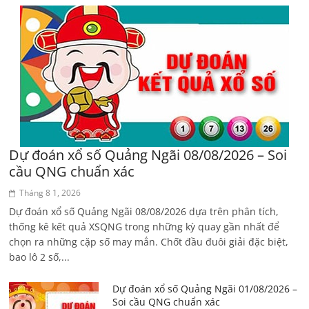
Dự đoán xổ số Quảng Ngãi 08/08/2026 – Soi
cầu QNG chuẩn xác
Tháng 8 1, 2026
Dự đoán xổ số Quảng Ngãi 08/08/2026 dựa trên phân tích,
thống kê kết quả XSQNG trong những kỳ quay gần nhất để
chọn ra những cặp số may mắn. Chốt đầu đuôi giải đặc biệt,
bao lô 2 số,...
Dự đoán xổ số Quảng Ngãi 01/08/2026 –
Soi cầu QNG chuẩn xác