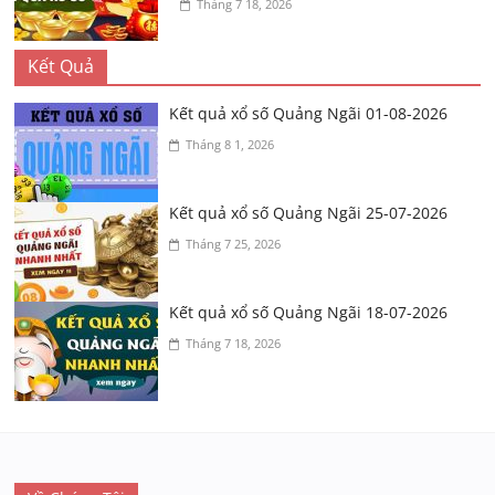
Tháng 7 18, 2026
Kết Quả
Kết quả xổ số Quảng Ngãi 01-08-2026
Tháng 8 1, 2026
Kết quả xổ số Quảng Ngãi 25-07-2026
Tháng 7 25, 2026
Kết quả xổ số Quảng Ngãi 18-07-2026
Tháng 7 18, 2026