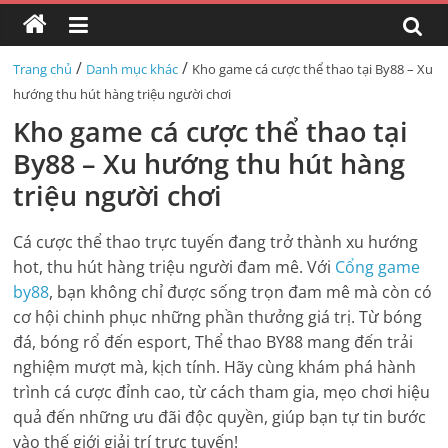
/
/
Trang chủ
Danh mục khác
Kho game cá cược thể thao tại By88 – Xu
hướng thu hút hàng triệu người chơi
Kho game cá cược thể thao tại
By88 – Xu hướng thu hút hàng
triệu người chơi
Cá cược thể thao trực tuyến đang trở thành xu hướng
hot, thu hút hàng triệu người đam mê. Với
Cổng game
by88
, bạn không chỉ được sống trọn đam mê mà còn có
cơ hội chinh phục những phần thưởng giá trị. Từ bóng
đá, bóng rổ đến esport, Thể thao BY88 mang đến trải
nghiệm mượt mà, kịch tính. Hãy cùng khám phá hành
trình cá cược đỉnh cao, từ cách tham gia, mẹo chơi hiệu
quả đến những ưu đãi độc quyền, giúp bạn tự tin bước
vào thế giới giải trí trực tuyến!