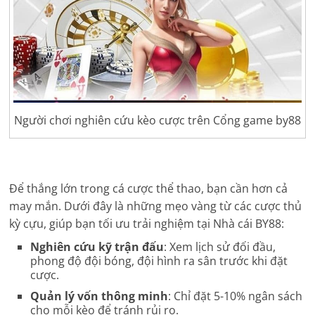
Người chơi nghiên cứu kèo cược trên Cổng game by88
Để thắng lớn trong cá cược thể thao, bạn cần hơn cả
may mắn. Dưới đây là những mẹo vàng từ các cược thủ
kỳ cựu, giúp bạn tối ưu trải nghiệm tại Nhà cái BY88:
Nghiên cứu kỹ trận đấu
: Xem lịch sử đối đầu,
phong độ đội bóng, đội hình ra sân trước khi đặt
cược.
Quản lý vốn thông minh
: Chỉ đặt 5-10% ngân sách
cho mỗi kèo để tránh rủi ro.