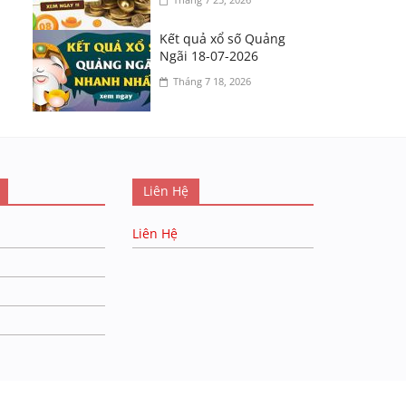
Kết quả xổ số Quảng
Ngãi 18-07-2026
Tháng 7 18, 2026
Liên Hệ
Liên Hệ