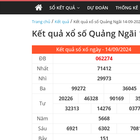
SỔ KẾT QUẢ
DỰ ĐOÁN
THỐNG KÊ
/
/
Trang chủ
Kết quả
Kết quả xổ số Quảng Ngãi 14-09-20
Kết quả xổ số Quảng Ngãi 
Kết quả sổ xố ngày - 14/09/2024
ĐB
062274
Nhất
71412
Nhì
29973
Ba
99272
36045
20226
46328
90169
3
Tư
32313
14276
037
Năm
5668
Sáu
6921
6302
708
Bảy
151