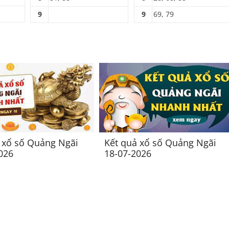
9
9
69, 79
 xổ số Quảng Ngãi
Kết quả xổ số Quảng Ngãi
026
18-07-2026