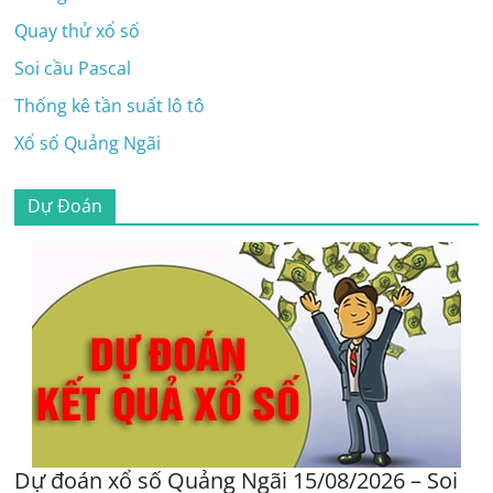
Quay thử xổ số
Soi cầu Pascal
Thống kê tần suất lô tô
Xổ số Quảng Ngãi
Dự Đoán
Dự đoán xổ số Quảng Ngãi 15/08/2026 – Soi