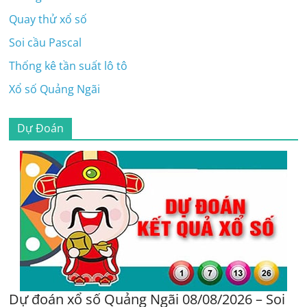
Quay thử xổ số
Soi cầu Pascal
Thống kê tần suất lô tô
Xổ số Quảng Ngãi
Dự Đoán
Dự đoán xổ số Quảng Ngãi 08/08/2026 – Soi