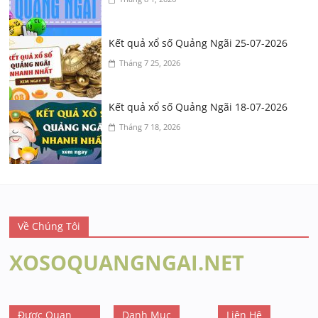
Kết quả xổ số Quảng Ngãi 25-07-2026
Tháng 7 25, 2026
Kết quả xổ số Quảng Ngãi 18-07-2026
Tháng 7 18, 2026
Về Chúng Tôi
XOSOQUANGNGAI.NET
Được Quan
Danh Mục
Liên Hệ