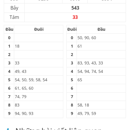
Bảy
543
Tám
33
Đầu
Đuôi
Đuôi
Đầu
0
0
50, 90, 60
1
18
1
61
2
2
3
33
3
83, 93, 43, 33
4
49, 43
4
54, 94, 74, 54
5
54, 50, 59, 58, 54
5
65
6
61, 65, 60
6
7
74, 79
7
8
83
8
58, 18
9
94, 90, 93
9
49, 79, 59