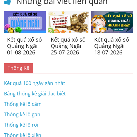
Những bài viết liên quan
Kết quả xổ số
Kết quả xổ số
Kết quả xổ số
Quảng Ngãi
Quảng Ngãi
Quảng Ngãi
01-08-2026
25-07-2026
18-07-2026
Thống Kê
Kết quả 100 ngày gần nhất
Bảng thống kê giải đặc biệt
Thống kê lô câm
Thống kê lô gan
Thống kê lô rơi
Thống kê lô xiên