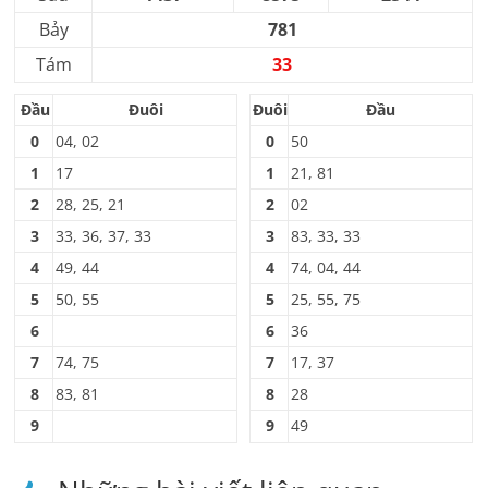
Bảy
781
Tám
33
Đầu
Đuôi
Đuôi
Đầu
0
04, 02
0
50
1
17
1
21, 81
2
28, 25, 21
2
02
3
33, 36, 37, 33
3
83, 33, 33
4
49, 44
4
74, 04, 44
5
50, 55
5
25, 55, 75
6
6
36
7
74, 75
7
17, 37
8
83, 81
8
28
9
9
49