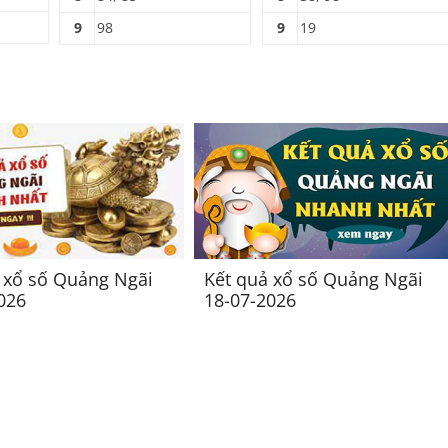
9
98
9
19
 xổ số Quảng Ngãi
Kết quả xổ số Quảng Ngãi
026
18-07-2026