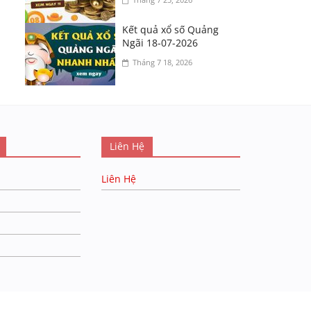
Kết quả xổ số Quảng
Ngãi 18-07-2026
Tháng 7 18, 2026
Liên Hệ
Liên Hệ