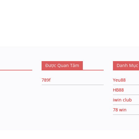
Được Quan Tâm
Danh Mục
789f
Yeu88
HB88
iwin club
78 win