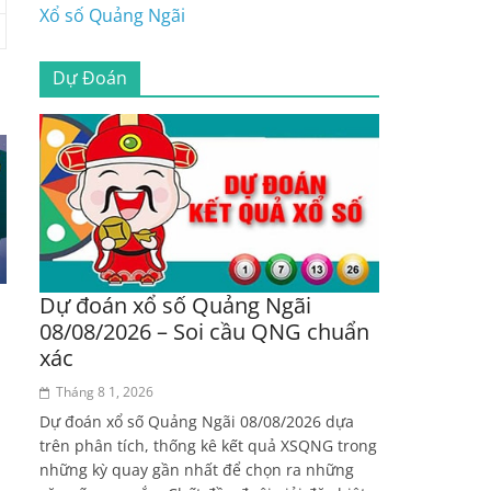
Xổ số Quảng Ngãi
Dự Đoán
Dự đoán xổ số Quảng Ngãi
08/08/2026 – Soi cầu QNG chuẩn
xác
Tháng 8 1, 2026
Dự đoán xổ số Quảng Ngãi 08/08/2026 dựa
trên phân tích, thống kê kết quả XSQNG trong
những kỳ quay gần nhất để chọn ra những