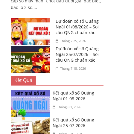
cặp số may mắn. Chốt đầu đuôi giải đặc biệt,
bao lô 2 số,...
Dự đoán xổ số Quảng
Ngãi 01/08/2026 – Soi
cầu QNG chuẩn xác
Tháng 7 25, 2026
Dự đoán xổ số Quảng
Ngãi 25/07/2026 – Soi
cầu QNG chuẩn xác
Tháng 7 18, 2026
Kết Quả
Kết quả xổ số Quảng
Ngãi 01-08-2026
Tháng 8 1, 2026
Kết quả xổ số Quảng
Ngãi 25-07-2026
Tháng 7 25, 2026