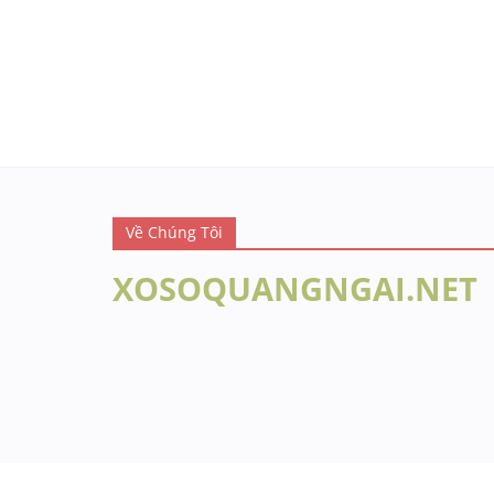
Về Chúng Tôi
XOSOQUANGNGAI.NET
Top nhà cái uy tín:
https://f168.studio/