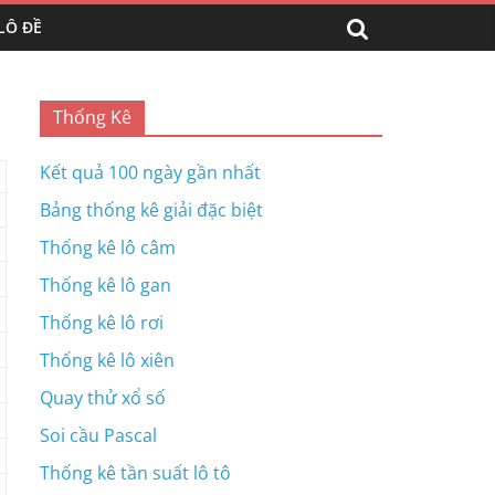
LÔ ĐỀ
Thống Kê
Kết quả 100 ngày gần nhất
Bảng thống kê giải đặc biệt
Thống kê lô câm
Thống kê lô gan
Thống kê lô rơi
Thống kê lô xiên
Quay thử xổ số
Soi cầu Pascal
Thống kê tần suất lô tô