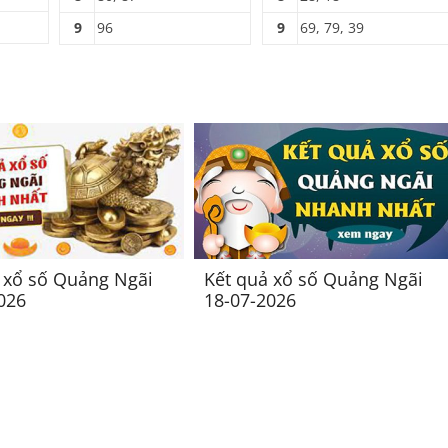
9
96
9
69, 79, 39
 xổ số Quảng Ngãi
Kết quả xổ số Quảng Ngãi
026
18-07-2026