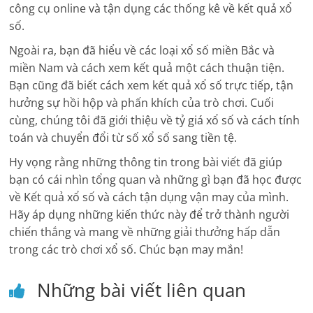
công cụ online và tận dụng các thống kê về kết quả xổ
số.
Ngoài ra, bạn đã hiểu về các loại xổ số miền Bắc và
miền Nam và cách xem kết quả một cách thuận tiện.
Bạn cũng đã biết cách xem kết quả xổ số trực tiếp, tận
hưởng sự hồi hộp và phấn khích của trò chơi. Cuối
cùng, chúng tôi đã giới thiệu về tỷ giá xổ số và cách tính
toán và chuyển đổi từ số xổ số sang tiền tệ.
Hy vọng rằng những thông tin trong bài viết đã giúp
bạn có cái nhìn tổng quan và những gì bạn đã học được
về Kết quả xổ số và cách tận dụng vận may của mình.
Hãy áp dụng những kiến thức này để trở thành người
chiến thắng và mang về những giải thưởng hấp dẫn
trong các trò chơi xổ số. Chúc bạn may mắn!
Những bài viết liên quan