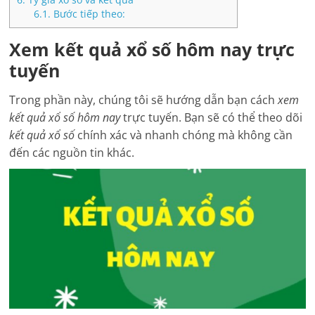
6.1.
Bước tiếp theo:
Xem kết quả xổ số hôm nay trực
tuyến
Trong phần này, chúng tôi sẽ hướng dẫn bạn cách
xem
kết quả xổ số hôm nay
trực tuyến. Bạn sẽ có thể theo dõi
kết quả xổ số
chính xác và nhanh chóng mà không cần
đến các nguồn tin khác.