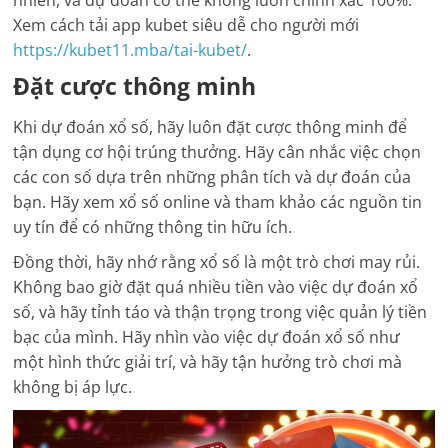
nhiên, và dự đoán có thể không luôn chính xác 100%.
Xem cách tải app kubet siêu dễ cho người mới
https://kubet11.mba/tai-kubet/
.
Đặt cược thông minh
Khi dự đoán xổ số, hãy luôn đặt cược thông minh để
tận dụng cơ hội trúng thưởng. Hãy cân nhắc việc chọn
các con số dựa trên những phân tích và dự đoán của
bạn. Hãy xem xổ số online và tham khảo các nguồn tin
uy tín để có những thông tin hữu ích.
Đồng thời, hãy nhớ rằng xổ số là một trò chơi may rủi.
Không bao giờ đặt quá nhiều tiền vào việc dự đoán xổ
số, và hãy tỉnh táo và thận trọng trong việc quản lý tiền
bạc của mình. Hãy nhìn vào việc dự đoán xổ số như
một hình thức giải trí, và hãy tận hưởng trò chơi mà
không bị áp lực.