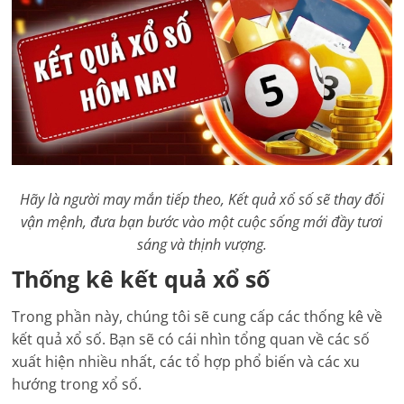
Hãy là người may mắn tiếp theo, Kết quả xổ số sẽ thay đổi
vận mệnh, đưa bạn bước vào một cuộc sống mới đầy tươi
sáng và thịnh vượng.
Thống kê kết quả xổ số
Trong phần này, chúng tôi sẽ cung cấp các thống kê về
kết quả xổ số. Bạn sẽ có cái nhìn tổng quan về các số
xuất hiện nhiều nhất, các tổ hợp phổ biến và các xu
hướng trong xổ số.