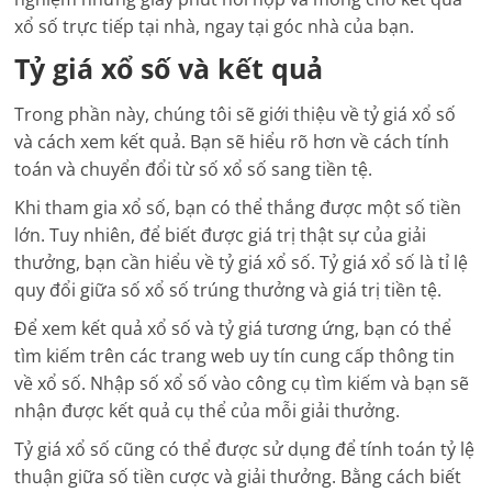
xổ số trực tiếp tại nhà, ngay tại góc nhà của bạn.
Tỷ giá xổ số và kết quả
Trong phần này, chúng tôi sẽ giới thiệu về tỷ giá xổ số
và cách xem kết quả. Bạn sẽ hiểu rõ hơn về cách tính
toán và chuyển đổi từ số xổ số sang tiền tệ.
Khi tham gia xổ số, bạn có thể thắng được một số tiền
lớn. Tuy nhiên, để biết được giá trị thật sự của giải
thưởng, bạn cần hiểu về tỷ giá xổ số. Tỷ giá xổ số là tỉ lệ
quy đổi giữa số xổ số trúng thưởng và giá trị tiền tệ.
Để xem kết quả xổ số và tỷ giá tương ứng, bạn có thể
tìm kiếm trên các trang web uy tín cung cấp thông tin
về xổ số. Nhập số xổ số vào công cụ tìm kiếm và bạn sẽ
nhận được kết quả cụ thể của mỗi giải thưởng.
Tỷ giá xổ số cũng có thể được sử dụng để tính toán tỷ lệ
thuận giữa số tiền cược và giải thưởng. Bằng cách biết