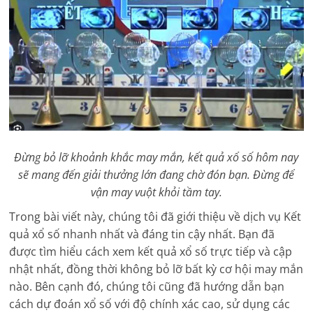
Đừng bỏ lỡ khoảnh khắc may mắn, kết quả xổ số hôm nay
sẽ mang đến giải thưởng lớn đang chờ đón bạn. Đừng để
vận may vuột khỏi tầm tay.
Trong bài viết này, chúng tôi đã giới thiệu về dịch vụ Kết
quả xổ số nhanh nhất và đáng tin cậy nhất. Bạn đã
được tìm hiểu cách xem kết quả xổ số trực tiếp và cập
nhật nhất, đồng thời không bỏ lỡ bất kỳ cơ hội may mắn
nào. Bên cạnh đó, chúng tôi cũng đã hướng dẫn bạn
cách dự đoán xổ số với độ chính xác cao, sử dụng các