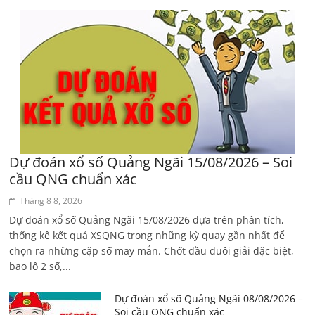
Dự đoán xổ số Quảng Ngãi 15/08/2026 – Soi
cầu QNG chuẩn xác
Tháng 8 8, 2026
Dự đoán xổ số Quảng Ngãi 15/08/2026 dựa trên phân tích,
thống kê kết quả XSQNG trong những kỳ quay gần nhất để
chọn ra những cặp số may mắn. Chốt đầu đuôi giải đặc biệt,
bao lô 2 số,...
Dự đoán xổ số Quảng Ngãi 08/08/2026 –
Soi cầu QNG chuẩn xác