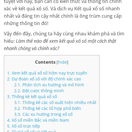
tuyệt vời này, bạn cần có kiến thức và thông tin chính
xác về kết quả xổ số. Và dịch vụ Kết quả xổ số nhanh
nhất và đáng tin cậy nhất chính là ông trùm cung cấp
những thông tin đó!
Vậy đến đây, chúng ta hãy cùng nhau khám phá và tìm
hiểu:
Làm thế nào để xem kết quả xổ số một cách thật
nhanh chóng và chính xác?
Contents
[
hide
]
1.
Xem kết quả xổ số hôm nay trực tuyến
2.
Dự đoán xổ số với độ chính xác cao
2.1.
Phân tích xu hướng và mô hình
2.2.
Đặt cược thông minh
3.
Thống kê kết quả xổ số
3.1.
Thống kê các số xuất hiện nhiều nhất
3.2.
Thống kê các tổ hợp phổ biến
3.3.
Các xu hướng trong xổ số
4.
Xổ số miền Bắc và miền Nam
5.
Xổ số trực tiếp
6.
Tỷ giá xổ số và kết quả