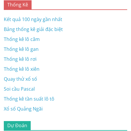
Thống Kê
Kết quả 100 ngày gần nhất
Bảng thống kê giải đặc biệt
Thống kê lô câm
Thống kê lô gan
Thống kê lô rơi
Thống kê lô xiên
Quay thử xổ số
Soi cầu Pascal
Thống kê tần suất lô tô
Xổ số Quảng Ngãi
Dự Đoán