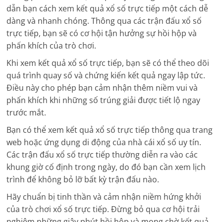
dẫn bạn cách xem kết quả xổ số trực tiếp một cách dễ
dàng và nhanh chóng. Thông qua các trận đấu xổ số
trực tiếp, bạn sẽ có cơ hội tận hưởng sự hồi hộp và
phấn khích của trò chơi.
Khi xem kết quả xổ số trực tiếp, bạn sẽ có thể theo dõi
quá trình quay số và chứng kiến kết quả ngay lập tức.
Điều này cho phép bạn cảm nhận thêm niềm vui và
phấn khích khi những số trúng giải được tiết lộ ngay
trước mắt.
Bạn có thể xem kết quả xổ số trực tiếp thông qua trang
web hoặc ứng dụng di động của nhà cái xổ số uy tín.
Các trận đấu xổ số trực tiếp thường diễn ra vào các
khung giờ cố định trong ngày, do đó bạn cần xem lịch
trình để không bỏ lỡ bất kỳ trận đấu nào.
Hãy chuẩn bị tinh thần và cảm nhận niềm hứng khởi
của trò chơi xổ số trực tiếp. Đừng bỏ qua cơ hội trải
nghiệm những giây phút hồi hộp và mong chờ kết quả