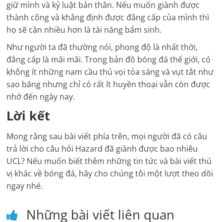
giữ mình và kỷ luật bản thân. Nếu muốn giành được
thành công và khẳng định được đẳng cấp của mình thì
họ sẽ cần nhiều hơn là tài năng bẩm sinh.
Như người ta đã thường nói, phong độ là nhất thời,
đẳng cấp là mãi mãi. Trong bản đồ bóng đá thế giới, có
không ít những nam cầu thủ vọi tỏa sáng và vụt tắt như
sao băng nhưng chỉ có rất ít huyền thoại vẫn còn được
nhớ đến ngày nay.
Lời kết
Mong rằng sau bài viết phía trên, mọi người đã có câu
trả lời cho câu hỏi Hazard đã giành được bao nhiêu
UCL? Nếu muốn biết thêm những tin tức và bài viết thú
vị khác về bóng đá, hãy cho chúng tôi một lượt theo dõi
ngay nhé.
Những bài viết liên quan