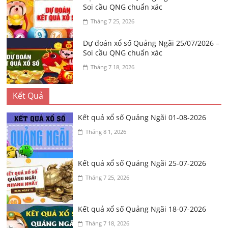
Soi cầu QNG chuẩn xác
Tháng 7 25, 2026
Dự đoán xổ số Quảng Ngãi 25/07/2026 –
Soi cầu QNG chuẩn xác
Tháng 7 18, 2026
Kết Quả
Kết quả xổ số Quảng Ngãi 01-08-2026
Tháng 8 1, 2026
Kết quả xổ số Quảng Ngãi 25-07-2026
Tháng 7 25, 2026
Kết quả xổ số Quảng Ngãi 18-07-2026
Tháng 7 18, 2026