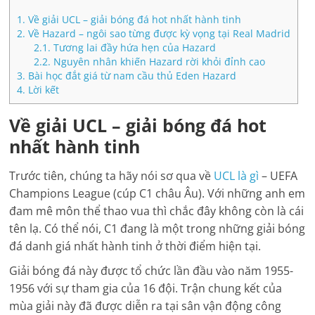
1.
Về giải UCL – giải bóng đá hot nhất hành tinh
2.
Về Hazard – ngôi sao từng được kỳ vọng tại Real Madrid
2.1.
Tương lai đầy hứa hẹn của Hazard
2.2.
Nguyên nhân khiến Hazard rời khỏi đỉnh cao
3.
Bài học đắt giá từ nam cầu thủ Eden Hazard
4.
Lời kết
Về giải UCL – giải bóng đá hot
nhất hành tinh
Trước tiên, chúng ta hãy nói sơ qua về
UCL là gì
– UEFA
Champions League (cúp C1 châu Âu). Với những anh em
đam mê môn thể thao vua thì chắc đây không còn là cái
tên lạ. Có thể nói, C1 đang là một trong những giải bóng
đá danh giá nhất hành tinh ở thời điểm hiện tại.
Giải bóng đá này được tổ chức lần đầu vào năm 1955-
1956 với sự tham gia của 16 đội. Trận chung kết của
mùa giải này đã được diễn ra tại sân vận động công