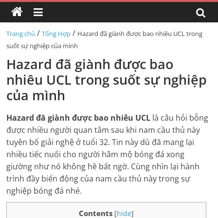
/
/
Trang chủ
Tổng Hợp
Hazard đã giành được bao nhiêu UCL trong
suốt sự nghiệp của mình
Hazard đã giành được bao
nhiêu UCL trong suốt sự nghiệp
của mình
Hazard đã giành được bao nhiêu UCL
là câu hỏi bỗng
được nhiều người quan tâm sau khi nam cầu thủ này
tuyên bố giải nghệ ở tuổi 32. Tin này dù đã mang lại
nhiều tiếc nuối cho người hâm mộ bóng đá xong
giường như nó không hề bất ngờ. Cùng nhìn lại hành
trình đầy biến động của nam cầu thủ này trong sự
nghiệp bóng đá nhé.
Contents
[
hide
]