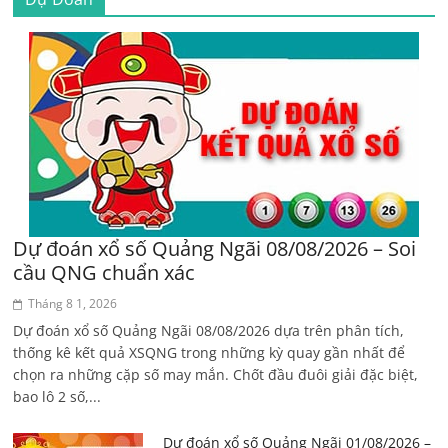
Dự đoán xổ số Quảng Ngãi 08/08/2026 – Soi
cầu QNG chuẩn xác
Tháng 8 1, 2026
Dự đoán xổ số Quảng Ngãi 08/08/2026 dựa trên phân tích,
thống kê kết quả XSQNG trong những kỳ quay gần nhất để
chọn ra những cặp số may mắn. Chốt đầu đuôi giải đặc biệt,
bao lô 2 số,...
Dự đoán xổ số Quảng Ngãi 01/08/2026 –