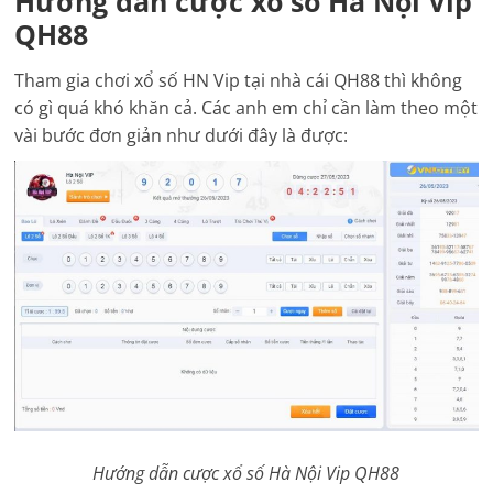
Hướng dẫn cược xổ số Hà Nội Vip
QH88
Tham gia chơi xổ số HN Vip tại nhà cái QH88 thì không
có gì quá khó khăn cả. Các anh em chỉ cần làm theo một
vài bước đơn giản như dưới đây là được:
Hướng dẫn cược xổ số Hà Nội Vip QH88