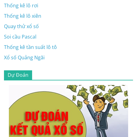
Thống kê lô rơi
Thống kê lô xiên
Quay thử xổ số
Soi cầu Pascal
Thống kê tần suất lô tô
Xổ số Quảng Ngãi
Dự Đoán