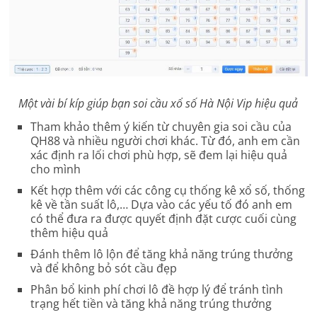
Một vài bí kíp giúp bạn soi cầu xổ số Hà Nội Vip hiệu quả
Tham khảo thêm ý kiến từ chuyên gia soi cầu của
QH88 và nhiều người chơi khác. Từ đó, anh em cần
xác định ra lối chơi phù hợp, sẽ đem lại hiệu quả
cho mình
Kết hợp thêm với các công cụ thống kê xổ số, thống
kê về tần suất lô,… Dựa vào các yếu tố đó anh em
có thể đưa ra được quyết định đặt cược cuối cùng
thêm hiệu quả
Đánh thêm lô lộn để tăng khả năng trúng thưởng
và để không bỏ sót cầu đẹp
Phân bổ kinh phí chơi lô đề hợp lý để tránh tình
trạng hết tiền và tăng khả năng trúng thưởng