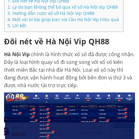
1.
Đôi nét về Hà Nội Vip QH88
2.
Lý do bạn không thể bỏ qua xổ số Hà Nội Vip QH88
3.
Hướng dẫn cược xổ số Hà Nội Vip QH88
4.
Một vài bí kíp giúp bạn soi cầu Hà Nội Vip hiệu quả
5.
Lời kết
Đôi nét về Hà Nội Vip QH88
Hà Nội Vip
chính là hình thức xổ số đã được công nhận.
Đây là loại hình quay số đi song song với xổ số kiến
thiết miền Bắc tại nhà đài Hà Nội. Loại xổ số này thì
đang được vận hành hoạt động bởi bên đơn vị thứ 3 và
được nhà nước tài trợ trực tiếp.